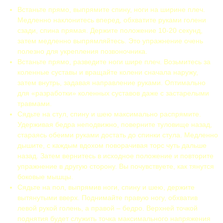
Встаньте прямо, выпрямите спину, ноги на ширине плеч.
Медленно наклонитесь вперед, обхватите руками голени
сзади, спина прямая. Держите положение 10-20 секунд,
затем медленно выпрямляйтесь. Это упражнение очень
полезно для укрепления позвоночника.
Встаньте прямо, разведите ноги шире плеч. Возьмитесь за
коленные суставы и вращайте колени сначала наружу,
затем внутрь, задавая направление руками. Оптимально
для «разработки» коленных суставов даже с застарелыми
травмами.
Сядьте на стул, спину и шею максимально распрямите.
Удерживая бедра неподвижно, поверните туловище назад,
стараясь обеими руками достать до спинки стула. Медленно
дышите, с каждым вдохом поворачивая торс чуть дальше
назад. Затем вернитесь в исходное положение и повторите
упражнение в другую сторону. Вы почувствуете, как тянутся
боковые мышцы.
Сядьте на пол, выпрямив ноги, спину и шею, держите
вытянутыми вверх. Поднимайте правую ногу, обхватив
левой рукой голень, а правой – бедро. Верхней точкой
поднятия будет служить точка максимального напряжения