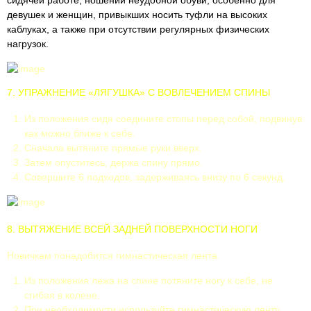
сидячей работе, ношении неудобной обуви, особенно для
девушек и женщин, привыкших носить туфли на высоких
каблуках, а также при отсутствии регулярных физических
нагрузок.
7. УПРАЖНЕНИЕ «ЛЯГУШКА» С ВОВЛЕЧЕНИЕМ СПИНЫ
Из положения сидя соедините стопы перед собой, подвинув
как можно ближе к себе.
Сначала вытяните прямые руки вверх.
Затем опуститесь, держа спину прямо.
Совершите 6 подходов, задерживаясь внизу по 6 секунд.
8. ВЫТЯЖЕНИЕ ВСЕЙ ЗАДНЕЙ ПОВЕРХНОСТИ НОГИ
Новичкам понадобится гимнастическая лента.
Из положения лежа на спине потяните ногу к себе, не
сгибая в колене.
При необходимости используйте гимнастическую ленту.