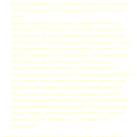
без боли. Помните, что спину сгибать и наклонять нельзя.
Это упражнение несет пользу для бедренных суставов и
мышц.
Заведите правую руку за спину, а левую – за плечо так,
чтобы локоть смотрел вверх. Попробуйте соединить обе
руки в «замок» за спиной, касаясь позвоночника. Спину
сгибать нельзя. Повторите, поменяв положение рук: теперь
левую руку заводите за спину, а правую – за плечо. Если
руки не соединяются – не отчаивайтесь: несколько недель
упражнений, и вы достигнете нужного результата.
Сядьте, выпрямив позвоночник. Положите обе руки на
затылок, соединив их в «замок». Начинайте несильно давить
на основание черепа, медленно наклоняя руками голову
вперед. Так же медленно поднимите голову. Повторите
несколько раз, затем медленно повращайте головой с
максимальным вытяжением позвонков, 10 раз по часовой
стрелке и десять раз против часовой. Это упражнение не
только поможет сделать шею более гибкой, но и усилит
кровоток к голове, избавив вас от головной боли
напряжения.
Освоив данный комплекс, вы можете вводить в него новые