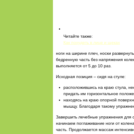
Читайте также:
Как похудеть в лице и щеках
ноги на ширине плеч, носки развернут
бедренную часть без напряжения коле
выполняется от 5 до 10 раз.
Исходная позиция – сидя на стуле:
расположившись на краю стула, н
придать им горизонтальное положе
находясь на краю опорной поверхн
мышцу. Благодаря такому упражнен
Завершить лечебные упражнения для с
начинаем поглаживание ноги от колена
часть. Продолжается массаж интенсив