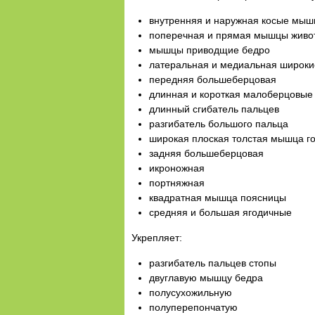
внутренняя и наружная косые мыш
поперечная и прямая мышцы живо
мышцы приводщие бедро
латеральная и медиальная широки
передняя большеберцовая
длинная и короткая малоберцовые
длинный сгибатель пальцев
разгибатель большого пальца
широкая плоская толстая мышца г
задняя большеберцовая
икроножная
портняжная
квадратная мышца поясницы
средняя и большая ягодичные
Укрепляет:
разгибатель пальцев стопы
двуглавую мышцу бедра
полусухожильную
полуперепончатую