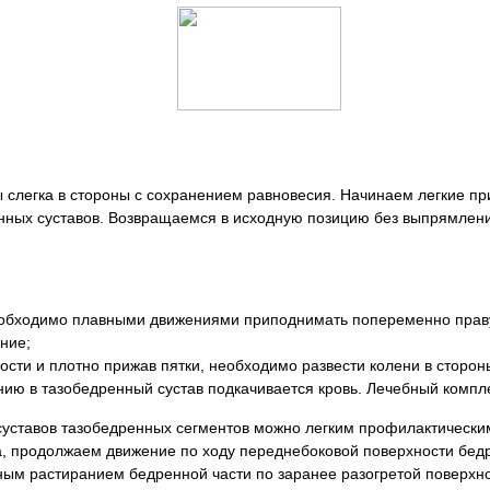
ы слегка в стороны с сохранением равновесия. Начинаем легкие пр
нных суставов. Возвращаемся в исходную позицию без выпрямлен
еобходимо плавными движениями приподнимать попеременно праву
ние;
ости и плотно прижав пятки, необходимо развести колени в сторон
ию в тазобедренный сустав подкачивается кровь. Лечебный компле
уставов тазобедренных сегментов можно легким профилактическим
, продолжаем движение по ходу переднебоковой поверхности бедр
ным растиранием бедренной части по заранее разогретой поверхн