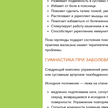
Развивает подвижность в суставах 
Избавит от боли в пояснице.
Поможет сделать талию тонкой, ум
Растягивает и укрепляет мышцы ног
Помогает избавиться от болезненн
Стимулирует работу кишечника и ж
Способствует укреплению иммуните
Поза гирлянды подарит состояние поко
практики маласана окажет терапевтич
проблемы.
ГИМНАСТИКА ПРИ ЗАБОЛЕВА
Следующий комплекс упражнений реком
или суставным артрозом тазобедренно
Исходное положение — лежа на спине
медленно подтягиваем ноги, согнут
секунд, возвращаемся в исходное 
поверхности. Упражнение повторяет
Согнутые конечности плавным движ