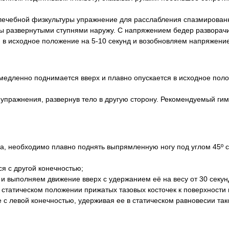
лечебной физкультуры упражнение для расслабления спазмированн
ы развернутыми ступнями наружу. С напряжением бедер разворачи
я в исходное положение на 5-10 секунд и возобновляем напряжение
 медленно поднимается вверх и плавно опускается в исходное поло
пражнения, развернув тело в другую сторону. Рекомендуемый гим
а, необходимо плавно поднять выпрямленную ногу под углом 45º с
я с другой конечностью;
 и выполняем движение вверх с удержанием её на весу от 30 секу
 статическом положении прижатых тазовых косточек к поверхности 
с левой конечностью, удерживая ее в статическом равновесии так