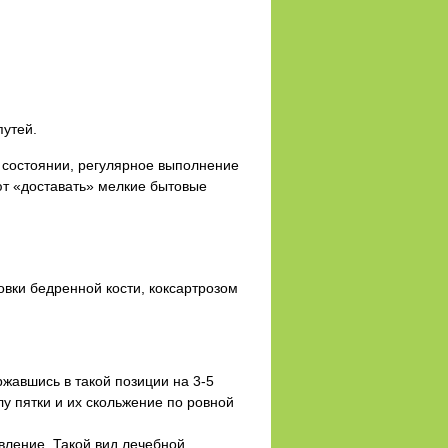
путей.
м состоянии, регулярное выполнение
ют «доставать» мелкие бытовые
И
вки бедренной кости, коксартрозом
ржавшись в такой позиции на 3-5
у пятки и их скольжение по ровной
вление. Такой вид лечебной