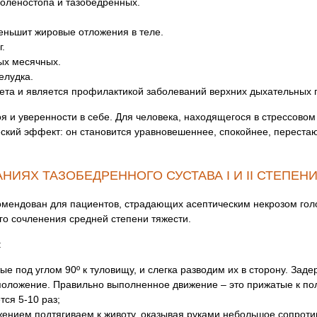
голеностопа и тазобедренных.
еньшит жировые отложения в теле.
.
ых месячных.
елудка.
та и является профилактикой заболеваний верхних дыхательных 
я и уверенности в себе. Для человека, находящегося в стрессово
еский эффект: он становится уравновешеннее, спокойнее, переста
НИЯХ ТАЗОБЕДРЕННОГО СУСТАВА I И II СТЕПЕН
ендован для пациентов, страдающих асептическим некрозом голо
го сочленения средней степени тяжести.
:
ые под углом 90º к туловищу, и слегка разводим их в сторону. Заде
положение. Правильно выполненное движение – это прижатые к пол
ся 5-10 раз;
ением подтягиваем к животу, оказывая руками небольшое сопроти