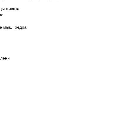
цы живота
та
е мыш. бедра
олени