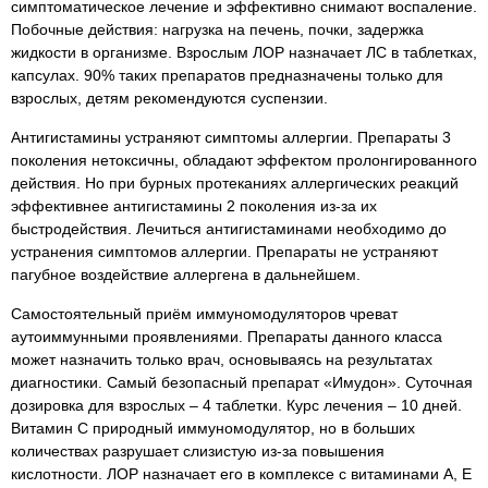
симптоматическое лечение и эффективно снимают воспаление.
Побочные действия: нагрузка на печень, почки, задержка
жидкости в организме. Взрослым ЛОР назначает ЛС в таблетках,
капсулах. 90% таких препаратов предназначены только для
взрослых, детям рекомендуются суспензии.
Антигистамины устраняют симптомы аллергии. Препараты 3
поколения нетоксичны, обладают эффектом пролонгированного
действия. Но при бурных протеканиях аллергических реакций
эффективнее антигистамины 2 поколения из-за их
быстродействия. Лечиться антигистаминами необходимо до
устранения симптомов аллергии. Препараты не устраняют
пагубное воздействие аллергена в дальнейшем.
Самостоятельный приём иммуномодуляторов чреват
аутоиммунными проявлениями. Препараты данного класса
может назначить только врач, основываясь на результатах
диагностики. Самый безопасный препарат «Имудон». Суточная
дозировка для взрослых – 4 таблетки. Курс лечения – 10 дней.
Витамин C природный иммуномодулятор, но в больших
количествах разрушает слизистую из-за повышения
кислотности. ЛОР назначает его в комплексе с витаминами A, E