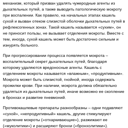
механизм, который призван удалять чужеродные агенты из
дыхательных путей, а также выводить патологическую мокроту
при воспалении. Как правило, на начальных этапах кашель
сухой и вызван отеком слизистой оболочки дыхательных путей в
рефлексогенных зонах. Такой кашель называется «сухим», он
не приносит пользы, не вызывает отделения мокроты. Вместе с
тем, иногда, сухой кашель может быть достаточно сильным и
изнурять больного.
При прогрессировании процесса появляется мокрота –
воспалительный секрет дыхательных путей, благодаря
которому удаляются вредоносные агенты. Кашель с
отделением мокроты называется «влажным», «продуктивным».
Мокрота может быть слизистой, гнойной, иногда содержать
прожилки крови. При наличии, мокрота должна обязательно
удаляться из дыхательных путей, иначе возможно ее скопление
в бронхах и развитие пневмоний.
Противокашлевые препараты разнообразны – одни подавляют
«сухой», «непродуктивный» кашель, другие стимулируют
отделение мокроты («отхаркивающие»), разжижают ее
(«муколитики») и расширяют бронхи («бронхолитики»).