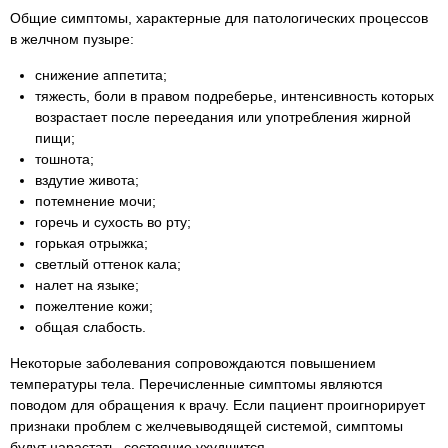
Общие симптомы, характерные для патологических процессов
в желчном пузыре:
снижение аппетита;
тяжесть, боли в правом подреберье, интенсивность которых
возрастает после переедания или употребления жирной
пищи;
тошнота;
вздутие живота;
потемнение мочи;
горечь и сухость во рту;
горькая отрыжка;
светлый оттенок кала;
налет на языке;
пожелтение кожи;
общая слабость.
Некоторые заболевания сопровождаются повышением
температуры тела. Перечисленные симптомы являются
поводом для обращения к врачу. Если пациент проигнорирует
признаки проблем с желчевыводящей системой, симптомы
будут нарастать, состояние ухудшится.