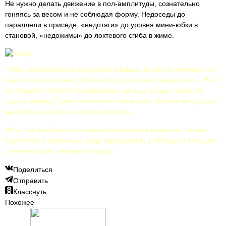
Не нужно делать движение в пол-амплитуды, сознательно
гоняясь за весом и не соблюдая форму. Недоседы до
параллели в приседе, «недотяги» до уровня мини-юбки в
становой, «недожимы» до локтевого сгиба в жиме.
Чтобы задействовать ягодичные мышцы, во время приседа таз
нужно отводить назад. Иначе будут работать квадрицепсы. Но и
не старайся отвести таз как можно дальше назад, наклоняя
корпус вперед. Такая техника не правильна. Колени не должны
выходить за носки и сводиться внутрь.
Итак, мы разобрали основные технические моменты, теперь
рассмотрим различные виды приседаний, в которых в большей
степени задействованы ягодицы.
Поделиться
Отправить
Класснуть
Похожее