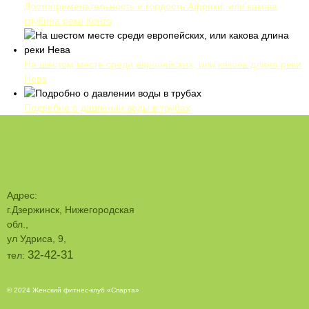
Достопримечательность и гордость Африки, или какова
глубина реки Конго
На шестом месте среди европейских, или какова длина реки
Нева
Подробно о давлении воды в трубах
Адрес:
г.Дзержинск, Нижегородская
обл.,
ул Удриса, 9,
32-42-31
тел:
© 2024 Женский фитнес-клуб «Спарта»