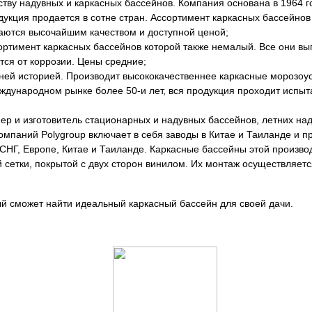
ству надувных и каркасных бассейнов. Компания основана в 1964 г
дукция продается в сотне стран. Ассортимент каркасных бассейно
чаются высочайшим качеством и доступной ценой;
сортимент каркасных бассейнов которой также немалый. Все они в
тся от коррозии. Цены средние;
тней историей. Производит высококачественнее каркасные морозоу
ждународном рынке более 50-и лет, вся продукция проходит испыт
ер и изготовитель стационарных и надувных бассейнов, летних над
омпаний Polygroup включает в себя заводы в Китае и Таиланде и 
 СНГ, Европе, Китае и Таиланде. Каркасные бассейны этой произв
сетки, покрытой с двух сторон винилом. Их монтаж осуществляется
ый сможет найти идеальный каркасный бассейн для своей дачи.