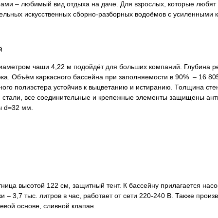
ами – любимый вид отдыха на даче. Для взрослых, которые любят 
льных искусственных сборно-разборных водоёмов с усиленными ко
й
иаметром чаши 4,22 м подойдёт для больших компаний. Глубина ре
ека. Объём каркасного бассейна при заполняемости в 90% – 16 80
ого полиэстера устойчив к выцветанию и истиранию. Толщина стен
й стали, все соединительные и крепежные элементы защищены ан
ы d=32 мм.
ница высотой 122 см, защитный тент. К бассейну прилагается нас
 – 3,7 тыс. литров в час, работает от сети 220-240 В. Также прои
евой основе, сливной клапан.