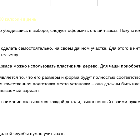
00 калорий в день
о убедившись в выборе, следует оформить онлайн-заказ. Покупател
делать самостоятельно, на своем дачном участке. Для этого в ин
тельству.
аркаса можно использовать пластик или дерево. Для чаши приобре
вляется то, что его размеры и форма будут полностью соответств
 качественная подготовка места установки – она должны быть идеа
апываемый вариант.
а внимание оказывается каждой детали, выполненный своими рукам
олгой службы нужно учитывать: