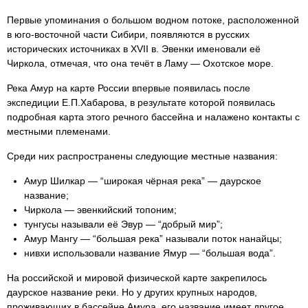
Первые упоминания о большом водном потоке, расположенной
в юго-восточной части Сибири, появляются в русских
исторических источниках в XVII в. Эвенки именовали её
Чиркола, отмечая, что она течёт в Ламу — Охотское море.
Река Амур на карте России впервые появилась после
экспедиции Е.П.Хабарова, в результате которой появилась
подробная карта этого речного бассейна и налажено контакты с
местными племенами.
Среди них распространены следующие местные названия:
Амур Шилкар — “широкая чёрная река” — даурское
название;
Чиркола — эвенкийский топоним;
тунгусы называли её Эвур — “добрый мир”;
Амур Мангу — “большая река” называли поток нанайцы;
нивхи использовали название Ямур — “большая вода”.
На российской и мировой физической карте закрепилось
даурское название реки. Но у других крупных народов,
проживающих в бассейне Амура, его название имеет другое