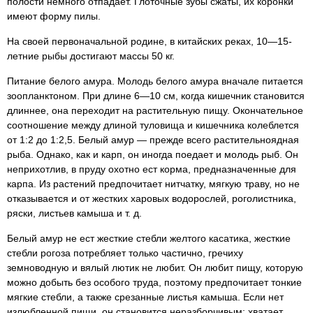
полости немного отпадает. Глоточные зубы сжаты, их коронки
имеют форму пилы.
На своей первоначальной родине, в китайских реках, 10—15-
летние рыбы достигают массы 50 кг.
Питание белого амура. Молодь белого амура вначале питается
зоопланктоном. При длине 6—10 см, когда кишечник становится
длиннее, она переходит на растительную пищу. Окончательное
соотношение между длиной туловища и кишечника колеблется
от 1:2 до 1:2,5. Белый амур — прежде всего растительноядная
рыба. Однако, как и карп, он иногда поедает и молодь рыб. Он
неприхотлив, в пруду охотно ест корма, предназначенные для
карпа. Из растений предпочитает нитчатку, мягкую траву, но не
отказывается и от жестких харовых водорослей, роголистника,
ряски, листьев камыша и т. д.
Белый амур не ест жесткие стебли желтого касатика, жесткие
стебли рогоза потребляет только частично, гречиху
земноводную и вялый лютик не любит. Он любит пищу, которую
можно добыть без особого труда, поэтому предпочитает тонкие
мягкие стебли, а также срезанные листья камыша. Если нет
излюбленной пищи, он становится неразборчивым: хватает