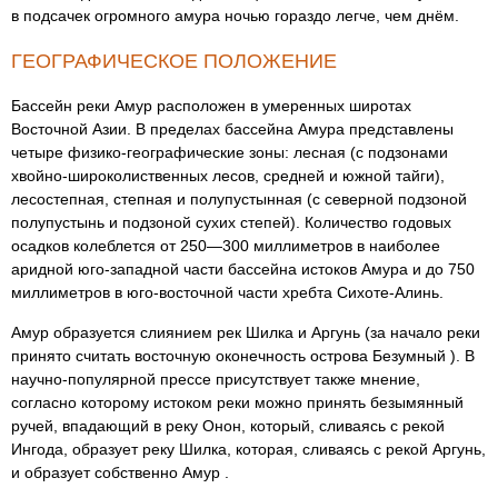
в подсачек огромного амура ночью гораздо легче, чем днём.
ГЕОГРАФИЧЕСКОЕ ПОЛОЖЕНИЕ
Бассейн реки Амур расположен в умеренных широтах
Восточной Азии. В пределах бассейна Амура представлены
четыре физико-географические зоны: лесная (с подзонами
хвойно-широколиственных лесов, средней и южной тайги),
лесостепная, степная и полупустынная (с северной подзоной
полупустынь и подзоной сухих степей). Количество годовых
осадков колеблется от 250—300 миллиметров в наиболее
аридной юго-западной части бассейна истоков Амура и до 750
миллиметров в юго-восточной части хребта Сихоте-Алинь.
Амур образуется слиянием рек Шилка и Аргунь (за начало реки
принято считать восточную оконечность острова Безумный ). В
научно-популярной прессе присутствует также мнение,
согласно которому истоком реки можно принять безымянный
ручей, впадающий в реку Онон, который, сливаясь с рекой
Ингода, образует реку Шилка, которая, сливаясь с рекой Аргунь,
и образует собственно Амур .