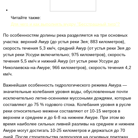
Читайте также:
Для чего и как выполнять мудру “Бесстрашный тигр”?
По особенностям долины река разделяется на три основных
участка: верхний Амур (до устья реки Зея; 883 километров),
скорость течения 5,3 км/ч, средний Амур (от устья реки Зея до
устья реки Уссури включительно; 975 километров), скорость
течения 5,5 км/ч и нижний Амур (от устья реки Уссури до
Николаевска-на-Амуре; 966 километров), скорость течения 4,2
км/ч.
Важнейшая особенность гидрологического режима Амура —
значительные колебания уровня воды, обусловленные почти
исключительно летне-осенними муссоными дождями, которые
составляют до 75 % годового стока. Колебания уровня в русле
реки относительно межени составляют от 10-15 метров в
верхнем и среднем и до 6-8 на нижнем Амуре. При этом во
время наиболее сильных ливней разливы на среднем и нижнем
Амуре могут достигать 10-25 километров и держаться до 70
дней. После строительства гидроузлов на основных притоках