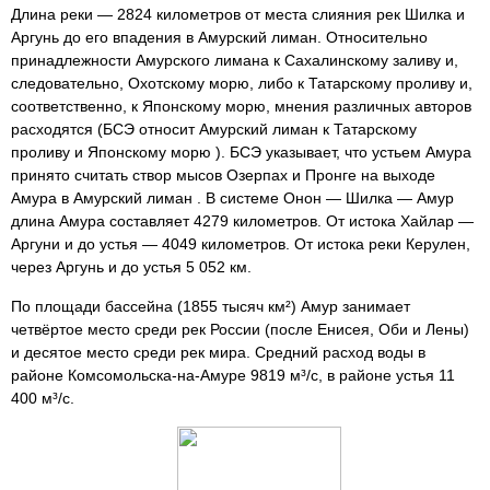
Длина реки — 2824 километров от места слияния рек Шилка и
Аргунь до его впадения в Амурский лиман. Относительно
принадлежности Амурского лимана к Сахалинскому заливу и,
следовательно, Охотскому морю, либо к Татарскому проливу и,
соответственно, к Японскому морю, мнения различных авторов
расходятся (БСЭ относит Амурский лиман к Татарскому
проливу и Японскому морю ). БСЭ указывает, что устьем Амура
принято считать створ мысов Озерпах и Пронге на выходе
Амура в Амурский лиман . В системе Онон — Шилка — Амур
длина Амура составляет 4279 километров. От истока Хайлар —
Аргуни и до устья — 4049 километров. От истока реки Керулен,
через Аргунь и до устья 5 052 км.
По площади бассейна (1855 тысяч км²) Амур занимает
четвёртое место среди рек России (после Енисея, Оби и Лены)
и десятое место среди рек мира. Средний расход воды в
районе Комсомольска-на-Амуре 9819 м³/с, в районе устья 11
400 м³/с.