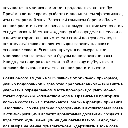
начинается в мае-июне и может продолжаться до октября.
Причём в летнее время рыбалка становится тем эффективнее,
чем нестерпимей зной. Заросший камышом берег и обилие
донной растительности привлекают амура, в таких местах его и
следует искать. Местонахождение рыбы определить несложно –
в поисках корма он поднимается к самой поверхности воды,
поэтому отчётливо становятся видны верхний плавник и
основание хвоста. Выявляют присутствие амура также
многочисленные всплески и буруны на поверхности воды.
Иногда для подстраховки стоит зайти в воду и убедиться в
наличии большого количества донной растительности.
Ловля белого амура на 50% зависит от обильной прикормки,
удачно подобранной и грамотно преподнесённой – выманить и
удержать в определённом месте прожорливую рыбу можно
только огромным количеством корма. Правильная прикормка
должна состоять из 4 компонентов. Мелкие фракции приманки
«Поплавок» со специально подобранными активаторами клёва
и стимулирующими аппетит ароматными добавками создают в
воде столб мути. Лежащий на дне белым пятном «Геркулес»
для амура не менее привлекателен. Удерживать в зоне лова