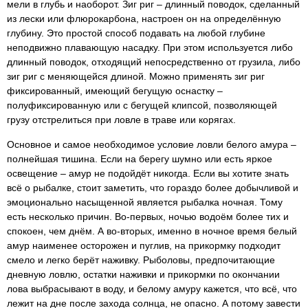
мели в глубь и наоборот. Зиг риг – длинный поводок, сделанный
из лески или флюрокарбона, настроен он на определённую
глубину. Это простой способ подавать на любой глубине
неподвижно плавающую насадку. При этом используется либо
длинный поводок, отходящий непосредственно от грузила, либо
зиг риг с меняющейся длиной. Можно применять зиг риг
фиксированный, имеющий бегущую оснастку –
полуфиксированную или с бегущей клипсой, позволяющей
грузу отстрелиться при ловле в траве или корягах.
Основное и самое необходимое условие ловли белого амура –
полнейшая тишина. Если на берегу шумно или есть яркое
освещение – амур не подойдёт никогда. Если вы хотите знать
всё о рыбалке, стоит заметить, что гораздо более добычливой и
эмоционально насыщенной является рыбалка ночная. Тому
есть несколько причин. Во-первых, ночью водоём более тих и
спокоен, чем днём. А во-вторых, именно в ночное время белый
амур наименее осторожен и пуглив, на прикормку подходит
смело и легко берёт наживку. Рыболовы, предпочитающие
дневную ловлю, остатки наживки и прикормки по окончании
лова выбрасывают в воду, и белому амуру кажется, что всё, что
лежит на дне после захода солнца, не опасно. А потому завести