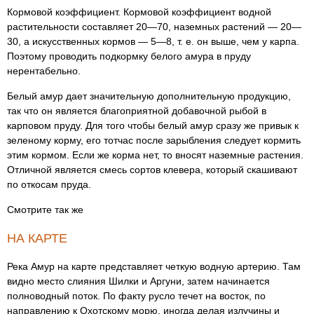
Кормовой коэффициент. Кормовой коэффициент водной
растительности составляет 20—70, наземных растений — 20—
30, а искусственных кормов — 5—8, т. е. он выше, чем у карпа.
Поэтому проводить подкормку белого амура в пруду
нерентабельно.
Белый амур дает значительную дополнительную продукцию,
так что он является благоприятной добавочной рыбой в
карповом пруду. Для того чтобы белый амур сразу же привык к
зеленому корму, его тотчас после зарыбления следует кормить
этим кормом. Если же корма нет, то вносят наземные растения.
Отличной является смесь сортов клевера, который скашивают
по откосам пруда.
Смотрите так же
НА КАРТЕ
Река Амур на карте представляет четкую водную артерию. Там
видно место слияния Шилки и Аргуни, затем начинается
полноводный поток. По факту русло течет на восток, по
направлению к Охотскому морю, иногда делая излучины и