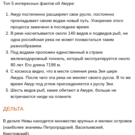
Топ 5 интересных фактов об Амуре:
Амур постепенно расширяет свое русло, постоянно
прокладывает своим водам новый путь. Ускорение этого
процесса замечено в последнее время.
В реке насчитывается около 140 видов и подвидов рыб, ни
одна российская река не может похвастаться таким
разнообразием.
Под водами проложен единственный в стране
железнодорожный тоннель, который эксплуатируется около
80 лет. Его длина 7198 м.
С космоса видно, что в месте слияния река Зея шире
Амура. После чего эта река не меняет своего русла. В то же
время Амур под углом присоединяется к руслу Зеи.
Шесть видов рыб, какие обитают в Амуре, больше не
встречаются нигде на планете.
ДЕЛЬТА
В дельте Невы находится множество крупных и мелких островов
(наиболее значимы Петроградский, Васильевский,
Крестовский).