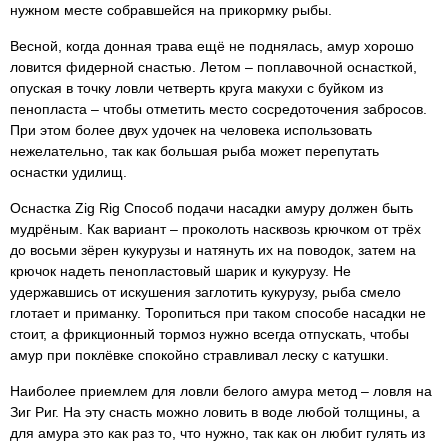
нужном месте собравшейся на прикормку рыбы.
Весной, когда донная трава ещё не поднялась, амур хорошо
ловится фидерной снастью. Летом – поплавочной оснасткой,
опуская в точку ловли четверть круга макухи с буйком из
пенопласта – чтобы отметить место сосредоточения забросов.
При этом более двух удочек на человека использовать
нежелательно, так как большая рыба может перепутать
оснастки удилищ.
Оснастка Zig Rig Способ подачи насадки амуру должен быть
мудрёным. Как вариант – проколоть насквозь крючком от трёх
до восьми зёрен кукурузы и натянуть их на поводок, затем на
крючок надеть пенопластовый шарик и кукурузу. Не
удержавшись от искушения заглотить кукурузу, рыба смело
глотает и приманку. Торопиться при таком способе насадки не
стоит, а фрикционный тормоз нужно всегда отпускать, чтобы
амур при поклёвке спокойно стравливал леску с катушки.
Наиболее приемлем для ловли белого амура метод – ловля на
Зиг Риг. На эту снасть можно ловить в воде любой толщины, а
для амура это как раз то, что нужно, так как он любит гулять из