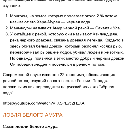
звучание.
Монголы, на земле которых пролегает около 2 % потока,
называют его Хара-Мурен — чёрная вода.
Маньчжуры называют Амур чёрной рекой — Сахалян Ула.
У китайцев с рекой, которую они называют Хэйлундцзян,
река чёрного дракона, связана древняя легенда. Когда-то в
здесь обитал белый дракон, который разгонял косяки рыб,
переворачивал рыбацкие лодки, убивал людей и животных.
Но однажды появился в этих местах добрый чёрный дракон.
Он победил злодея и поселился в речном потоке.
Современной науке известно 22 топонима, обозначающих
речной поток, текущий на юго-востоке России. Порядка
половины из них переводятся на русский язык как “чёрная
вода”.
https://youtube.com/watch?v=XSPEvc2H1XA
ЛОВЛЯ БЕЛОГО АМУРА
Сезон
ловли белого амура