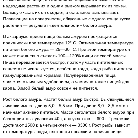
надводные растения и одним рывком вырывает их из почвы.
Большую часть их он съедает, а остальное выплевывает.
Плавающие на поверхности, обкусанные с одного конца куски
растений — результат «деятельности» белого амура.
В аквариуме прием пищи белым амуром прекращается
практически при температуре 12° С. Оптимальная температура
питания белого амура — 25—30° С. При этой температуре он
может ежедневно съедать 100—120% пищи от своей массы.
Пища переваривается быстро, поэтому часть питательных
веществ не используется, особенно тогда, когда рыба питается
гранулированными кормами. Полупереваренная пища
является отличным удобрением, а частично также пищей для
карпа. Зимой белый амур совсем не питается.
Рост белого амура. Растет белый амур быстро. Выклюнувшиеся
личинки имеют длину 5,0—5,5 мм. При длине 8,0—8,5 мм он
начинает активно питаться. Масса сеголетков белого амура при
благоприятных условиях 40 г, а двухлетков — 600 г. Трехлетки
достигают 1500 г, а четырехлетки — 3300 г. Рост рыбы зависит
от температуры воды, плотности посадки и наличия пищи.