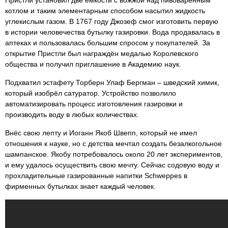
Пристли установил две ёмкости с вожжой над пивоваренным
котлом и таким элементарным способом насытил жидкость
углекислым газом. В 1767 году Джозеф смог изготовить первую
в истории человечества бутылку газировки. Вода продавалась в
аптеках и пользовалась большим спросом у покупателей. За
открытие Пристли был награждён медалью Королевского
общества и получил приглашение в Академию наук.
Подхватил эстафету Торберн Улаф Бергман – шведский химик,
который изобрёл сатуратор. Устройство позволило
автоматизировать процесс изготовления газировки и
производить воду в любых количествах.
Внёс свою лепту и Иоганн Якоб Швепп, который не имел
отношения к науке, но с детства мечтал создать безалкогольное
шампанское. Якобу потребовалось около 20 лет экспериментов,
и ему удалось осуществить свою мечту. Сейчас содовую воду и
прохладительные газированные напитки Schweppes в
фирменных бутылках знает каждый человек.