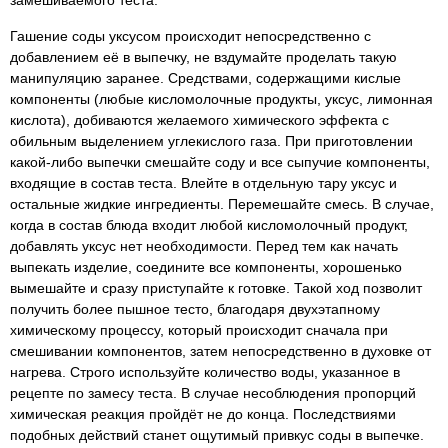
замешиваемого теста.
Гашение соды уксусом происходит непосредственно с
добавлением её в выпечку, не вздумайте проделать такую
манипуляцию заранее. Средствами, содержащими кислые
компоненты (любые кисломолочные продукты, уксус, лимонная
кислота), добиваются желаемого химического эффекта с
обильным выделением углекислого газа. При приготовлении
какой-либо выпечки смешайте соду и все сыпучие компоненты,
входящие в состав теста. Влейте в отдельную тару уксус и
остальные жидкие ингредиенты. Перемешайте смесь. В случае,
когда в состав блюда входит любой кисломолочный продукт,
добавлять уксус нет необходимости. Перед тем как начать
выпекать изделие, соедините все компоненты, хорошенько
вымешайте и сразу приступайте к готовке. Такой ход позволит
получить более пышное тесто, благодаря двухэтапному
химическому процессу, который происходит сначала при
смешивании компонентов, затем непосредственно в духовке от
нагрева. Строго используйте количество воды, указанное в
рецепте по замесу теста. В случае несоблюдения пропорций
химическая реакция пройдёт не до конца. Последствиями
подобных действий станет ощутимый привкус соды в выпечке.