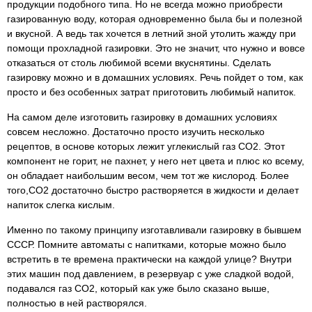
продукции подобного типа. Но не всегда можно приобрести
газированную воду, которая одновременно была бы и полезной
и вкусной. А ведь так хочется в летний зной утолить жажду при
помощи прохладной газировки. Это не значит, что нужно и вовсе
отказаться от столь любимой всеми вкуснятины. Сделать
газировку можно и в домашних условиях. Речь пойдет о том, как
просто и без особенных затрат приготовить любимый напиток.
На самом деле изготовить газировку в домашних условиях
совсем несложно. Достаточно просто изучить несколько
рецептов, в основе которых лежит углекислый газ СО2. Этот
компонент не горит, не пахнет, у него нет цвета и плюс ко всему,
он обладает наибольшим весом, чем тот же кислород. Более
того,СО2 достаточно быстро растворяется в жидкости и делает
напиток слегка кислым.
Именно по такому принципу изготавливали газировку в бывшем
СССР. Помните автоматы с напитками, которые можно было
встретить в те времена практически на каждой улице? Внутри
этих машин под давлением, в резервуар с уже сладкой водой,
подавался газ СО2, который как уже было сказано выше,
полностью в ней растворялся.