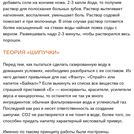
добавить соли на кончике ножа, 2-3 капли йода, то получим
раствор для полоскания больных зубов. Раствор вытягивает
нагноения, воспаления, уменьшает боль. Раствор содовой
помогает и при молочнице. В этом случае раствор готовится
более насыщенный: на стакан воды чайная ложка соды с
верхом. Размешивать надо 2-3 минуты, чтобы растворился весь
порошок.
ТЕОРИЯ «ШИПУЧКИ»
Перед тем, как пытаться сделать газированную воду в
домашних условиях, необходимо разобраться с ее составом. Из
чего делают привычные для нас «Фанту», «Спрайт» или
напиток «Байкал»? Если выкинуть из списка все вещества со
страшной приставкой «Е» — консерванты, красители, усилители
вкуса и канцерогены, то останется не так уж много
ингредиентов: обычная фильтрованная вода и углекислый газ.
Последний как раз и несет ответственность за создание
шипучки. СО2 не растворяется и не тонет в воде, более того, он
способен придать напитку характерный кисловатый привкус.
Именно по такому принципу работы были построены