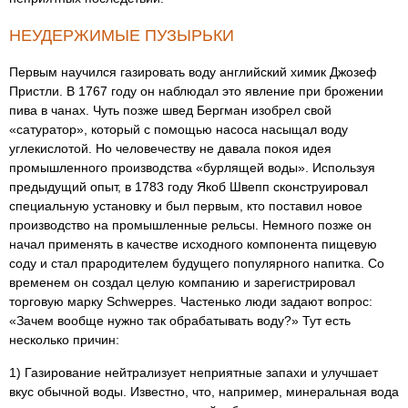
НЕУДЕРЖИМЫЕ ПУЗЫРЬКИ
Первым научился газировать воду английский химик Джозеф
Пристли. В 1767 году он наблюдал это явление при брожении
пива в чанах. Чуть позже швед Бергман изобрел свой
«сатуратор», который с помощью насоса насыщал воду
углекислотой. Но человечеству не давала покоя идея
промышленного производства «бурлящей воды». Используя
предыдущий опыт, в 1783 году Якоб Швепп сконструировал
специальную установку и был первым, кто поставил новое
производство на промышленные рельсы. Немного позже он
начал применять в качестве исходного компонента пищевую
соду и стал прародителем будущего популярного напитка. Со
временем он создал целую компанию и зарегистрировал
торговую марку Schweppes. Частенько люди задают вопрос:
«Зачем вообще нужно так обрабатывать воду?» Тут есть
несколько причин:
1) Газирование нейтрализует неприятные запахи и улучшает
вкус обычной воды. Известно, что, например, минеральная вода