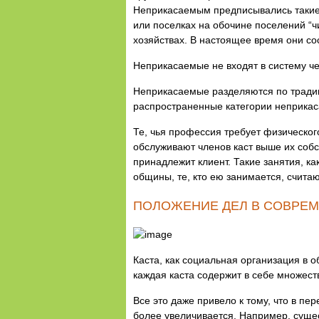
Неприкасаемым предписывались такие з
или поселках на обочине поселений “ч
хозяйствах. В настоящее время они с
Неприкасаемые не входят в систему че
Неприкасаемые разделяются по традиц
распространенные категории неприкаса
Те, чья профессия требует физическог
обслуживают членов каст выше их собст
принадлежит клиент. Такие занятия, ка
общины, те, кто ею занимается, счит
ПОЛОЖЕНИЕ ДЕЛ В СОВРЕ
Каста, как социальная организация в о
каждая каста содержит в себе множест
Все это даже привело к тому, что в пе
более увеличивается. Например, сущес