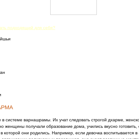
рать подходящий для себя?
айшьи
ман
и
АРМА
 системе варнашрамы. Их учат следовать строгой дхарме, женском
о женщины получали образование дома, учились вкусно готовить, 
 в которой они родились. Например, если девочка воспитывается в