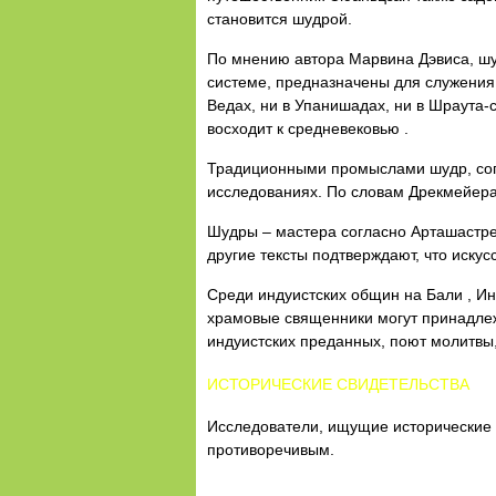
становится шудрой.
По мнению автора Марвина Дэвиса, шу
системе, предназначены для служения 
Ведах, ни в Упанишадах, ни в Шраута-с
восходит к средневековью .
Традиционными промыслами шудр, согла
исследованиях. По словам Дрекмейера
Шудры – мастера согласно Арташастре,
другие тексты подтверждают, что иску
Среди индуистских общин на Бали , И
храмовые священники могут принадлеж
индуистских преданных, поют молитвы
ИСТОРИЧЕСКИЕ СВИДЕТЕЛЬСТВА
Исследователи, ищущие исторические с
противоречивым.