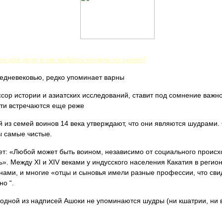
а для дачи и как выбрать модель на рынке?
редневековью, редко упоминает варны
сор истории и азиатских исследований, ставит под сомнение важно
ати встречаются еще реже
 из семей воинов 14 века утверждают, что они являются шудрами.
ы самые чистые.
ет: «Любой может быть воином, независимо от социального проис
». Между XI и XIV веками у индусского населения Какатия в регион
нами, и многие «отцы и сыновья имели разные профессии, что свид
но “.
 одной из надписей Ашоки не упоминаются шудры (ни кшатрии, ни 