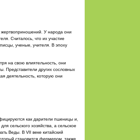
и жертвоприношений. У народа они
ля. Считалось, что их участие
исцы, ученые, учителя. В эпоху
ря на свою влиятельность, они
сты. Представители других сословных
ая деятельность, которую они
ифицируются как дарители пшеницы и,
для сельского хозяйства, а сельское
ать Веды. В VII веке китайский
 который становится фермером, также