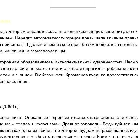
овиях
цы, к которым обращались за проведением специальных ритуалов 
ением. Нередко авторитетность жрецов превышала влияние правите
ной силой. В дальнейшем из сословия брахманов стали выходить п
и, чиновники и землевладельцы.
торонним образованием и интеллектуальной одаренностью. Несмот
воей варной и не могли отойти от строгих правил и требований ка
етом и знанием. В обязанность брахманов входила просветительск
ев населения.
(1868 г.).
сленники . Описанные в древних текстах как крестьяне, они квал
дение « серпом и колосьями». Древняя заповедь «Веды губительны 
влена ​​как одна из причин, по которой шудрам не разрешалось изуч
ументировал тот факт, что крестьяне – шудры. Кроме того, изгой,