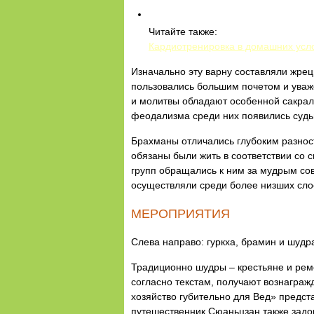
Читайте также:
Кардиотренировка в домашних усл
Изначально эту варну составляли жре
пользовались большим почетом и уваж
и молитвы обладают особенной сакраль
феодализма среди них появились судь
Брахманы отличались глубоким разнос
обязаны были жить в соответствии со с
групп обращались к ним за мудрым сов
осуществляли среди более низших сло
МЕРОПРИЯТИЯ
Слева направо: гуркха, брамин и шудра 
Традиционно шудры – крестьяне и реме
согласно текстам, получают вознаграж
хозяйство губительно для Вед» предста
путешественник Сюаньцзан также задок