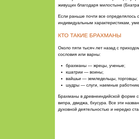
живущих благодаря милостыне (Бхатра
Если раньше почти все определялось 
индивидуальным характеристикам, умен
КТО ТАКИЕ БРАХМАНЫ
Около пяти тысяч лет назад с приход
сословия или варны:
брахманы — жрецы, ученые;
кшатрии — воины;
вайшьи — земледельцы, торговцы;
шудры — слуги, наемные работник
Брахманы в древнеиндийской форме со
випра, двиджа, бхусура. Все эти назв
духовной деятельностью и нередко ста