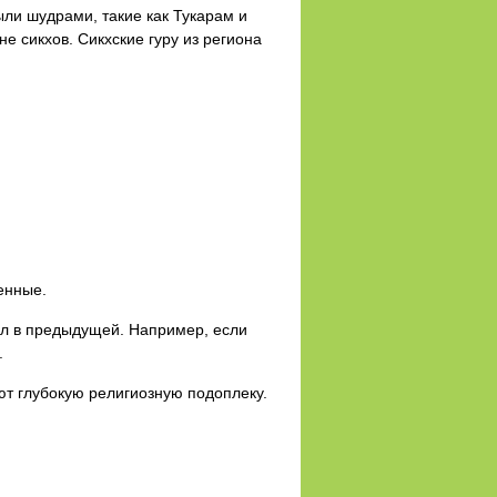
ли шудрами, такие как Тукарам и
 сикхов. Сикхские гуру из региона
енные.
ел в предыдущей. Например, если
.
ют глубокую религиозную подоплеку.