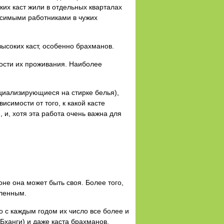
ких каст жили в отдельных кварталах
висимыми работниками в чужих
ысоких каст, особенно брахманов.
ости их проживания. Наиболее
циализирующиеся на стирке белья),
симости от того, к какой касте
 и, хотя эта работа очень важна для
оне она может быть своя. Более того,
сленным.
о с каждым годом их число все более и
Бханги) и даже каста брахманов,