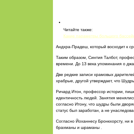
Читайте также:
Какие параметры большого бассейн
Андхра-Прадеш, который восходит к с
Таким образом, Синтия Талбот, профес
времени. До 13 века упоминания о дж
Две редкие записи храмовых дарителей
храбрые, другой утверждает, что Шудр
Ричард Итон, профессор истории, пиш
идентичность людей. Занятия менялись
согласно Итону, что шудры были дворя
статус был заработан, а не унаследова
Согласно Йоханнесу Бронкхорсту, ни в
брахманы и шраманы .