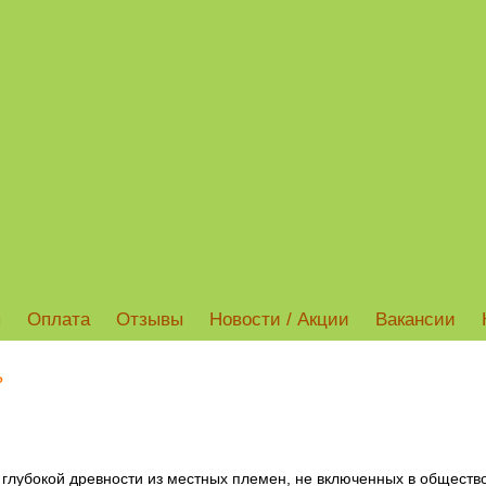
ы
Оплата
Отзывы
Новости / Акции
Вакансии
?
 глубокой древности из местных племен, не включенных в обществ