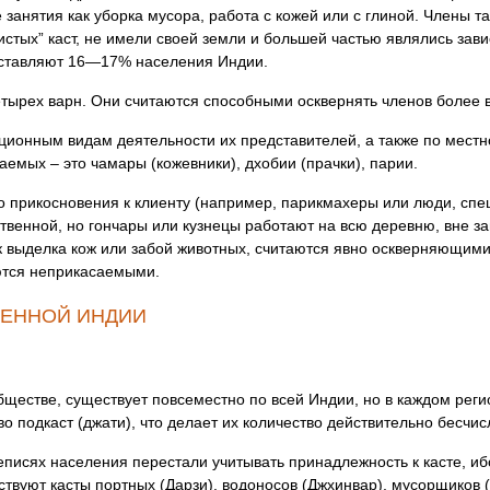
анятия как уборка мусора, работа с кожей или с глиной. Члены та
истых” каст, не имели своей земли и большей частью являлись за
оставляют 16—17% населения Индии.
тырех варн. Они считаются способными осквернять членов более в
ионным видам деятельности их представителей, а также по местн
емых – это чамары (кожевники), дхобии (прачки), парии.
о прикосновения к клиенту (например, парикмахеры или люди, спе
венной, но гончары или кузнецы работают на всю деревню, вне зави
к выделка кож или забой животных, считаются явно оскверняющими,
аются неприкасаемыми.
МЕННОЙ ИНДИИ
бществе, существует повсеместно по всей Индии, но в каждом реги
во подкаст (джати), что делает их количество действительно бесчи
реписях населения перестали учитывать принадлежность к касте, иб
твуют касты портных (Дарзи), водоносов (Джхинвар), мусорщиков (