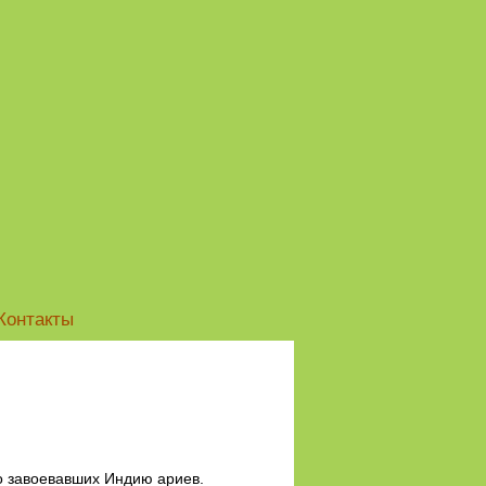
Контакты
о завоевавших Индию ариев.