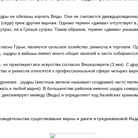
дры не обязаны изучать Веды. Они не считаются дваждырожденным
(седа) трем другим варнам. Однако термин «джива» отсутствует в д
утрах, ни в Грихья-сутрах. Таким образом, термин «джива» указыва
сно Гурье, являются сельское хозяйство, ремесла и торговля. О
, шудры и вайшьи имеют много общих занятий и часто собираются
 но практикуют все искусства согласно Вишнусмрити (3 век). С др
сство и ремесла относятся к профессиональной сфере четырех варн
ндонезия , шудры (местные жители называют соэдрами) часто явл
ать к любой варне). В большинстве районов именно шудра совер
, декламируют меведу (Веды) и определяют ход балийских храмов
видетельства существования варны и джати в средневековой Инди