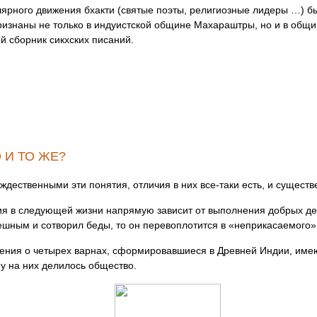
ярного движения бхакти (святые поэты, религиозные лидеры …) бы
знаны не только в индуистской общине Махараштры, но и в общине
й сборник сикхских писаний.
 И ТО ЖЕ?
ждественными эти понятия, отличия в них все-таки есть, и существ
ния в следующей жизни напрямую зависит от выполнения добрых д
ешным и сотворил беды, то он перевоплотится в «неприкасаемого»
вления о четырех варнах, сформировавшиеся в Древней Индии, име
пу на них делилось общество.