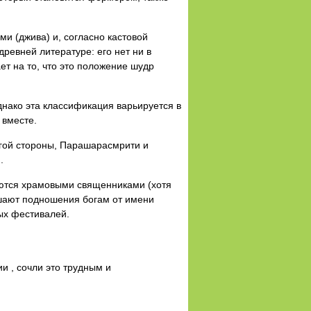
и (джива) и, согласно кастовой
ревней литературе: его нет ни в
ет на то, что это положение шудр
днако эта классификация варьируется в
 вместе.
угой стороны, Парашарасмрити и
.
яются храмовыми священниками (хотя
шают подношения богам от имени
ых фестивалей.
и , сочли это трудным и