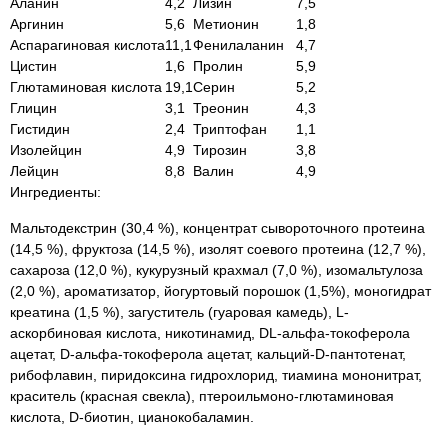
Аланин
4,2
Лизин
7,5
Аргинин
5,6
Метионин
1,8
Аспарагиновая кислота
11,1
Фенилаланин
4,7
Цистин
1,6
Пролин
5,9
Глютаминовая кислота
19,1
Серин
5,2
Глицин
3,1
Треонин
4,3
Гистидин
2,4
Триптофан
1,1
Изолейцин
4,9
Тирозин
3,8
Лейцин
8,8
Валин
4,9
Ингредиенты:
Мальтодекстрин (30,4 %), концентрат сывороточного протеина
(14,5 %), фруктоза (14,5 %), изолят соевого протеина (12,7 %),
сахароза (12,0 %), кукурузный крахмал (7,0 %), изомальтулоза
(2,0 %), ароматизатор, йогуртовый порошок (1,5%), моногидрат
креатина (1,5 %), загуститель (гуаровая камедь), L-
аскорбиновая кислота, никотинамид, DL-альфа-токоферола
ацетат, D-альфа-токоферола ацетат, кальций-D-пантотенат,
рибофлавин, пиридоксина гидрохлорид, тиамина мононитрат,
краситель (красная свекла), птероильмоно-глютаминовая
кислота, D-биотин, цианокобаламин.