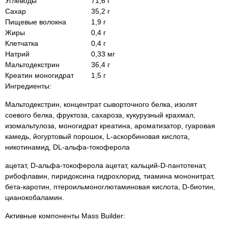
Углеводы
71,6 г
Сахар
35,2 г
Пищевые волокна
1,9 г
Жиры
0,4 г
Клетчатка
0,4 г
Натрий
0,33 мг
Мальтодекстрин
36,4 г
Креатин моногидрат
1,5 г
Ингредиенты:
Мальтодекстрин, концентрат сыворточного белка, изолят
соевого белка, фруктоза, сахароза, кукурузный крахмал,
изомальтулоза, моногидрат креатина, ароматизатор, гуаровая
камедь, йогуртовый порошок, L-аскорбиновая кислота,
никотинамид, DL-альфа-токоферола
ацетат, D-альфа-токоферола ацетат, кальций-D-пантотенат,
рибофлавин, пиридоксина гидрохлорид, тиамина мононитрат,
бета-каротин, птероильмоноглютаминовая кислота, D-биотин,
цианокобаламин.
Активные компоненты Mass Builder: