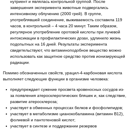
нутриент и являлась контрольной группой. После
завершения эксперимента животные подвергались
интенсивному облучению (2000 грей). В группе,
употреблявшей соединение, выживаемость составила 119
часов, в контрольной – 4 часа 20 минут. Таким образом,
регулярное употребление оротовой кислоты при лучевой
интоксикации в профилактических дозах, удлинило жизнь
подопытных на 16 дней. Результаты эксперимента
свидетельствуют, что витаминоподобное вещество можно
использовать как защитное средство против ионизирующей
радиации.
Помимо обозначенных свойств, урацил-4-карбоновая кислота
выполняет следующие функции в организме человека:
предупреждает сужение просвета кровеносных сосудов из-
за появления атеросклеротических бляшек и, как следствие,
развитие атеросклероза;
участвует в обменных процессах белков и фосфолипидов;
участвует в метаболизме цианокобаламина (витамин В12),
фолиевой и пантотеновой кислот;
участвует в синтезе и поддержании резервов