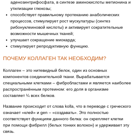
аденозинтрифосфата, в синтезе аминокислоты метионина и
утилизации глюкозы;
способствует правильному протеканию анаболических
процессов, стимулирует рост мускулатуры (синтез
рибонуклеиновой кислоты) и активирует сократительные
возможности мышечных тканей;
улучшает сокращение миокарда;
стимулирует репродуктивную функцию.
ПОЧЕМУ КОЛЛАГЕН ТАК НЕОБХОДИМ?
Коллаген – это нитевидный белок, один из основных
компонентов соединительной ткани. Вырабатывается
специальными клетками – фибробластами и является наиболее
распространённым протеином: его доля в организме
составляет ¼ всех белков.
Название происходит от слова kolla, что в переводе с греческого
означает «клей» и gen – «создавать». Это полностью
соответствует функциям данного белка: он скрепляет клетки
при помощи фибрилл (белых тонких волокон) и удерживает эту
связь.