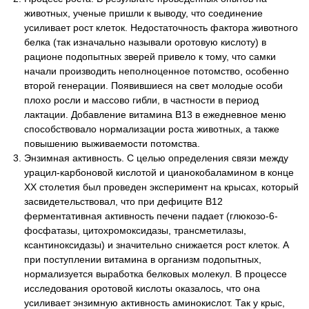
животных, ученые пришли к выводу, что соединение
усиливает рост клеток. Недостаточность фактора животного
белка (так изначально называли оротовую кислоту) в
рационе подопытных зверей привело к тому, что самки
начали производить неполноценное потомство, особенно
второй генерации. Появившиеся на свет молодые особи
плохо росли и массово гибли, в частности в период
лактации. Добавление витамина В13 в ежедневное меню
способствовало нормализации роста животных, а также
повышению выживаемости потомства.
Энзимная активность. С целью определения связи между
урацил-карбоновой кислотой и цианокобаламином в конце
XX столетия был проведен эксперимент на крысах, который
засвидетельствовал, что при дефиците В12
ферментативная активность печени падает (глюкозо-6-
фосфатазы, цитохромоксидазы, трансметилазы,
ксантиноксидазы) и значительно снижается рост клеток. А
при поступлении витамина в организм подопытных,
нормализуется выработка белковых молекул. В процессе
исследования оротовой кислоты оказалось, что она
усиливает энзимную активность аминокислот. Так у крыс,