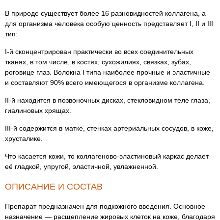
В природе существует более 16 разновидностей коллагена, а
для организма человека особую ценность представляет I, II и III
тип:
I-й сконцентрирован практически во всех соединительных
тканях, в том числе, в костях, сухожилиях, связках, зубах,
роговице глаз. Волокна I типа наиболее прочные и эластичные
и составляют 90% всего имеющегося в организме коллагена.
II-й находится в позвоночных дисках, стекловидном теле глаза,
гиалиновых хрящах.
III-й содержится в матке, стенках артериальных сосудов, в коже,
хрусталике.
Что касается кожи, то коллагеново-эластиновый каркас делает
её гладкой, упругой, эластичной, увлажненной.
ОПИСАНИЕ И СОСТАВ
Препарат предназначен для подкожного введения. Основное
назначение — расщепление жировых клеток на коже, благодаря