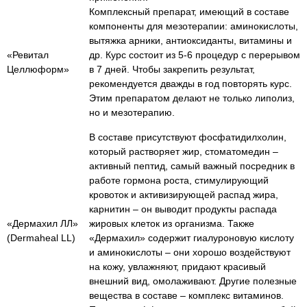
Комплексный препарат, имеющий в составе
компоненты для мезотерапии: аминокислоты,
вытяжка арники, антиоксиданты, витамины и
«Ревитал
др. Курс состоит из 5-6 процедур с перерывом
Целлюформ»
в 7 дней. Чтобы закрепить результат,
рекомендуется дважды в год повторять курс.
Этим препаратом делают не только липолиз,
но и мезотерапию.
В составе присутствуют фосфатидилхолин,
который растворяет жир, стоматомедин –
активный пептид, самый важный посредник в
работе гормона роста, стимулирующий
кровоток и активизирующей распад жира,
карнитин – он выводит продукты распада
«Дермахил ЛЛ»
жировых клеток из организма. Также
(Dermaheal LL)
«Дермахил» содержит гиалуроновую кислоту
и аминокислоты – они хорошо воздействуют
на кожу, увлажняют, придают красивый
внешний вид, омолаживают. Другие полезные
вещества в составе – комплекс витаминов.