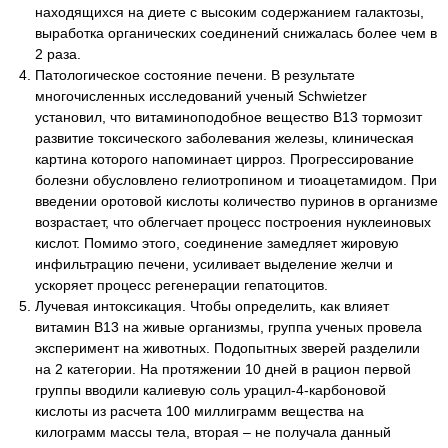
находящихся на диете с высоким содержанием галактозы,
выработка органических соединений снижалась более чем в
2 раза.
Патологическое состояние печени. В результате
многочисленных исследований ученый Schwietzer
установил, что витаминоподобное вещество В13 тормозит
развитие токсического заболевания железы, клиническая
картина которого напоминает цирроз. Прогрессирование
болезни обусловлено гелиотропином и тиоацетамидом. При
введении оротовой кислоты количество пуринов в организме
возрастает, что облегчает процесс построения нуклеиновых
кислот. Помимо этого, соединение замедляет жировую
инфильтрацию печени, усиливает выделение желчи и
ускоряет процесс регенерации гепатоцитов.
Лучевая интоксикация. Чтобы определить, как влияет
витамин B13 на живые организмы, группа ученых провела
эксперимент на животных. Подопытных зверей разделили
на 2 категории. На протяжении 10 дней в рацион первой
группы вводили калиевую соль урацил-4-карбоновой
кислоты из расчета 100 миллиграмм вещества на
килограмм массы тела, вторая – не получала данный