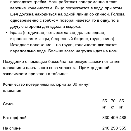
проводятся гребки. Ноги работают попеременно в такт
верхним конечностям. Лицо погружается в воду, при этом
шея должна находиться на одной линии со спиной. Голова
одновременно с гребком поворачивается то в одну, то в
другую стороны для вдоха и выдоха.
Брасс (ягодичная, четырехглавая, дельтовидная,
икроножная мышцы, бедренный бицепс, грудь,спина).
Исходное положение – на груди, конечности двигаются
параллельно воде. Больше всего нагрузка идет на ноги.
Похудение с помощью бассейна напрямую зависит от стиля
плавания и начального веса человека. Пример данной
зависимости приведен в таблице:
Количество потерянных калорий за 30 минут
плавания
55
70
85
Стиль
кг
кг
кг
Баттерфляй
330
409
488
На спине
240
298
355