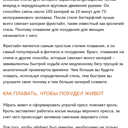
вперед и чередующиеся круговые движения руками. Он
способен сжечь около 150 калорий за 10 минут для 72-
килограммового человека. После стиля баттерфляй лучше
всего сжигает калории фристайл, также известный как кроличий
стиль. Поэтому плавание для похудения для женщин
начинается с него.
Фристайл является самым простым стилем плавания, и он
самый популярный в фитнесе и похудении. Брасс, плавание на
спине и другие способы, которые сжигают много калорий –
эквивалентны быстрой ходьбе или медленному бегу трусцой за
аналогичный промежуток времени. Чем больше вы будете
плавать, используя определенный стиль, тем быстрее вы
улучшите свою технику и тем больше калорий сожжете.
КАК ПЛАВАТЬ, ЧТОБЫ ПОХУДЕЛ ЖИВОТ
Убрать живот и сформировать упругий пресс поможет кроль.
Кроль заставляет работать косые мышцы верхнего пресса, за
счет чего происходит активное сжигание жирового слоя.
Для того, чтобы эффект был заметен, необходимо не только