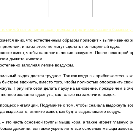
й техникой выполнения асан, польза и противопоказания базовых 
скается вниз, что естественным образом приводит к выпячиванию ж
апряжении, и из-за этого не могут сделать полноценный вдох.
кните живот, чтобы наполнить легкие воздухом. После некоторой пра
азом дышите животом.
степенно заполняя легкие воздухом.
вильный выдох дается труднее. Так как когда вы приближаетесь к 
быстрее вдохнуть, вместо того, чтобы полностью опорожнить свои 
нуть. Приучите себя делать паузу на мгновение, прежде чем в оче
твенное желание вдохнуть, как только вы закончите выдох.
роцесс ингаляции. Подумайте о том, чтобы сначала выдохнуть возду
гда выдыхаете, втяните живот, как будто выдавливаете воздух.
– это часть основной группы мышц кора, а также играет главную р
убоком дыхании, вы также укрепляете все основные мышцы живота.