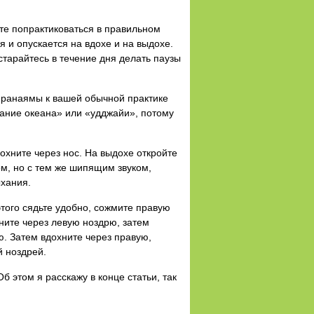
те попрактиковаться в правильном
я и опускается на вдохе и на выдохе.
старайтесь в течение дня делать паузы
 пранаямы к вашей обычной практике
хание океана» или «удджайи», потому
охните через нос. На выдохе откройте
ом, но с тем же шипящим звуком,
ыхания.
того сядьте удобно, сожмите правую
ните через левую ноздрю, затем
. Затем вдохните через правую,
й ноздрей.
 этом я расскажу в конце статьи, так