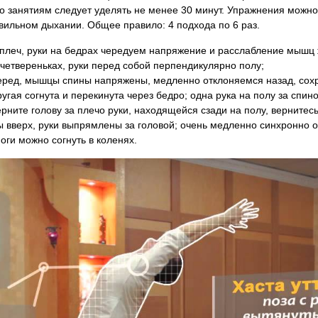
о занятиям следует уделять не менее 30 минут. Упражнения можн
вильном дыхании. Общее правило: 4 подхода по 6 раз.
 плеч, руки на бедрах чередуем напряжение и расслабление мышц 
четвереньках, руки перед собой перпендикулярно полу;
перед, мышцы спины напряжены, медленно отклоняемся назад, сох
угая согнута и перекинута через бедро; одна рука на полу за спин
ните голову за плечо руки, находящейся сзади на полу, вернитес
 вверх, руки выпрямлены за головой; очень медленно синхронно о
ги можно согнуть в коленях.