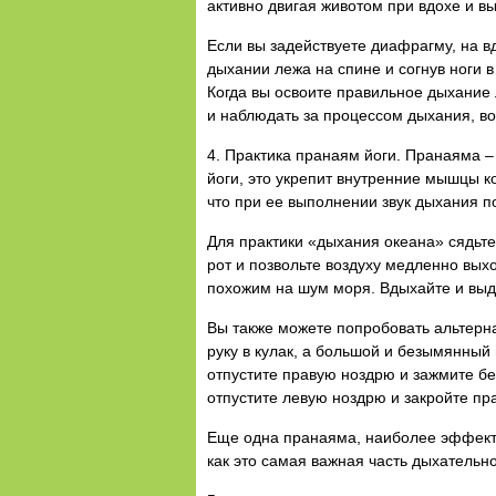
активно двигая животом при вдохе и вы
Если вы задействуете диафрагму, на в
дыхании лежа на спине и согнув ноги в
Когда вы освоите правильное дыхание 
и наблюдать за процессом дыхания, в
4. Практика пранаям йоги. Пранаяма –
йоги, это укрепит внутренние мышцы к
что при ее выполнении звук дыхания п
Для практики «дыхания океана» сядьте
рот и позвольте воздуху медленно вых
похожим на шум моря. Вдыхайте и выд
Вы также можете попробовать альтерна
руку в кулак, а большой и безымянны
отпустите правую ноздрю и зажмите б
отпустите левую ноздрю и закройте пра
Еще одна пранаяма, наиболее эффектив
как это самая важная часть дыхательно