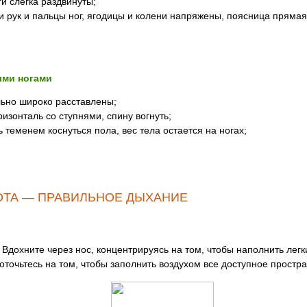
ги слегка раздвинуты;
и рук и пальцы ног, ягодицы и колени напряжены, поясница прямая
ыми ногами
льно широко расставлены;
ризонталь со ступнями, спину вогнуть;
ь теменем коснуться пола, вес тела остается на ногах;
ОТА — ПРАВИЛЬНОЕ ДЫХАНИЕ
Вдохните через нос, концентрируясь на том, чтобы наполнить легк
оточьтесь на том, чтобы заполнить воздухом все доступное простра