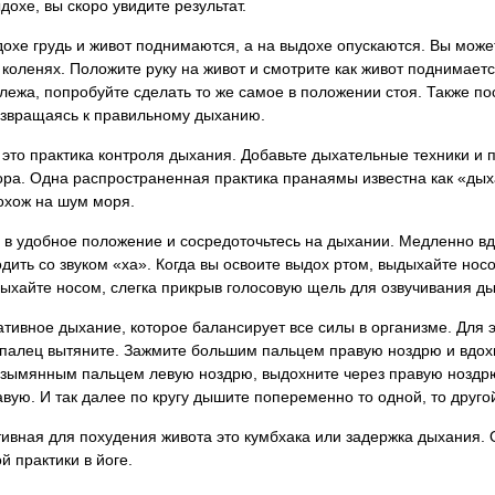
дохе, вы скоро увидите результат.
дохе грудь и живот поднимаются, а на выдохе опускаются. Вы може
 коленях. Положите руку на живот и смотрите как живот поднимаетс
лежа, попробуйте сделать то же самое в положении стоя. Также по
озвращаясь к правильному дыханию.
 это практика контроля дыхания. Добавьте дыхательные техники и
ора. Одна распространенная практика пранаямы известна как «ды
охож на шум моря.
 в удобное положение и сосредоточьтесь на дыхании. Медленно вд
одить со звуком «ха». Когда вы освоите выдох ртом, выдыхайте нос
ыхайте носом, слегка прикрыв голосовую щель для озвучивания д
тивное дыхание, которое балансирует все силы в организме. Для э
й палец вытяните. Зажмите большим пальцем правую ноздрю и вдох
езымянным пальцем левую ноздрю, выдохните через правую ноздрю
вую. И так далее по кругу дышите попеременно то одной, то друго
ная для похудения живота это кумбхака или задержка дыхания. Об
й практики в йоге.