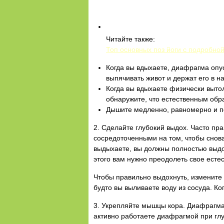
Читайте также:
Топ основных поз йоги с подробно
Когда вы вдыхаете, диафрагма опу
выпячивать живот и держат его в н
Когда вы вдыхаете физически вытол
обнаружите, что естественным обр
Дышите медленно, равномерно и по
2. Сделайте глубокий выдох. Часто пра
сосредоточенными на том, чтобы снова 
выдыхаете, вы должны полностью выдох
этого вам нужно преодолеть свое естес
Чтобы правильно выдохнуть, измените п
будто вы выливаете воду из сосуда. Ко
3. Укрепляйте мышцы кора. Диафрагма 
активно работаете диафрагмой при гл