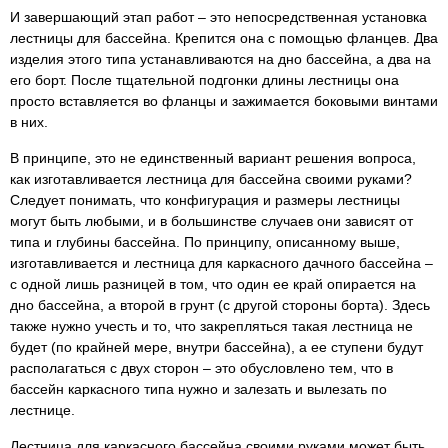
И завершающий этап работ – это непосредственная установка
лестницы для бассейна. Крепится она с помощью фланцев. Два
изделия этого типа устанавливаются на дно бассейна, а два на
его борт. После тщательной подгонки длины лестницы она
просто вставляется во фланцы и зажимается боковыми винтами
в них.
В принципе, это не единственный вариант решения вопроса,
как изготавливается лестница для бассейна своими руками?
Следует понимать, что конфигурация и размеры лестницы
могут быть любыми, и в большинстве случаев они зависят от
типа и глубины бассейна. По принципу, описанному выше,
изготавливается и лестница для каркасного дачного бассейна –
с одной лишь разницей в том, что один ее край опирается на
дно бассейна, а второй в грунт (с другой стороны борта). Здесь
также нужно учесть и то, что закрепляться такая лестница не
будет (по крайней мере, внутри бассейна), а ее ступени будут
располагаться с двух сторон – это обусловлено тем, что в
бассейн каркасного типа нужно и залезать и вылезать по
лестнице.
Лестница для каркасного бассейна своими руками может быть