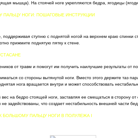
ящая мышца). На стоячей ноге укрепляются бедра, ягодицы (ягоди
У ПАЛЬЦУ НОГИ: ПОШАГОВЫЕ ИНСТРУКЦИИ
, поддерживая ступню с поднятой ногой на верхнем краю спинки с
лотно прижмите поднятую пятку к стене.
УСТАСАНЕ
еников от травм и помогут им получить наилучшие результаты от по
иматься со стороны вытянутой ноги. Вместо этого держите таз пар
однятая нога вращается внутри и может способствовать нестабиль
й вес на бедро стоящей ноги, заставляя ее смещаться в сторону от 
 не задействованы, что создает нестабильность внешней части бедр
К БОЛЬШОМУ ПАЛЬЦУ НОГИ В ПОЛУЛЕЖА I