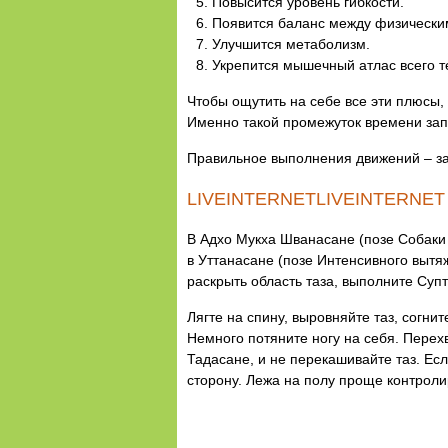
Повысится уровень гибкости.
Появится баланс между физически
Улучшится метаболизм.
Укрепится мышечный атлас всего т
Чтобы ощутить на себе все эти плюсы,
Именно такой промежуток времени запу
Правильное выполнения движений – за
LIVEINTERNETLIVEINTERNET
В Адхо Мукха Шванасане (позе Собаки 
в Уттанасане (позе Интенсивного выт
раскрыть область таза, выполните Супт
Лягте на спину, выровняйте таз, согнит
Немного потяните ногу на себя. Перехв
Тадасане, и не перекашивайте таз. Ес
сторону. Лежа на полу проще контроли