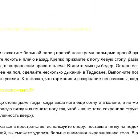
а — выбор тренажера, комплекс упражнений
 и захватите большой палец правой ноги тремя пальцами правой ру
е локоть и плечо назад. Крепко прижмите к полу левую стопу, раз
рх, в направлении правого плеча. Втяните мышцы бедер. Останьтесь
 ее на пол, сделайте несколько дыханий в Тадасане. Выполните поз
ые усилия. Кто сказал, что гармония и созерцание невозможны, ког
И КОМФОРТНОЙ?
до стопы даже тогда, когда ваша нога еще согнута в колене, и не м
равую пятку и вытяните ногу так, чтобы ваше тело сохранило структ
ленность вверх).
жаться в пространстве, используйте опору: поставьте пятку на подо
кой, вы сможете уделить больше внимания выравниванию тела. В р