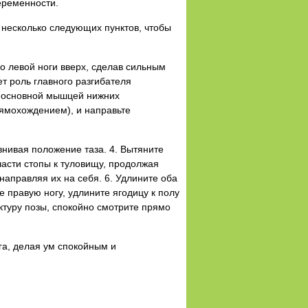
еременности.
ь несколько следующих пунктов, чтобы
о левой ноги вверх, сделав сильным
т роль главного разгибателя
ся основной мышцей нижних
рямохождением), и направьте
внивая положение таза. 4. Вытяните
части стопы к туловищу, продолжая
 направляя их на себя. 6. Удлините оба
 правую ногу, удлините ягодицу к полу
ктуру позы, спокойно смотрите прямо
га, делая ум спокойным и