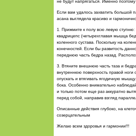
не будут напрягаться. Именно поэтому
Если вам удалось захватить большой п
асана выглядела красиво и гармонично
1. Прижмите к полу всю левую ступню:
квадрицепс (четырехглавая мышца бедр
коленного сустава. Поскольку на коле
конечностей. Если бы развитость данн
переднюю часть бедра назад. Расположи
3. Втяните внешнюю часть таза и бедра
внутреннюю поверхность правой ноги о
опускать и втягивать ягодичную мышцу.
бока. Особенно внимательно наблюдайт
и только потом еще раз аккуратно выт
перед собой, направив взгляд паралле
Описанные действия глубоко, на клето
созерцательным
Желаю всем здоровья и гармонии!!!