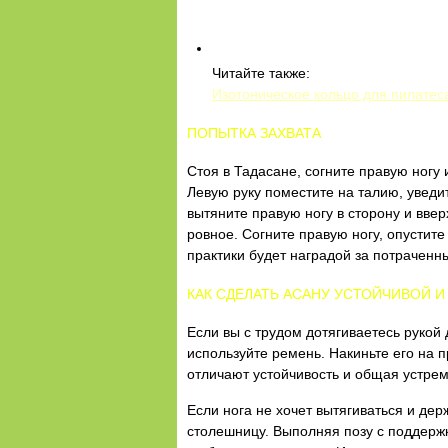
Читайте также:
Изотоническое кольцо для пилатес
ПОПЫТКА ЗАХВАТА
Стоя в Тадасане, согните правую ногу
Левую руку поместите на талию, уведит
вытяните правую ногу в сторону и вве
ровное. Согните правую ногу, опустите
практики будет наградой за потраченн
КАК СДЕЛАТЬ АСАНУ УСТОЙЧИВОЙ 
Если вы с трудом дотягиваетесь рукой 
используйте ремень. Накиньте его на п
отличают устойчивость и общая устрем
Если нога не хочет вытягиваться и дер
столешницу. Выполняя позу c поддерж