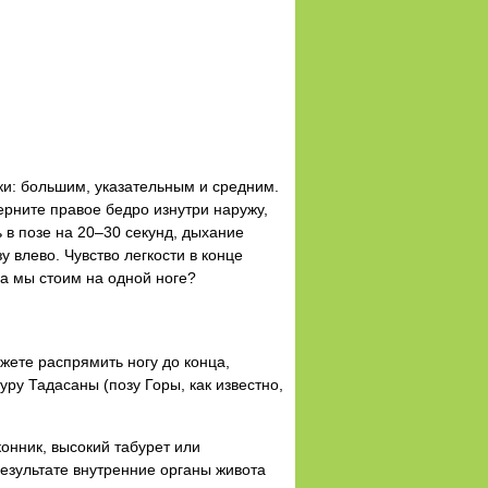
ки: большим, указательным и средним.
верните правое бедро изнутри наружу,
 в позе на 20–30 секунд, дыхание
у влево. Чувство легкости в конце
да мы стоим на одной ноге?
ожете распрямить ногу до конца,
уру Тадасаны (позу Горы, как известно,
конник, высокий табурет или
езультате внутренние органы живота