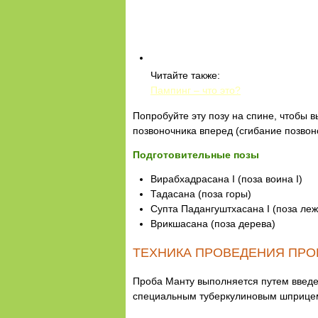
Читайте также:
Пампинг – что это?
Попробуйте эту позу на спине, чтобы в
позвоночника вперед (сгибание позвон
Подготовительные позы
Вирабхадрасана I (поза воина I)
Тадасана (поза горы)
Супта Падангуштхасана I (поза леж
Врикшасана (поза дерева)
ТЕХНИКА ПРОВЕДЕНИЯ ПРО
Проба Манту выполняется путем введен
специальным туберкулиновым шприцем