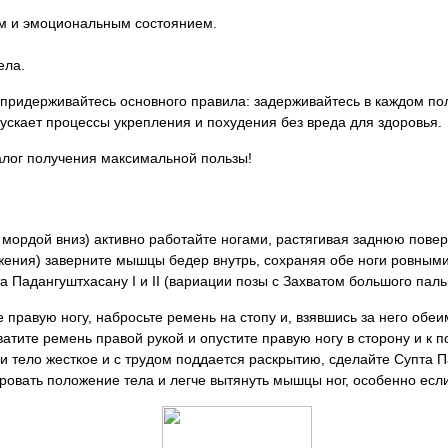
м и эмоциональным состоянием.
ела.
 придерживайтесь основного правила: задерживайтесь в каждом по
скает процессы укрепления и похудения без вреда для здоровья.
лог получения максимальной пользы!
мордой вниз) активно работайте ногами, растягивая заднюю поверх
яжения) заверните мышцы бедер внутрь, сохраняя обе ноги ровным
а Падангуштхасану I и II (вариации позы с Захватом большого паль
е правую ногу, набросьте ремень на стопу и, взявшись за него обеи
атите ремень правой рукой и опустите правую ногу в сторону и к по
ли тело жесткое и с трудом поддается раскрытию, сделайте Супта 
ровать положение тела и легче вытянуть мышцы ног, особенно если