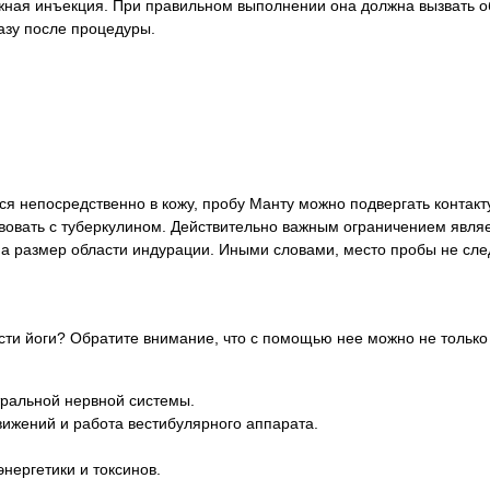
жная инъекция. При правильном выполнении она должна вызвать 
разу после процедуры.
тся непосредственно в кожу, пробу Манту можно подвергать контакт
твовать с туберкулином. Действительно важным ограничением явл
на размер области индурации. Иными словами, место пробы не след
ти йоги? Обратите внимание, что с помощью нее можно не только 
ральной нервной системы.
ижений и работа вестибулярного аппарата.
энергетики и токсинов.