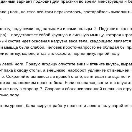
 данный вариант подходит для практики во время менструации и б
алец ноги, но тело все-таки перекосилось, постарайтесь выполнит
.
 пятку, подушечки под пальцами и сами пальцы. 2. Подтяните колен
а) – представляет собой крупную и сильную мышцу, которая играе
нный сустав идет основная нагрузка веса тела, квадрицепс являет
ой мышца была слабой, человек просто-напросто не обладал бы п
те пятку, колено и таз в плоскости, перпендикулярной полу.
 левой ноги. Правую ягодицу опустите вниз и втяните внутрь, выра
т паха к своду стопы, а внешнюю, наоборот, удлините от внешней 
 5. Сохраняйте активность в правой стопе, вытягивая пальцы ног и
е за положением правого бока. Если он сжался, согните и опустите
яните ногу в сторону. 7. Сохраняя сбалансированной внешнюю стру
льно полу.
чном уровне, балансируют работу правого и левого полушарий моз