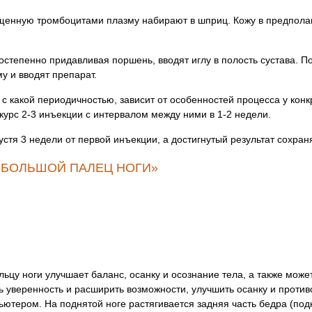
щенную тромбоцитами плазму набирают в шприц. Кожу в предпола
остепенно придавливая поршень, вводят иглу в полость сустава. По
у и вводят препарат.
с какой периодичностью, зависит от особенностей процесса у конк
курс 2-3 инъекции с интервалом между ними в 1-2 недели.
тя 3 недели от первой инъекции, а достигнутый результат сохраня
-БОЛЬШОЙ ПАЛЕЦ НОГИ»
ьцу ноги улучшает баланс, осанку и осознание тела, а также може
ь уверенность и расширить возможности, улучшить осанку и проти
ьютером. На поднятой ноге растягивается задняя часть бедра (под