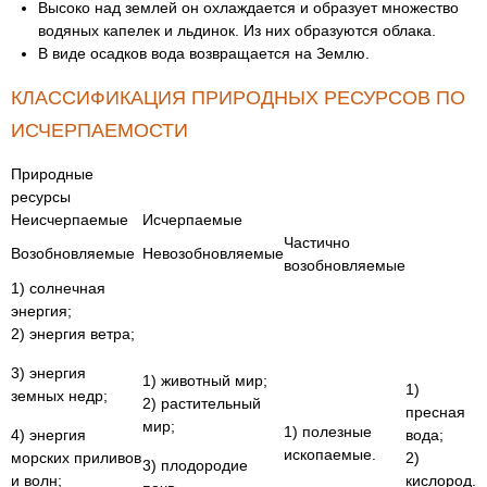
Высоко над землей он охлаждается и образует множество
водяных капелек и льдинок. Из них образуются облака.
В виде осадков вода возвращается на Землю.
КЛАССИФИКАЦИЯ ПРИРОДНЫХ РЕСУРСОВ ПО
ИСЧЕРПАЕМОСТИ
Природные
ресурсы
Неисчерпаемые
Исчерпаемые
Частично
Возобновляемые
Невозобновляемые
возобновляемые
1) солнечная
энергия;
2) энергия ветра;
3) энергия
1) животный мир;
1)
земных недр;
2) растительный
пресная
мир;
1) полезные
4) энергия
вода;
ископаемые.
морских приливов
2)
3) плодородие
и волн;
кислород.