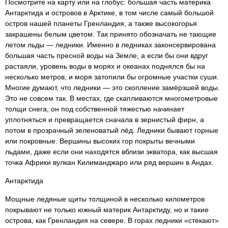
Посмотрите на карту или на глобус: большая часть материка
Антарктида и островов в Арктике, в том числе самый большой
остров нашей планеты Гренландия, а также высокогорья
закрашены белым цветом. Так принято обозначать не тающие
летом льды — ледники. Именно в ледниках законсервирована
большая часть пресной воды на Земле, а если бы они вдруг
растаяли, уровень воды в морях и океанах поднялся бы на
несколько метров, и моря затопили бы огромные участки суши.
Многие думают, что ледники — это скопление замёрзшей воды.
Это не совсем так. В местах, где скапливаются многометровые
толщи снега, он под собственной тяжестью начинает
уплотняться и превращается сначала в зернистый фирн, а
потом в прозрачный зеленоватый лёд. Ледники бывают горные
или покровные. Вершины высоких гор покрыты вечными
льдами, даже если они находятся вблизи экватора, как высшая
точка Африки вулкан Килиманджаро или ряд вершин в Андах.
Антарктида
Мощные ледяные щиты толщиной в несколько километров
покрывают не только южный материк Антарктиду, но и такие
острова, как Гренландия на севере. В горах ледники «стекают»