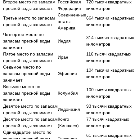
Второе место по запасам
Российская
720 тысяч квадратных
пресной воды занимает:
Федерация
километров
Соединенные
Третье место по запасам
664 тысячи квадратных
штаты
пресной воды занимает:
километров
Америка
Четвертое место по
314 тысяча квадратных
запасам пресной воды
Индия
километров
занимает:
Пятое место по запасам
116 тысяч квадратных
Иран
пресной воды занимает:
километров
Седьмое место по
104 тысячи квадратных
запасам пресной воды
Эфиопия
километров
занимает:
Восьмое место по
100 тысяч квадратных
запасам пресной воды
Колумбия
километров
занимает:
Девятое место по запасам
93 тысячи квадратных
Индонезия
пресной воды занимает:
километров
Десятое место по запасам
Конго
77 тысяч квадратных
пресной воды занимает:
(Киншаса)
километров
Одинадцатое место по
61 тысяча квадратных
запасам пресной воды
Танзания