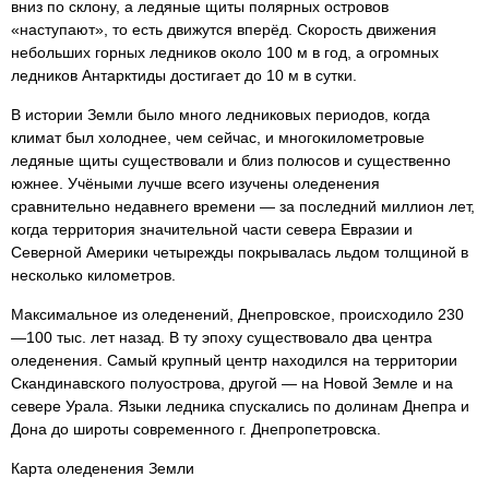
вниз по склону, а ледяные щиты полярных островов
«наступают», то есть движутся вперёд. Скорость движения
небольших горных ледников около 100 м в год, а огромных
ледников Антарктиды достигает до 10 м в сутки.
В истории Земли было много ледниковых периодов, когда
климат был холоднее, чем сейчас, и многокилометровые
ледяные щиты существовали и близ полюсов и существенно
южнее. Учёными лучше всего изучены оледенения
сравнительно недавнего времени — за последний миллион лет,
когда территория значительной части севера Евразии и
Северной Америки четырежды покрывалась льдом толщиной в
несколько километров.
Максимальное из оледенений, Днепровское, происходило 230
—100 тыс. лет назад. В ту эпоху существовало два центра
оледенения. Самый крупный центр находился на территории
Скандинавского полуострова, другой — на Новой Земле и на
севере Урала. Языки ледника спускались по долинам Днепра и
Дона до широты современного г. Днепропетровска.
Карта оледенения Земли