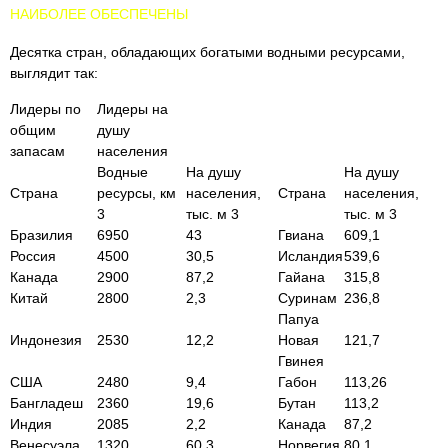
НАИБОЛЕЕ ОБЕСПЕЧЕНЫ
Десятка стран, обладающих богатыми водными ресурсами,
выглядит так:
Лидеры по
Лидеры на
общим
душу
запасам
населения
Водные
На душу
На душу
Страна
ресурсы, км
населения,
Страна
населения,
3
тыс. м 3
тыс. м 3
Бразилия
6950
43
Гвиана
609,1
Россия
4500
30,5
Исландия
539,6
Канада
2900
87,2
Гайана
315,8
Китай
2800
2,3
Суринам
236,8
Папуа
Индонезия
2530
12,2
Новая
121,7
Гвинея
США
2480
9,4
Габон
113,26
Бангладеш
2360
19,6
Бутан
113,2
Индия
2085
2,2
Канада
87,2
Венесуэла
1320
60,3
Норвегия
80,1