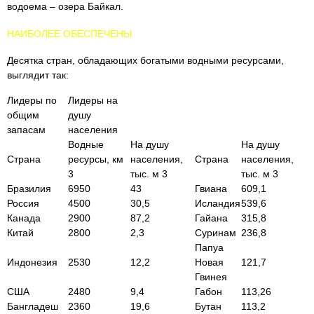
водоема – озера Байкал.
НАИБОЛЕЕ ОБЕСПЕЧЕНЫ
Десятка стран, обладающих богатыми водными ресурсами,
выглядит так:
Лидеры по
Лидеры на
общим
душу
запасам
населения
Водные
На душу
На душу
Страна
ресурсы, км
населения,
Страна
населения,
3
тыс. м 3
тыс. м 3
Бразилия
6950
43
Гвиана
609,1
Россия
4500
30,5
Исландия
539,6
Канада
2900
87,2
Гайана
315,8
Китай
2800
2,3
Суринам
236,8
Папуа
Индонезия
2530
12,2
Новая
121,7
Гвинея
США
2480
9,4
Габон
113,26
Бангладеш
2360
19,6
Бутан
113,2