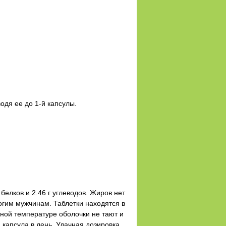
одя ее до 1-й капсулы.
елков и 2.46 г углеводов. Жиров нет
огим мужчинам. Таблетки находятся в
ной температуре оболочки не тают и
капсула в день. Удачная дозировка