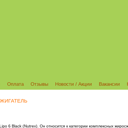
ы
Оплата
Отзывы
Новости / Акции
Вакансии
ЖИГАТЕЛЬ
ipo 6 Black (Nutrex). Он относится к категории комплексных жиросж