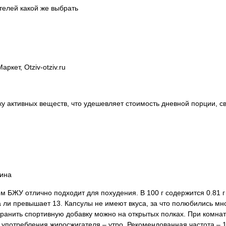
телей какой же выбрать
ркет, Otziv-otziv.ru
 активных веществ, что удешевляет стоимость дневной порции, св
рина
БЖУ отлично подходит для похудения. В 100 г содержится 0.81 г б
а ли превышает 13. Капсулы не имеют вкуса, за что полюбились мн
ранить спортивную добавку можно на открытых полках. При комнат
потребления жиросжигателя – утро. Рекомендованная частота – 1 