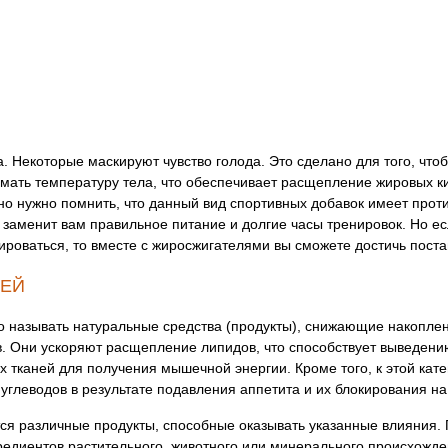
 Некоторые маскируют чувство голода. Это сделано для того, что
ать температуру тела, что обеспечивает расщепление жировых ки
но нужно помнить, что данный вид спортивных добавок имеет проти
и заменит вам правильное питание и долгие часы тренировок. Но е
ироваться, то вместе с жиросжигателями вы сможете достичь пост
ЛЕЙ
называть натуральные средства (продукты), снижающие накоплени
. Они ускоряют расщепление липидов, что способствует выведени
тканей для получения мышечной энергии. Кроме того, к этой кате
углеводов в результате подавления аппетита и их блокирования н
ся различные продукты, способные оказывать указанные влияния.
редиентов растительного, животного или минерального происхожд