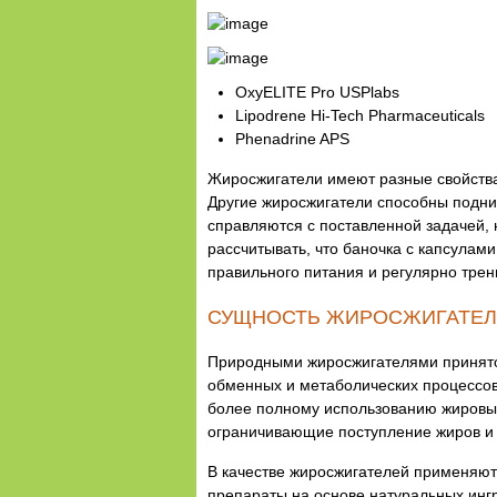
OxyELITE Pro USPlabs
Lipodrene Hi-Tech Pharmaceuticals
Phenadrine APS
Жиросжигатели имеют разные свойства.
Другие жиросжигатели способны подним
справляются с поставленной задачей, 
рассчитывать, что баночка с капсулам
правильного питания и регулярно трен
СУЩНОСТЬ ЖИРОСЖИГАТЕ
Природными жиросжигателями принято 
обменных и метаболических процессов
более полному использованию жировых 
ограничивающие поступление жиров и 
В качестве жиросжигателей применяют
препараты на основе натуральных инг