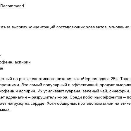
, IRecommend
 из-за высоких концентраций составляющих элементов, мгновенно 
.
кофеин, аспирин
ин
тный на рынке спортивного питания как «Черная вдова 25». Топо
сь прежними. Это самый популярный и эффективный продукт америк
кофеин и аспирин. Их усиливают гуарана, зеленый чай, синефрин.
ает адреналин – разрушитель жира. Среди побочных эффектов – по
ет нагрузку на сердце. Хотя обширных противопоказаний на этикет
зывах.