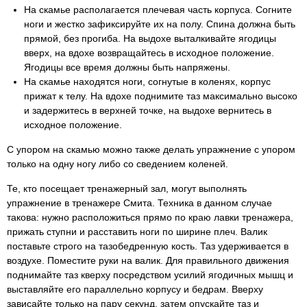
На скамье располагается плечевая часть корпуса. Согните
ноги и жестко зафиксируйте их на полу. Спина должна быть
прямой, без прогиба. На выдохе выталкивайте ягодицы
вверх, на вдохе возвращайтесь в исходное положение.
Ягодицы все время должны быть напряжены.
На скамье находятся ноги, согнутые в коленях, корпус
прижат к телу. На вдохе поднимите таз максимально высоко
и задержитесь в верхней точке, на выдохе вернитесь в
исходное положение.
С упором на скамью можно также делать упражнение с упором
только на одну ногу либо со сведением коленей.
Те, кто посещает тренажерный зал, могут выполнять
упражнение в тренажере Смита. Техника в данном случае
такова: нужно расположиться прямо по краю лавки тренажера,
прижать ступни и расставить ноги по ширине плеч. Валик
поставьте строго на тазобедренную кость. Таз удерживается в
воздухе. Поместите руки на валик. Для правильного движения
поднимайте таз кверху посредством усилий ягодичных мышц и
выставляйте его параллельно корпусу и бедрам. Вверху
зависайте только на пару секунд, затем опускайте таз и