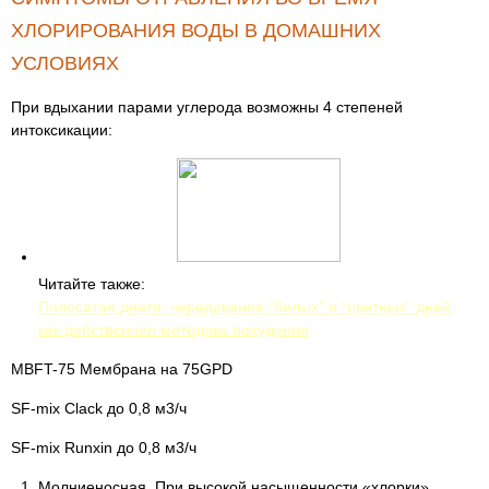
ХЛОРИРОВАНИЯ ВОДЫ В ДОМАШНИХ
УСЛОВИЯХ
При вдыхании парами углерода возможны 4 степеней
интоксикации:
Читайте также:
Полосатая диета: чередование “белых” и “цветных” дней,
как действенная методика похудения
MBFT-75 Мембрана на 75GPD
SF-mix Clack до 0,8 м3/ч
SF-mix Runxin до 0,8 м3/ч
Молниеносная. При высокой насыщенности «хлорки»