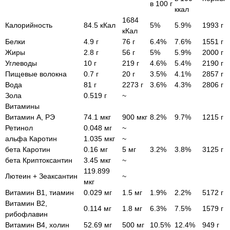
в 100 г
ккал
1684
Калорийность
84.5 кКал
5%
5.9%
1993 г
кКал
Белки
4.9 г
76 г
6.4%
7.6%
1551 г
Жиры
2.8 г
56 г
5%
5.9%
2000 г
Углеводы
10 г
219 г
4.6%
5.4%
2190 г
Пищевые волокна
0.7 г
20 г
3.5%
4.1%
2857 г
Вода
81 г
2273 г
3.6%
4.3%
2806 г
Зола
0.519 г
~
Витамины
Витамин А, РЭ
74.1 мкг
900 мкг
8.2%
9.7%
1215 г
Ретинол
0.048 мг
~
альфа Каротин
1.035 мкг
~
бета Каротин
0.16 мг
5 мг
3.2%
3.8%
3125 г
бета Криптоксантин
3.45 мкг
~
119.899
Лютеин + Зеаксантин
~
мкг
Витамин В1, тиамин
0.029 мг
1.5 мг
1.9%
2.2%
5172 г
Витамин В2,
0.114 мг
1.8 мг
6.3%
7.5%
1579 г
рибофлавин
Витамин В4, холин
52.69 мг
500 мг
10.5%
12.4%
949 г