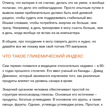
Отмечу, что калории я не считаю, делать это не умею, и вообще
полагаю, что дело это неблагодарное. Просто опытным путем я
вывела каким приблизительно должен быть мой дневной
рацион, чтобы худеть или поддерживать стабильный вес.
Иными словами, чтобы потреблять энергии не больше, чем
трачу. Например, в день тренировки я могу съесть больше, чем
в день, когда вообще не встаю из-за компьютера.
В общем, про похудение я могу говорить долго и нудно, но
давайте все же покажу вам свой топчик ПП-завтраков.
ЧТО ТАКОЕ ГЛИКЕМИЧЕСКИЙ ИНДЕКС
Сам термин появился в медицине относительно недавно – в 80-
х годах прошлого столетия. Его ввел ученый из Канады – Дэвид
Дженкинс, который занимался изучением того, как различные
продукты влияют на уровень сахара в крови.
Энергией организм человека обеспечивает простой по
структуре моносахарид глюкозы. Основные его источники –
продукты, богатые углеводами. В основном это крупы, а также
овощи, фрукты. Однако, углеводы углеводам рознь. Простые, к