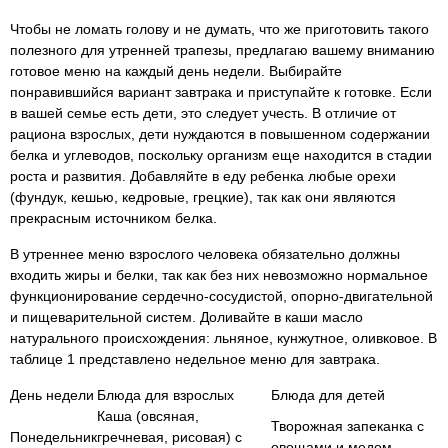
Чтобы не ломать голову и не думать, что же приготовить такого
полезного для утренней трапезы, предлагаю вашему вниманию
готовое меню на каждый день недели. Выбирайте
понравившийся вариант завтрака и приступайте к готовке. Если
в вашей семье есть дети, это следует учесть. В отличие от
рациона взрослых, дети нуждаются в повышенном содержании
белка и углеводов, поскольку организм еще находится в стадии
роста и развития. Добавляйте в еду ребенка любые орехи
(фундук, кешью, кедровые, грецкие), так как они являются
прекрасным источником белка.
В утреннее меню взрослого человека обязательно должны
входить жиры и белки, так как без них невозможно нормальное
функционирование сердечно-сосудистой, опорно-двигательной
и пищеварительной систем. Доливайте в каши масло
натурального происхождения: льняное, кунжутное, оливковое. В
таблице 1 представлено недельное меню для завтрака.
День недели
Блюда для взрослых
Блюда для детей
Каша (овсяная,
Творожная запеканка с
Понедельник
гречневая, рисовая) с
овощами и медом