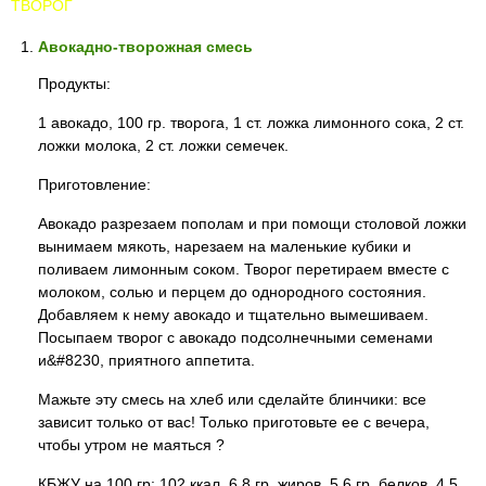
ТВОРОГ
Авокадно-творожная смесь
Продукты:
1 авокадо, 100 гр. творога, 1 ст. ложка лимонного сока, 2 ст.
ложки молока, 2 ст. ложки семечек.
Приготовление:
Авокадо разрезаем пополам и при помощи столовой ложки
вынимаем мякоть, нарезаем на маленькие кубики и
поливаем лимонным соком. Творог перетираем вместе с
молоком, солью и перцем до однородного состояния.
Добавляем к нему авокадо и тщательно вымешиваем.
Посыпаем творог с авокадо подсолнечными семенами
и&#8230, приятного аппетита.
Мажьте эту смесь на хлеб или сделайте блинчики: все
зависит только от вас! Только приготовьте ее с вечера,
чтобы утром не маяться ?
КБЖУ на 100 гр: 102 ккал, 6.8 гр. жиров, 5.6 гр. белков, 4.5