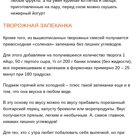
любые фрукты, а на ужин куриная котлетка и овощи,
приготовленные на пару, перед сном можно скушать
нежирный йогурт.
ТВОРОЖНАЯ ЗАПЕКАНКА
Кроме того, из вышеописанных творожных смесей получается
превосходная «соленая» запеканка без лишних углеводов.
Для этого добавляем на получившееся количество творога 1
яйцо, 50 г тертого сыра, ½ от 200 г банки оливок (без жидкости),
все перемешиваем и запекаем в формочках примерно 20 – 25
минут при 180 градусах.
Подаем горячей или холодной – плюс такой запеканки еще и в
том, что она вкусна в любом виде.
В эту основу по вкусу можно по вкусу прибавить порезанный
болгарский перец, капусту брокколи или морепродукты. Вкус
получается пряным, легким и необычным. А, самое главное,
никаких лишних углеводов!
Для тех, кто с утра любит побаловать себя выпечкой, но при