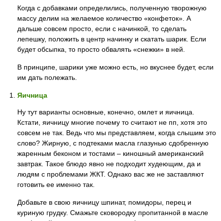
Когда с добавками определились, полученную творожную
массу делим на желаемое количество «конфеток». А
дальше совсем просто, если с начинкой, то сделать
лепешку, положить в центр начинку и скатать шарик. Если
будет обсыпка, то просто обвалять «снежки» в ней.
В принципе, шарики уже можно есть, но вкуснее будет, если
им дать полежать.
Яичница
Ну тут варианты основные, конечно, омлет и яичница.
Кстати, яичницу многие почему то считают не пп, хотя это
совсем не так. Ведь что мы представляем, когда слышим это
слово? Жирную, с подтеками масла глазунью сдобренную
жаренным беконом и тостами – киношный американский
завтрак. Такое блюдо явно не подходит худеющим, да и
людям с проблемами ЖКТ. Однако вас же не заставляют
готовить ее именно так.
Добавьте в свою яичницу шпинат, помидоры, перец и
куриную грудку. Смажьте сковородку пропитанной в масле