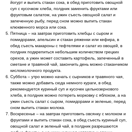
йогурт и выпить стакан сока, в обед приготовить овощной
суп с кусочком хлеба, полдник заменить фруктами или
фруктовым салатом, на ужин съесть овощной салат и
запеченную рыбу, перед сном можно выпить стакан
клюквенного морса или сока.
Пятница – на завтрак приготовить хлебцы с сыром и
помидорами, апельсин и стакан ряженки или кефира, в
обед съесть макароны с тефтелями и салат из овощей, в
полдник подкрепиться небольшим количеством грецких
орехов, а ужин может составить картофель, запеченный в
сметане и травяной чай, закончить день можно стаканчиком
кисломолочного продукта.
Суббота – утро можно начать с сырников и травяного чая,
также можно добавить сюда немного кураги, в обед
рекомендуется куриный суп и кусочек цельнозернового
хлеба, в полдник можно потереть морковку с яблоком, а на
ужин съесть салат с сыром, помидорами и зеленью, перед
сном выпить стакан молока.
Воскресенье – на завтрак приготовить овсянку с молоком и
фруктами и выпить стакан сока, в обед съесть куриный суп,
овощной салат и зеленый чай, в полдник разрешаются