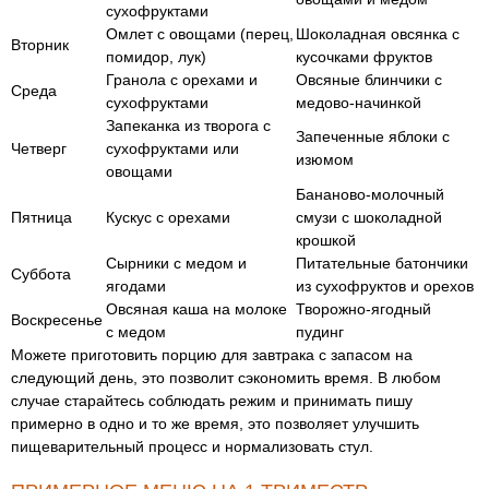
сухофруктами
Омлет с овощами (перец,
Шоколадная овсянка с
Вторник
помидор, лук)
кусочками фруктов
Гранола с орехами и
Овсяные блинчики с
Среда
сухофруктами
медово-начинкой
Запеканка из творога с
Запеченные яблоки с
Четверг
сухофруктами или
изюмом
овощами
Бананово-молочный
Пятница
Кускус с орехами
смузи с шоколадной
крошкой
Сырники с медом и
Питательные батончики
Суббота
ягодами
из сухофруктов и орехов
Овсяная каша на молоке
Творожно-ягодный
Воскресенье
с медом
пудинг
Можете приготовить порцию для завтрака с запасом на
следующий день, это позволит сэкономить время. В любом
случае старайтесь соблюдать режим и принимать пишу
примерно в одно и то же время, это позволяет улучшить
пищеварительный процесс и нормализовать стул.