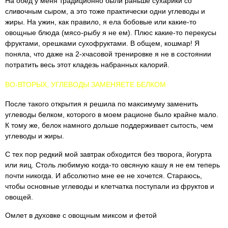
На обед у меня традиционно были раньше сухарики со
сливочным сыром, а это тоже практически одни углеводы и
жиры. На ужин, как правило, я ела бобовые или какие-то
овощные блюда (мясо-рыбу я не ем). Плюс какие-то перекусы
фруктами, орешками сухофруктами. В общем, кошмар! Я
поняла, что даже на 2-хчасовой тренировке я не в состоянии
потратить весь этот кладезь набранных калорий.
ВО-ВТОРЫХ, УГЛЕВОДЫ ЗАМЕНЯЕТЕ БЕЛКОМ
После такого открытия я решила по максимуму заменить
углеводы белком, которого в моем рационе было крайне мало.
К тому же, белок намного дольше поддерживает сытость, чем
углеводы и жиры.
С тех пор редкий мой завтрак обходится без творога, йогурта
или яиц. Столь любимую когда-то овсяную кашу я не ем теперь
почти никогда. И абсолютно мне ее не хочется. Стараюсь,
чтобы основные углеводы и клетчатка поступали из фруктов и
овощей.
Омлет в духовке с овощным миксом и фетой