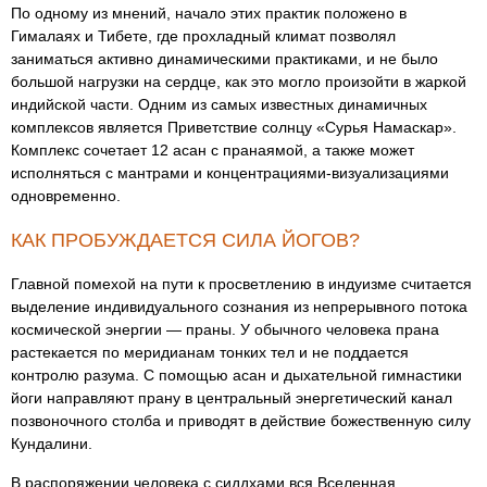
По одному из мнений, начало этих практик положено в
Гималаях и Тибете, где прохладный климат позволял
заниматься активно динамическими практиками, и не было
большой нагрузки на сердце, как это могло произойти в жаркой
индийской части. Одним из самых известных динамичных
комплексов является Приветствие солнцу «Сурья Намаскар».
Комплекс сочетает 12 асан с пранаямой, а также может
исполняться с мантрами и концентрациями-визуализациями
одновременно.
КАК ПРОБУЖДАЕТСЯ СИЛА ЙОГОВ?
Главной помехой на пути к просветлению в индуизме считается
выделение индивидуального сознания из непрерывного потока
космической энергии ― праны. У обычного человека прана
растекается по меридианам тонких тел и не поддается
контролю разума. С помощью асан и дыхательной гимнастики
йоги направляют прану в центральный энергетический канал
позвоночного столба и приводят в действие божественную силу
Кундалини.
В распоряжении человека с сиддхами вся Вселенная