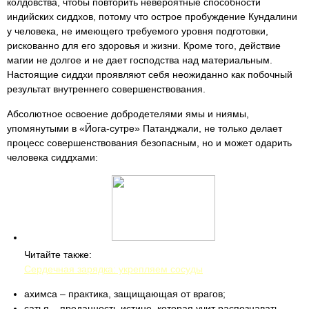
колдовства, чтобы повторить невероятные способности
индийских сиддхов, потому что острое пробуждение Кундалини
у человека, не имеющего требуемого уровня подготовки,
рискованно для его здоровья и жизни. Кроме того, действие
магии не долгое и не дает господства над материальным.
Настоящие сиддхи проявляют себя неожиданно как побочный
результат внутреннего совершенствования.
Абсолютное освоение добродетелями ямы и ниямы,
упомянутыми в «Йога-сутре» Патанджали, не только делает
процесс совершенствования безопасным, но и может одарить
человека сиддхами:
Читайте также:
Сердечная зарядка: укрепляем сосуды
ахимса – практика, защищающая от врагов;
сатья – преданность истине, которая учит распознавать