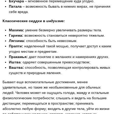
Бхучара
– мгновенное перемещение куда угодно.
Патала
– возможность бывать в нижних мирах, не причиняя
себе вреда.
Классические сиддхи в
индуизме:
Махима:
умение безмерно увеличивать размеры тела.
Гарима:
возможность становиться невероятно тяжелым.
Лягхима:
способность быть невесомым.
Прапти:
наделенный такой мощью, получает доступ к каким
угодно местам и предметам.
Пракамья:
дает понятие о желаниях и намерениях других.
Иштва
: одаряет совершенным превосходством;
Ваштва:
способность, позволяющая контролировать живых
существ и природные явления.
Бывают еще вспомогательные достижения, менее
удивительные, но такие же необыкновенные для обычных
людей. Человек может не ощущать голода, жажду и остальные
физиологические потребности; слышать и видеть на большие
дистанции; перемещаться в пространстве; принимать
абсолютно любую форму; входить в другие тела, уйти из жизни