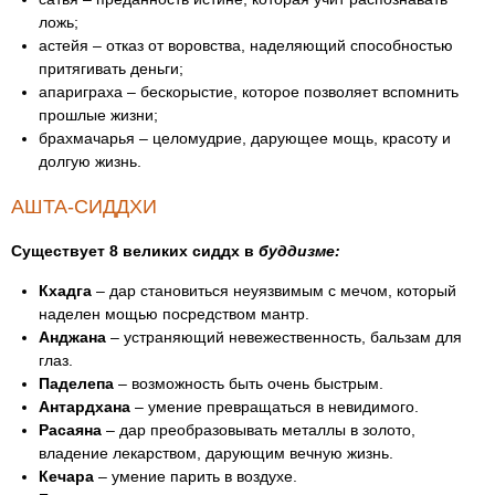
ложь;
астейя – отказ от воровства, наделяющий способностью
притягивать деньги;
апариграха – бескорыстие, которое позволяет вспомнить
прошлые жизни;
брахмачарья – целомудрие, дарующее мощь, красоту и
долгую жизнь.
АШТА-СИДДХИ
Существует 8 великих сиддх в
буддизме:
Кхадга
– дар становиться неуязвимым с мечом, который
наделен мощью посредством мантр.
Анджана
– устраняющий невежественность, бальзам для
глаз.
Паделепа
– возможность быть очень быстрым.
Антардхана
– умение превращаться в невидимого.
Расаяна
– дар преобразовывать металлы в золото,
владение лекарством, дарующим вечную жизнь.
Кечара
– умение парить в воздухе.