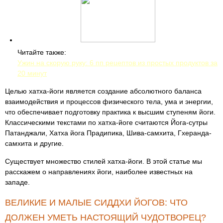
Читайте также:
Ужин на скорую руку: 6 пп рецептов из простых продуктов за
20 минут
Целью хатха-йоги является создание абсолютного баланса
взаимодействия и процессов физического тела, ума и энергии,
что обеспечивает подготовку практика к высшим ступеням йоги.
Классическими текстами по хатха-йоге считаются Йога-сутры
Патанджали, Хатха йога Прадипика, Шива-самхита, Гхеранда-
самхита и другие.
Существует множество стилей хатха-йоги. В этой статье мы
расскажем о направлениях йоги, наиболее известных на
западе.
ВЕЛИКИЕ И МАЛЫЕ СИДДХИ ЙОГОВ: ЧТО
ДОЛЖЕН УМЕТЬ НАСТОЯЩИЙ ЧУДОТВОРЕЦ?