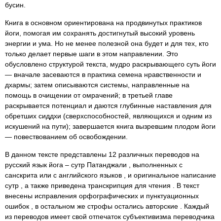
бусин.
Книга в основном ориентирована на продвинутых практиков
йоги, помогая им сохранять достигнутый высокий уровень
энергии и ума. Но не менее полезной она будет и для тех, кто
только делает первые шаги в этом направлении. Это
обусловлено структурой текста, мудро раскрывающего суть йоги
— вначале засеваются в практика семена нравственности и
дхармы; затем описываются системы, направленные на
помощь в очищении от омрачений; в третьей главе
раскрывается потенциал и даются глубинные наставления для
обретших сиддхи (сверхспособностей, являющихся и одним из
искушений на пути); завершается книга вызревшим плодом йоги
— повествованием об освобождении.
В данном тексте представлены 12 различных переводов на
русский язык йога – сутр Патанджали , выполненных с
санскрита или с английского языков , и оригинальное написание
сутр , а также приведена транскрипция для чтения . В текст
внесены исправления орфографических и пунктуационных
ошибок , в остальном же строфы остались авторские . Каждый
из переводов имеет свой отпечаток субъективизма переводчика