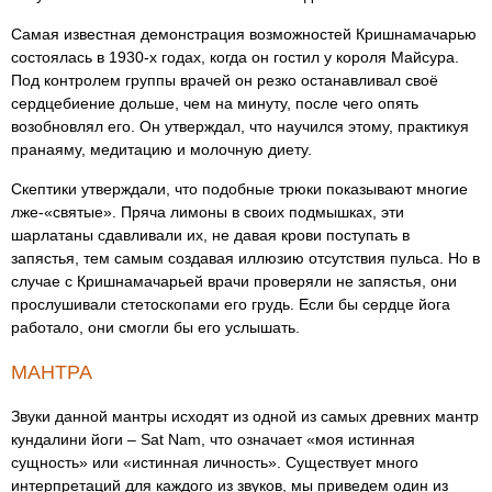
Самая известная демонстрация возможностей Кришнамачарью
состоялась в 1930-х годах, когда он гостил у короля Майсура.
Под контролем группы врачей он резко останавливал своё
сердцебиение дольше, чем на минуту, после чего опять
возобновлял его. Он утверждал, что научился этому, практикуя
пранаяму, медитацию и молочную диету.
Скептики утверждали, что подобные трюки показывают многие
лже-«святые». Пряча лимоны в своих подмышках, эти
шарлатаны сдавливали их, не давая крови поступать в
запястья, тем самым создавая иллюзию отсутствия пульса. Но в
случае с Кришнамачарьей врачи проверяли не запястья, они
прослушивали стетоскопами его грудь. Если бы сердце йога
работало, они смогли бы его услышать.
МАНТРА
Звуки данной мантры исходят из одной из самых древних мантр
кундалини йоги – Sat Nam, что означает «моя истинная
сущность» или «истинная личность». Существует много
интерпретаций для каждого из звуков, мы приведем один из