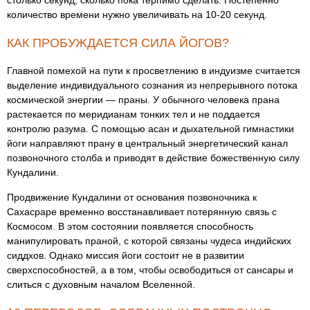
столько секунд, сколько пока терпимо сделать. Постепенно
количество времени нужно увеличивать на 10-20 секунд.
КАК ПРОБУЖДАЕТСЯ СИЛА ЙОГОВ?
Главной помехой на пути к просветлению в индуизме считается
выделение индивидуального сознания из непрерывного потока
космической энергии ― праны. У обычного человека прана
растекается по меридианам тонких тел и не поддается
контролю разума. С помощью асан и дыхательной гимнастики
йоги направляют прану в центральный энергетический канал
позвоночного столба и приводят в действие божественную силу
Кундалини.
Продвижение Кундалини от основания позвоночника к
Сахасраре временно восстанавливает потерянную связь с
Космосом. В этом состоянии появляется способность
манипулировать праной, с которой связаны чудеса индийских
сиддхов. Однако миссия йоги состоит не в развитии
сверхспособностей, а в том, чтобы освободиться от сансары и
слиться с духовным началом Вселенной.