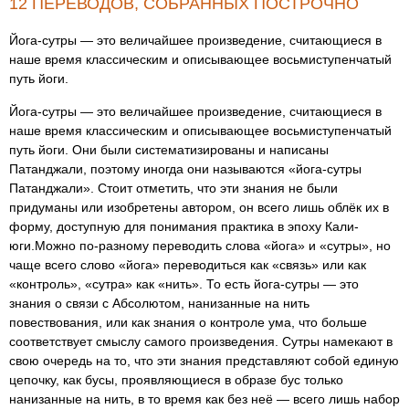
12 ПЕРЕВОДОВ, СОБРАННЫХ ПОСТРОЧНО
Йога-сутры — это величайшее произведение, считающиеся в
наше время классическим и описывающее восьмиступенчатый
путь йоги.
Йога-сутры — это величайшее произведение, считающиеся в
наше время классическим и описывающее восьмиступенчатый
путь йоги. Они были систематизированы и написаны
Патанджали, поэтому иногда они называются «йога-сутры
Патанджали». Стоит отметить, что эти знания не были
придуманы или изобретены автором, он всего лишь облёк их в
форму, доступную для понимания практика в эпоху Кали-
юги.Можно по-разному переводить слова «йога» и «сутры», но
чаще всего слово «йога» переводиться как «связь» или как
«контроль», «сутра» как «нить». То есть йога-сутры — это
знания о связи с Абсолютом, нанизанные на нить
повествования, или как знания о контроле ума, что больше
соответствует смыслу самого произведения. Сутры намекают в
свою очередь на то, что эти знания представляют собой единую
цепочку, как бусы, проявляющиеся в образе бус только
нанизанные на нить, в то время как без неё — всего лишь набор