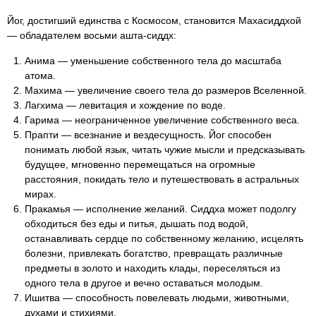
Йог, достигший единства с Космосом, становится Махасиддхой
― обладателем восьми ашта-сиддх:
Анима ― уменьшение собственного тела до масштаба
атома.
Махима ― увеличение своего тела до размеров Вселенной.
Лагхима ― левитация и хождение по воде.
Гарима ― неограниченное увеличение собственного веса.
Прапти ― всезнание и вездесущность. Йог способен
понимать любой язык, читать чужие мысли и предсказывать
будущее, мгновенно перемещаться на огромные
расстояния, покидать тело и путешествовать в астральных
мирах.
Пракамья ― исполнение желаний. Сиддха может подолгу
обходиться без еды и питья, дышать под водой,
останавливать сердце по собственному желанию, исцелять
болезни, привлекать богатство, превращать различные
предметы в золото и находить клады, переселяться из
одного тела в другое и вечно оставаться молодым.
Ишитва ― способность повелевать людьми, животными,
духами и стихиями.