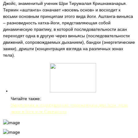
Джойс, знаменитый ученик Шри Тирумалая Кришнамачарья.
Термин «аштанга» означает «восемь основ» и восходит к
восьми основным принципам этого вида йоги. Аштанга-виньяса
– разновидность хатха-йоги, представляющая собой
динамическую практику, в которой последовательности асан
переходят одна в другую через виньясы (последовательности
движений, сопровождаемых дыханием), бандхи (энергетические
замки), дришти (концентрация взгляда на различных зонах
тела).
Читайте также:
Укрепление и оздоровление позвоночника для всех: поза
змеи в йоге или Сарпасана