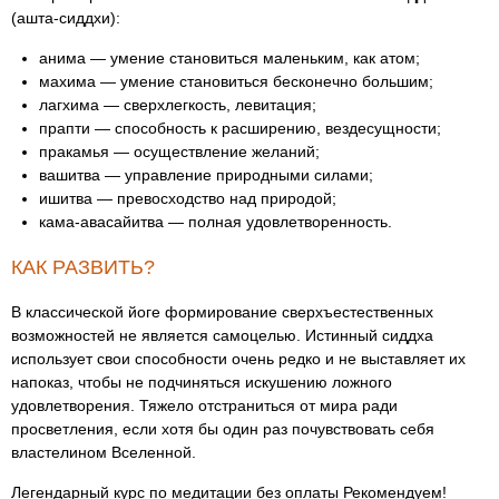
(ашта-сиддхи):
анима — умение становиться маленьким, как атом;
махима — умение становиться бесконечно большим;
лагхима — сверхлегкость, левитация;
прапти — способность к расширению, вездесущности;
пракамья — осуществление желаний;
вашитва — управление природными силами;
ишитва — превосходство над природой;
кама-авасайитва — полная удовлетворенность.
КАК РАЗВИТЬ?
В классической йоге формирование сверхъестественных
возможностей не является самоцелью. Истинный сиддха
использует свои способности очень редко и не выставляет их
напоказ, чтобы не подчиняться искушению ложного
удовлетворения. Тяжело отстраниться от мира ради
просветления, если хотя бы один раз почувствовать себя
властелином Вселенной.
Легендарный курс по медитации без оплаты Рекомендуем!