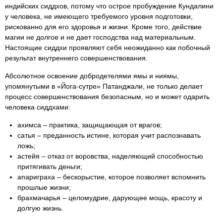
индийских сиддхов, потому что острое пробуждение Кундалини
у человека, не имеющего требуемого уровня подготовки,
рискованно для его здоровья и жизни. Кроме того, действие
магии не долгое и не дает господства над материальным.
Настоящие сиддхи проявляют себя неожиданно как побочный
результат внутреннего совершенствования.
Абсолютное освоение добродетелями ямы и ниямы,
упомянутыми в «Йога-сутре» Патанджали, не только делает
процесс совершенствования безопасным, но и может одарить
человека сиддхами:
ахимса – практика, защищающая от врагов;
сатья – преданность истине, которая учит распознавать
ложь;
астейя – отказ от воровства, наделяющий способностью
притягивать деньги;
апариграха – бескорыстие, которое позволяет вспомнить
прошлые жизни;
брахмачарья – целомудрие, дарующее мощь, красоту и
долгую жизнь.