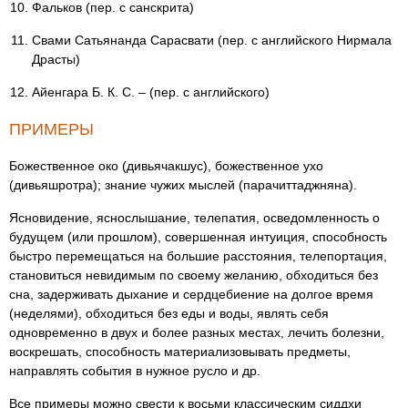
Фальков (пер. с санскрита)
Свами Сатьянанда Сарасвати (пер. с английского Нирмала
Драсты)
Айенгара Б. К. С. – (пер. с английского)
ПРИМЕРЫ
Божественное око (дивьячакшус), божественное ухо
(дивьяшротра); знание чужих мыслей (парачиттаджняна).
Ясновидение, яснослышание, телепатия, осведомленность о
будущем (или прошлом), совершенная интуиция, способность
быстро перемещаться на большие расстояния, телепортация,
становиться невидимым по своему желанию, обходиться без
сна, задерживать дыхание и сердцебиение на долгое время
(неделями), обходиться без еды и воды, являть себя
одновременно в двух и более разных местах, лечить болезни,
воскрешать, способность материализовывать предметы,
направлять события в нужное русло и др.
Все примеры можно свести к восьми классическим сиддхи