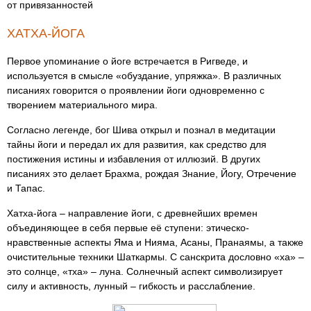
от привязанностей
ХАТХА-ЙОГА
Первое упоминание о йоге встречается в Ригведе, и
используется в смысле «обуздание, упряжка». В различных
писаниях говорится о проявлении йоги одновременно с
творением материального мира.
Согласно легенде, бог Шива открыл и познал в медитации
тайны йоги и передал их для развития, как средство для
постижения истины и избавления от иллюзий. В других
писаниях это делает Брахма, рождая Знание, Йогу, Отречение
и Тапас.
Хатха-йога – направление йоги, с древнейших времен
объединяющее в себя первые её ступени: этическо-
нравственные аспекты Яма и Нияма, Асаны, Пранаямы, а также
очистительные техники Шаткармы. С санскрита дословно «ха» –
это солнце, «тха» – луна. Cолнечный аспект символизирует
силу и активность, лунный – гибкость и расслабление.