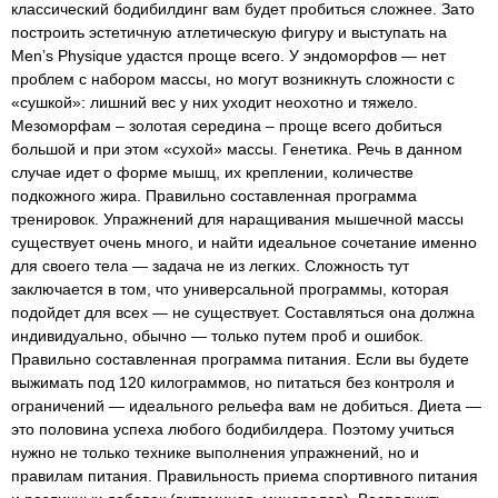
классический бодибилдинг вам будет пробиться сложнее. Зато
построить эстетичную атлетическую фигуру и выступать на
Men’s Physique удастся проще всего. У эндоморфов — нет
проблем с набором массы, но могут возникнуть сложности с
«сушкой»: лишний вес у них уходит неохотно и тяжело.
Мезоморфам – золотая середина – проще всего добиться
большой и при этом «сухой» массы. Генетика. Речь в данном
случае идет о форме мышц, их креплении, количестве
подкожного жира. Правильно составленная программа
тренировок. Упражнений для наращивания мышечной массы
существует очень много, и найти идеальное сочетание именно
для своего тела — задача не из легких. Сложность тут
заключается в том, что универсальной программы, которая
подойдет для всех — не существует. Составляться она должна
индивидуально, обычно — только путем проб и ошибок.
Правильно составленная программа питания. Если вы будете
выжимать под 120 килограммов, но питаться без контроля и
ограничений — идеального рельефа вам не добиться. Диета —
это половина успеха любого бодибилдера. Поэтому учиться
нужно не только технике выполнения упражнений, но и
правилам питания. Правильность приема спортивного питания