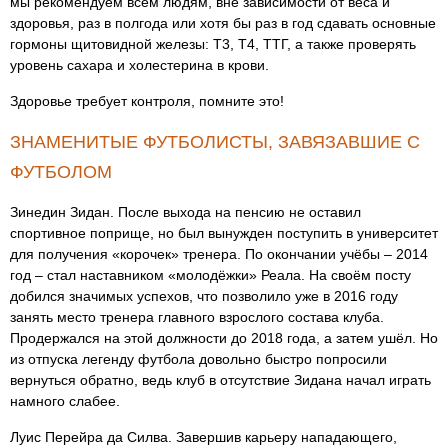
мы рекомендуем всем людям, вне зависимости от веса и
здоровья, раз в полгода или хотя бы раз в год сдавать основные
гормоны щитовидной железы: Т3, Т4, ТТГ, а также проверять
уровень сахара и холестерина в крови.
Здоровье требует контроля, помните это!
ЗНАМЕНИТЫЕ ФУТБОЛИСТЫ, ЗАВЯЗАВШИЕ С
ФУТБОЛОМ
Зинедин Зидан. После выхода на пенсию не оставил
спортивное поприще, но был вынужден поступить в университет
для получения «корочек» тренера. По окончании учёбы – 2014
год – стал наставником «молодёжки» Реала. На своём посту
добился значимых успехов, что позволило уже в 2016 году
занять место тренера главного взрослого состава клуба.
Продержался на этой должности до 2018 года, а затем ушёл. Но
из отпуска легенду футбола довольно быстро попросили
вернуться обратно, ведь клуб в отсутствие Зидана начал играть
намного слабее.
Луис Перейра да Силва. Завершив карьеру нападающего,