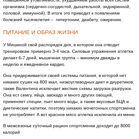
повышенной утомляемости, ухудшением работы всех систем
организма (сердечно-сосудистой, дыхательной, эндокринной,
половой, иммунной). В итоге это приводит к появлениям
болезней тысячелетия – гипертонии, диабету, ожирению.
ПИТАНИЕ И ОБРАЗ ЖИЗНИ
У Мишиной свой распорядок дня, в котором она отводит
тренировкам примерно 3-4 часа. Силовые упражнения атлетка
делает 6-7 дней, мышечная группа – минимум дважды в
неделю и ежедневное кардио.
Она придерживается своей системы питания, в которой нет
никаких сушек на 800 ккал, низкоуглеводных диет и диуретиков;
также Валентина исключает жесткие схемы загрузок-разгрузок.
Она ест семгу, яйца, авокадо и много других овощей,
применяет специи, пьет много воды, а также вкусовые БЦА и
диетические напитки, поэтому никаких мочегонных спортсменка
не употребляет. А вот красное мясо атлетка исключила из меню.
В межсезонье суточный рацион спортсменки доходит до 8000
калорий