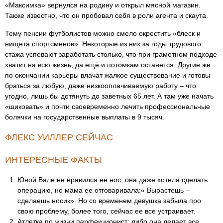
«Максимка» вернулся на родину и открыл мясной магазин.
Также известно, что он пробовал себя в роли агента и скаута.
Тему пенсии футболистов можно смело окрестить «блеск и
нищета спортсменов». Некоторые из них за годы трудового
стажа успевают заработать столько, что при грамотном подходе
хватит на всю жизнь, да ещё и потомкам останется. Другие же
по окончании карьеры влачат жалкое существование и готовы
браться за любую, даже низкооплачиваемую работу – что
угодно, лишь бы дотянуть до заветных 65 лет. А там уже начать
«шиковать» и почти своевременно лечить профессиональные
болячки на государственные выплаты в 9 тысяч.
ФЛЕКС УИЛЛЕР СЕЙЧАС
ИНТЕРЕСНЫЕ ФАКТЫ
Юной Вале не нравился ее нос; она даже хотела сделать
операцию, но мама ее отговаривала:« Вырастешь –
сделаешь носик». Но со временем девушка забыла про
свою проблему, более того, сейчас ее все устраивает.
Атлетка по жизни перфекционист: либо она делает все