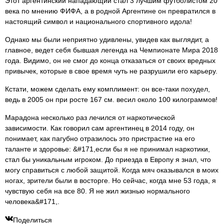
Этот аргентинский нападающий стал 3 лучшим футболистом 20
века по мнению ФИФА, а в родной Аргентине он превратился в
настоящий символ и национального спортивного идола!
Однако мы были неприятно удивлены, увидев как выглядит, а
главное, ведет себя бывшая легенда на Чемпионате Мира 2018
года. Видимо, он не смог до конца отказаться от своих вредных
привычек, которые в свое время чуть не разрушили его карьеру.
Кстати, можем сделать ему комплимент: он все-таки похудел,
ведь в 2005 он при росте 167 см. весил около 100 килограммов!
Марадона несколько раз лечился от наркотической
зависимости. Как говорил сам аргентинец в 2014 году, он
понимает, как пагубно отразилось это пристрастие на его
таланте и здоровье: &#171,если бы я не принимал наркотики,
стал бы уникальным игроком. До приезда в Европу я знал, что
могу справиться с любой защитой. Когда мяч оказывался в моих
ногах, зрители были в восторге. Но сейчас, когда мне 53 года, я
чувствую себя на все 80. Я не жил жизнью нормального
человека&#171,.
Поделиться