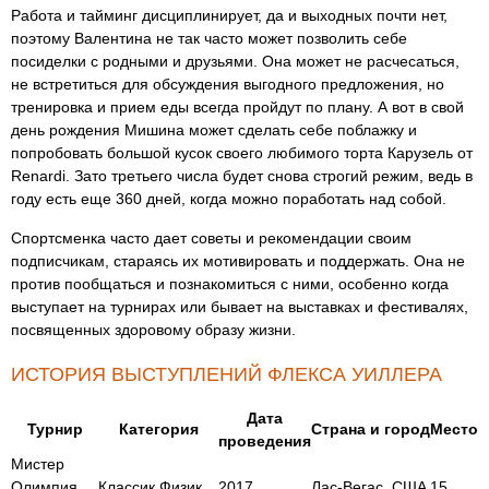
Работа и тайминг дисциплинирует, да и выходных почти нет,
поэтому Валентина не так часто может позволить себе
посиделки с родными и друзьями. Она может не расчесаться,
не встретиться для обсуждения выгодного предложения, но
тренировка и прием еды всегда пройдут по плану. А вот в свой
день рождения Мишина может сделать себе поблажку и
попробовать большой кусок своего любимого торта Карузель от
Renardi. Зато третьего числа будет снова строгий режим, ведь в
году есть еще 360 дней, когда можно поработать над собой.
Спортсменка часто дает советы и рекомендации своим
подписчикам, стараясь их мотивировать и поддержать. Она не
против пообщаться и познакомиться с ними, особенно когда
выступает на турнирах или бывает на выставках и фестивалях,
посвященных здоровому образу жизни.
ИСТОРИЯ ВЫСТУПЛЕНИЙ ФЛЕКСА УИЛЛЕРА
Дата
Турнир
Категория
Страна и город
Место
проведения
Мистер
Олимпия
Классик Физик
2017
Лас-Вегас, США
15