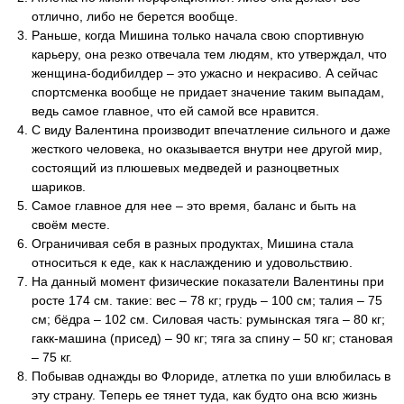
отлично, либо не берется вообще.
Раньше, когда Мишина только начала свою спортивную
карьеру, она резко отвечала тем людям, кто утверждал, что
женщина-бодибилдер – это ужасно и некрасиво. А сейчас
спортсменка вообще не придает значение таким выпадам,
ведь самое главное, что ей самой все нравится.
С виду Валентина производит впечатление сильного и даже
жесткого человека, но оказывается внутри нее другой мир,
состоящий из плюшевых медведей и разноцветных
шариков.
Самое главное для нее – это время, баланс и быть на
своём месте.
Ограничивая себя в разных продуктах, Мишина стала
относиться к еде, как к наслаждению и удовольствию.
На данный момент физические показатели Валентины при
росте 174 см. такие: вес – 78 кг; грудь – 100 см; талия – 75
см; бёдра – 102 см. Силовая часть: румынская тяга – 80 кг;
гакк-машина (присед) – 90 кг; тяга за спину – 50 кг; становая
– 75 кг.
Побывав однажды во Флориде, атлетка по уши влюбилась в
эту страну. Теперь ее тянет туда, как будто она всю жизнь