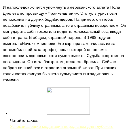
И напоследок хочется упомянуть американского атлета Пола
Диллета по прозвищу «Франкенштейн». Это культурист был
непохожим на других бодибилдеров. Например, он любил
позабавить публику странным, а то и страшным поведением. Он
мог ударить себя током или поднять колоссальный вес, введя
себя в транс. В общем, странный парень. В 1999 году он
выиграл «Ночь чемпионов». Его карьера закончилась из-за
автомобильной катастрофы, после которой он не смог
восстановить здоровье, хотя сумел выжить. Судьба спортсмена
незавидная. Он стал банкротом, жена его бросила. Сейчас
набрал лишний вес и отрастил огромный живот. При тонких
конечностях фигура бывшего культуриста выглядит очень
комично.
Читайте также:
Успокаивающие медитации перед сном для глубокого