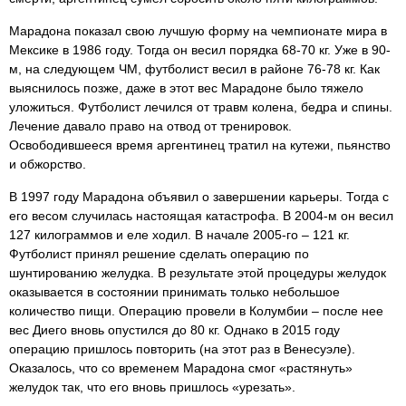
Марадона показал свою лучшую форму на чемпионате мира в
Мексике в 1986 году. Тогда он весил порядка 68-70 кг. Уже в 90-
м, на следующем ЧМ, футболист весил в районе 76-78 кг. Как
выяснилось позже, даже в этот вес Марадоне было тяжело
уложиться. Футболист лечился от травм колена, бедра и спины.
Лечение давало право на отвод от тренировок.
Освободившееся время аргентинец тратил на кутежи, пьянство
и обжорство.
В 1997 году Марадона объявил о завершении карьеры. Тогда с
его весом случилась настоящая катастрофа. В 2004-м он весил
127 килограммов и еле ходил. В начале 2005-го – 121 кг.
Футболист принял решение сделать операцию по
шунтированию желудка. В результате этой процедуры желудок
оказывается в состоянии принимать только небольшое
количество пищи. Операцию провели в Колумбии – после нее
вес Диего вновь опустился до 80 кг. Однако в 2015 году
операцию пришлось повторить (на этот раз в Венесуэле).
Оказалось, что со временем Марадона смог «растянуть»
желудок так, что его вновь пришлось «урезать».