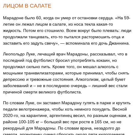
ЛИЦОМ В САЛАТЕ
Марадоне было 60, когда он умер от остановки сердца. «На 59-
летие он лежал лицом в салате, из носа текла какая-то
жидкость. Потом его стошнило. Всем вокруг было плевать: люди
продолжали танцевать, кто-то пытался растормошить отца и
заставить его задуть свечу», — вспоминала его дочь Джаннина.
Леопольдо Луке, лечащий врач Марадоны, рассказывал, что в
последний год футболист бросил употреблять кокаин, но
продолжал сильно пить. Кроме того, он мешал алкоголь с
мощными транквилизаторами, которые принимал, чтобы снять
депрессию и тревожные состояния. Алкоголизм, целый букет
заболеваний и – не в последнюю очередь – лишний вес стали
причиной смерти великого футболиста.
По словам Луке, он заставил Марадону гулять в парке и крутить
педали велотренажера, чтобы хоть немного похудеть. Весной
2020-го, на карантине, аргентинец весил, по разным оценкам, в
районе 100-105 кг – большой вес при росте в 165 см, но не
рекордный для Марадоны. По словам врача, незадолго до
смерти, аргентинец сумел сбросить около пяти килограммов.