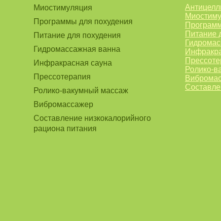
Антицелл
Миостимуляция
Миостим
Программы для похудения
Программ
Питание 
Питание для похудения
Гидромас
Гидромассажная ванна
Инфракра
Прессоте
Инфракрасная сауна
Ролико-в
Прессотерапия
Виброма
Составле
Ролико-вакумный массаж
Вибромассажер
Составление низкокалорийного
рациона питания