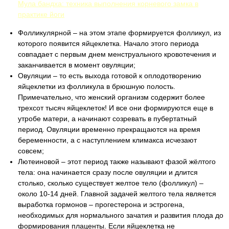
Мула бандха: техника выполнения корневого замка в
практике йоги
Фолликулярной – на этом этапе формируется фолликул, из
которого появится яйцеклетка. Начало этого периода
совпадает с первым днем менструального кровотечения и
заканчивается в момент овуляции;
Овуляции – то есть выхода готовой к оплодотворению
яйцеклетки из фолликула в брюшную полость.
Примечательно, что женский организм содержит более
трехсот тысяч яйцеклеток! И все они формируются еще в
утробе матери, а начинают созревать в пубертатный
период. Овуляции временно прекращаются на время
беременности, а с наступлением климакса исчезают
совсем;
Лютеиновой – этот период также называют фазой жёлтого
тела: она начинается сразу после овуляции и длится
столько, сколько существует желтое тело (фолликул) –
около 10-14 дней. Главной задачей желтого тела является
выработка гормонов – прогестерона и эстрогена,
необходимых для нормального зачатия и развития плода до
формирования плаценты. Если яйцеклетка не