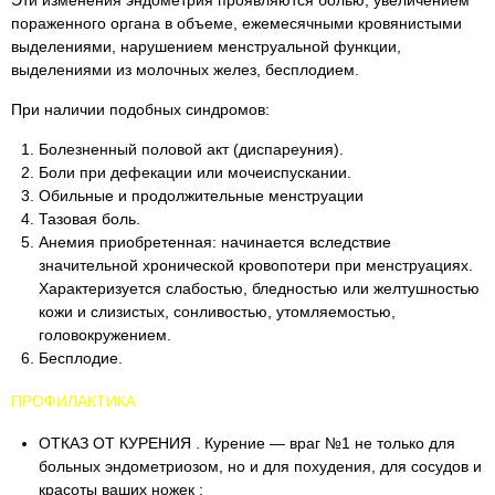
Эти изменения эндометрия проявляются болью, увеличением
пораженного органа в объеме, ежемесячными кровянистыми
выделениями, нарушением менструальной функции,
выделениями из молочных желез, бесплодием.
При наличии подобных синдромов:
Болезненный половой акт (диспареуния).
Боли при дефекации или мочеиспускании.
Обильные и продолжительные менструации
Тазовая боль.
Анемия приобретенная: начинается вследствие
значительной хронической кровопотери при менструациях.
Характеризуется слабостью, бледностью или желтушностью
кожи и слизистых, сонливостью, утомляемостью,
головокружением.
Бесплодие.
ПРОФИЛАКТИКА
ОТКАЗ ОТ КУРЕНИЯ . Курение — враг №1 не только для
больных эндометриозом, но и для похудения, для сосудов и
красоты ваших ножек ;