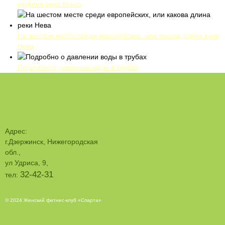
глубина реки Конго
На шестом месте среди европейских, или какова длина реки
Нева
Подробно о давлении воды в трубах
Адрес:
г.Дзержинск, Нижегородская
обл.,
ул Удриса, 9,
32-42-31
тел:
© 2024 Женский фитнес-клуб «Спарта»