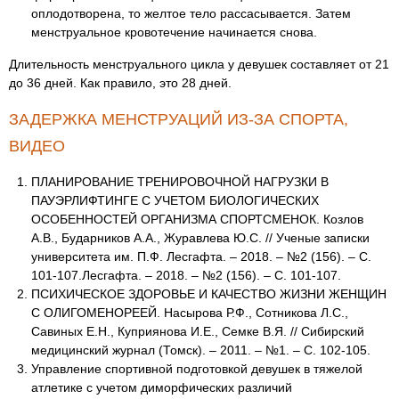
оплодотворена, то желтое тело рассасывается. Затем
менструальное кровотечение начинается снова.
Длительность менструального цикла у девушек составляет от 21
до 36 дней. Как правило, это 28 дней.
ЗАДЕРЖКА МЕНСТРУАЦИЙ ИЗ-ЗА СПОРТА,
ВИДЕО
ПЛАНИРОВАНИЕ ТРЕНИРОВОЧНОЙ НАГРУЗКИ В
ПАУЭРЛИФТИНГЕ С УЧЕТОМ БИОЛОГИЧЕСКИХ
ОСОБЕННОСТЕЙ ОРГАНИЗМА СПОРТСМЕНОК. Козлов
А.В., Бударников А.А., Журавлева Ю.С. // Ученые записки
университета им. П.Ф. Лесгафта. – 2018. – №2 (156). – С.
101-107.Лесгафта. – 2018. – №2 (156). – С. 101-107.
ПСИХИЧЕСКОЕ ЗДОРОВЬЕ И КАЧЕСТВО ЖИЗНИ ЖЕНЩИН
С ОЛИГОМЕНОРЕЕЙ. Насырова Р.Ф., Сотникова Л.С.,
Савиных Е.Н., Куприянова И.Е., Семке В.Я. // Сибирский
медицинский журнал (Томск). – 2011. – №1. – С. 102-105.
Управление спортивной подготовкой девушек в тяжелой
атлетике с учетом диморфических различий