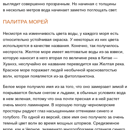
выглядит совершенно прозрачным. Но начиная с толщины
в несколько метров вода начинает заметно поглощать свет.
ПАЛИТРА МОРЕЙ
Несмотря на изменчивость цвета воды, у каждого моря есть
относительно устойчивая окраска. У некоторых из них цвета
используются в качестве названия. Конечно, так получилось
неспроста. Желтое море имеет желтоватые воды из-за взвеси,
которую наносит в него вторая по величине река в Китае —
Хуанхэ, неслучайно ее название переводится как Желтая река.
Красное море поражает людей необычной красноватостью
волн, которая появляется из-за фитопланктона.
Белое море получило имя из-за того, что оно замерзает зимой и
покрывается белым снегом и льдами, в обычных условиях вода
в нем зеленая, потому что она почти пресная и в ней растет
очень много ламинарии. В хорошую погоду черноморские
просторы радуют глаз насыщенными оттенками синего и
голубого. По одной из версий, свое имя оно получило за очень
темный цвет волн во время мощных штормов. Средиземное
море, как и Черное, знаменито многообразием оттенков синего