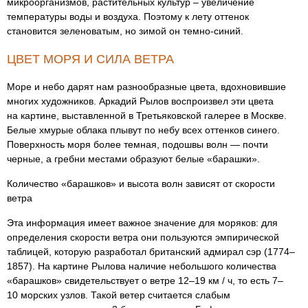
микроорганизмов, растительных культур – увеличение
температуры воды и воздуха. Поэтому к лету оттенок
становится зеленоватым, но зимой он темно-синий.
ЦВЕТ МОРЯ И СИЛА ВЕТРА
Море и небо дарят нам разнообразные цвета, вдохновившие
многих художников. Аркадий Рылов воспроизвел эти цвета
на картине, выставленной в Третьяковской галерее в Москве.
Белые хмурые облака плывут по небу всех оттенков синего.
Поверхность моря более темная, подошвы волн — почти
черные, а гребни местами образуют белые «барашки».
Количество «барашков» и высота волн зависят от скорости
ветра
Эта информация имеет важное значение для моряков: для
определения скорости ветра они пользуются эмпирической
таблицей, которую разработал британский адмирал сэр (1774–
1857). На картине Рылова наличие небольшого количества
«барашков» свидетельствует о ветре 12–19 км / ч, то есть 7–
10 морских узлов. Такой ветер считается слабым