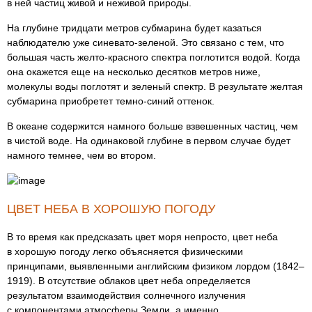
в ней частиц живой и неживой природы.
На глубине тридцати метров субмарина будет казаться
наблюдателю уже синевато-зеленой. Это связано с тем, что
большая часть желто-красного спектра поглотится водой. Когда
она окажется еще на несколько десятков метров ниже,
молекулы воды поглотят и зеленый спектр. В результате желтая
субмарина приобретет темно-синий оттенок.
В океане содержится намного больше взвешенных частиц, чем
в чистой воде. На одинаковой глубине в первом случае будет
намного темнее, чем во втором.
ЦВЕТ НЕБА В ХОРОШУЮ ПОГОДУ
В то время как предсказать цвет моря непросто, цвет неба
в хорошую погоду легко объясняется физическими
принципами, выявленными английским физиком лордом (1842–
1919). В отсутствие облаков цвет неба определяется
результатом взаимодействия солнечного излучения
с компонентами атмосферы Земли, а именно