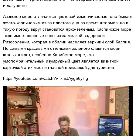
и лазурного.
Азовское море отличается цветовой изменчивостью: оно бывает
желто-коричневым из-за илистого дна во время штормов, но в
тихую погоду вдруг становится ярко-зеленым. Каспийское море
тоже имеет зеленые воды из-за мелкой водоросли
Ризосолении, которая в обилии населяет верхний слой Каспия.
Но самыми красивыми оттенками зеленого славятся моря
южных широт, особенно Карибское море, его
умопомрачительный изумрудный цвет является визитной
карточкой этих мест и главной приманкой для туристов.
https://youtube.com/watch?v=xmJAyg56yHg