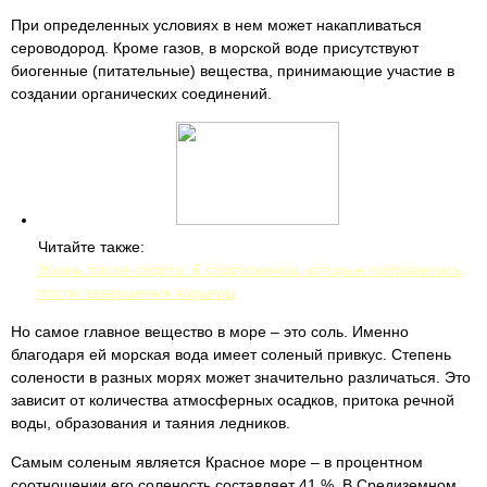
При определенных условиях в нем может накапливаться
сероводород. Кроме газов, в морской воде присутствуют
биогенные (питательные) вещества, принимающие участие в
создании органических соединений.
Читайте также:
Жизнь после спорта: 6 спортсменов, которые поправились
после завершения карьеры
Но самое главное вещество в море – это соль. Именно
благодаря ей морская вода имеет соленый привкус. Степень
солености в разных морях может значительно различаться. Это
зависит от количества атмосферных осадков, притока речной
воды, образования и таяния ледников.
Самым соленым является Красное море – в процентном
соотношении его соленость составляет 41 %. В Средиземном