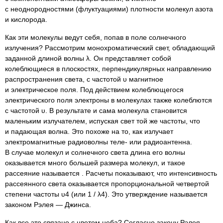
с неоднородностями (флуктуациями) плотности молекул азота
и кислорода.
Как эти молекулы ведут себя, попав в поле солнечного
излучения? Рассмотрим монохроматический свет, обладающий
заданной длиной волны λ. Он представляет собой
колеблющиеся в плоскостях, перпендикулярных направлению
распространения света, с частотой υ магнитное
и электрическое поля. Под действием колеблющегося
электрического поля электроны в молекулах также колеблются
с частотой υ. В результате и сама молекула становится
маленьким излучателем, испуская свет той же частоты, что
и падающая волна. Это похоже на то, как излучает
электромагнитные радиоволны теле- или радиоантенна.
В случае молекул и солнечного света длина его волны
оказывается много большей размера молекул, и такое
рассеяние называется . Расчеты показывают, что интенсивность
рассеянного света оказывается пропорциональной четвертой
степени частоты υ4 (или 1 / λ4). Это утверждение называется
законом Рэлея — Джинса.
Как все это связано с цветом неба? Согласно закону Рэлея,