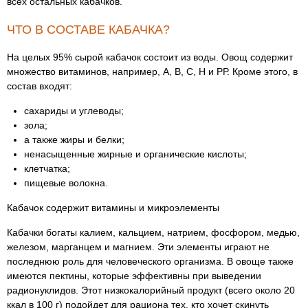
всех остальных кабачков.
ЧТО В СОСТАВЕ КАБАЧКА?
На целых 95% сырой кабачок состоит из воды. Овощ содержит
множество витаминов, например, А, В, С, Н и РР. Кроме этого, в
состав входят:
сахариды и углеводы;
зола;
а также жиры и белки;
ненасыщенные жирные и органические кислоты;
клетчатка;
пищевые волокна.
Кабачок содержит витамины и микроэлементы
Кабачки богаты калием, кальцием, натрием, фосфором, медью,
железом, марганцем и магнием. Эти элементы играют не
последнюю роль для человеческого организма. В овоще также
имеются пектины, которые эффективны при выведении
радионуклидов. Этот низкокалорийный продукт (всего около 20
ккал в 100 г) подойдет для рациона тех, кто хочет скинуть