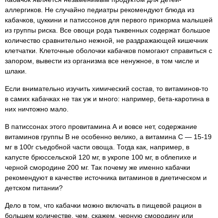
аллергиков. Не случайно педиатры рекомендуют блюда из
кабачков, цуккини и патиссонов для первого прикорма малышей
из группы риска. Все овощи рода тыквенных содержат большое
количество сравнительно нежной, не раздражающей кишечник
клетчатки. Клеточные оболочки кабачков помогают справиться с
запором, вывести из организма все ненужное, в том числе и
шлаки.
Если внимательно изучить химический состав, то витаминов-то
в самих кабачках не так уж и много: например, бета-каротина в
них ничтожно мало.
В патиссонах этого провитамина А и вовсе нет, содержание
витаминов группы В не особенно велико, а витамина С — 15-19
мг в 100г съедобной части овоща. Тогда как, например, в
капусте брюссельской 120 мг, в укропе 100 мг, в облепихе и
черной смородине 200 мг. Так почему же именно кабачки
рекомендуют в качестве источника витаминов в диетическом и
детском питании?
Дело в том, что кабачки можно включать в пищевой рацион в
большем количестве, чем, скажем, черную смородину или