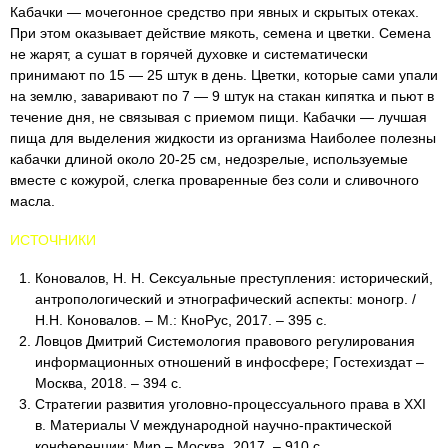
Кабачки — мочегонное средство при явных и скрытых отеках.
При этом оказывает действие мякоть, семена и цветки. Семена
не жарят, а сушат в горячей духовке и систематически
принимают по 15 — 25 штук в день. Цветки, которые сами упали
на землю, заваривают по 7 — 9 штук на стакан кипятка и пьют в
течение дня, не связывая с приемом пищи. Кабачки — лучшая
пища для выделения жидкости из организма Наиболее полезны
кабачки длиной около 20-25 см, недозрелые, используемые
вместе с кожурой, слегка проваренные без соли и сливочного
масла.
ИСТОЧНИКИ
Коновалов, Н. Н. Сексуальные преступления: исторический,
антропологический и этнографический аспекты: моногр. /
Н.Н. Коновалов. – М.: КноРус, 2017. – 395 c.
Ловцов Дмитрий Системология правового регулирования
информационных отношений в инфосфере; Гостехиздат –
Москва, 2018. – 394 c.
Стратегии развития уголовно-процессуального права в XXI
в. Материалы V международной научно-практической
конференции; Мир – Москва, 2017. – 910 c.