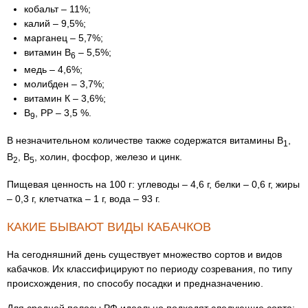
кобальт – 11%;
калий – 9,5%;
марганец – 5,7%;
витамин В
– 5,5%;
6
медь – 4,6%;
молибден – 3,7%;
витамин К – 3,6%;
В
, РР – 3,5 %.
9
В незначительном количестве также содержатся витамины В
,
1
В
, В
, холин, фосфор, железо и цинк.
2
5
Пищевая ценность на 100 г: углеводы – 4,6 г, белки – 0,6 г, жиры
– 0,3 г, клетчатка – 1 г, вода – 93 г.
КАКИЕ БЫВАЮТ ВИДЫ КАБАЧКОВ
На сегодняшний день существует множество сортов и видов
кабачков. Их классифицируют по периоду созревания, по типу
происхождения, по способу посадки и предназначению.