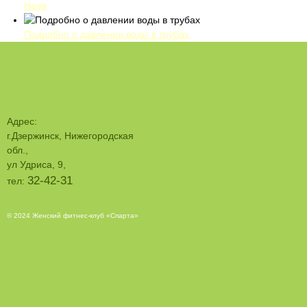
Нева
Подробно о давлении воды в трубах
Адрес:
г.Дзержинск, Нижегородская
обл.,
ул Удриса, 9,
32-42-31
тел:
© 2024 Женский фитнес-клуб «Спарта»