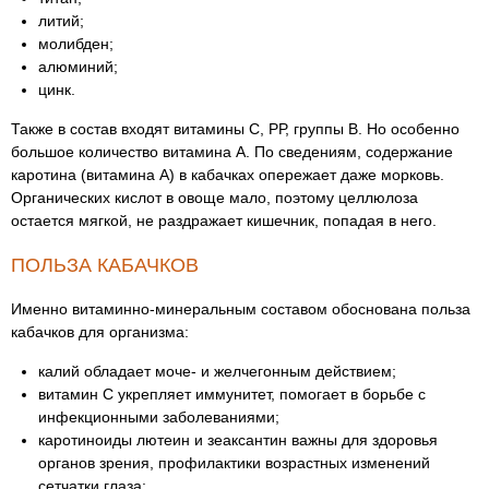
литий;
молибден;
алюминий;
цинк.
Также в состав входят витамины С, РР, группы B. Но особенно
большое количество витамина А. По сведениям, содержание
каротина (витамина А) в кабачках опережает даже морковь.
Органических кислот в овоще мало, поэтому целлюлоза
остается мягкой, не раздражает кишечник, попадая в него.
ПОЛЬЗА КАБАЧКОВ
Именно витаминно-минеральным составом обоснована польза
кабачков для организма:
калий обладает моче- и желчегонным действием;
витамин С укрепляет иммунитет, помогает в борьбе с
инфекционными заболеваниями;
каротиноиды лютеин и зеаксантин важны для здоровья
органов зрения, профилактики возрастных изменений
сетчатки глаза;