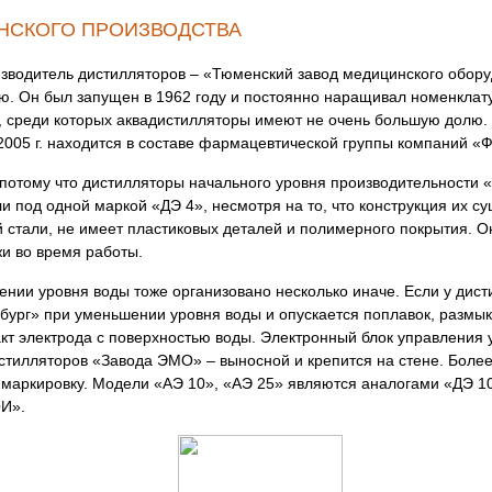
НСКОГО ПРОИЗВОДСТВА
изводитель дистилляторов – «Тюменский завод медицинского обор
ю. Он был запущен в 1962 году и постоянно наращивал номенклат
 среди которых аквадистилляторы имеют не очень большую долю. 
2005 г. находится в составе фармацевтической группы компаний «
, потому что дистилляторы начального уровня производительности
 под одной маркой «ДЭ 4», несмотря на то, что конструкция их 
 стали, не имеет пластиковых деталей и полимерного покрытия. О
жи во время работы.
нии уровня воды тоже организовано несколько иначе. Если у дист
ург» при уменьшении уровня воды и опускается поплавок, размы
кт электрода с поверхностью воды. Электронный блок управления 
истилляторов «Завода ЭМО» – выносной и крепится на стене. Боле
маркировку. Модели «АЭ 10», «АЭ 25» являются аналогами «ДЭ 10
ОИ».