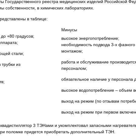
ы Государственного реестра медицинских изделий Российской Фед
 собственности, в химических лабораториях.
редставлены в таблице:
Минусы
 до +80 градусов;
высокое энергопотребление;
аппарата;
необходимость подвода 3-х фазного
монтажом;
ющей стали;
работа и обслуживание производитс
 трубки из
персоналом;
обязательное наличие у персонала д
тв;
высокое водопотребление – объем в
выход на режим (по отзывам потреби
выход на режим при первом включен
 аквадистиллятор 3 ТЭНами и укомплектовал запасными нагревател
у при поломке придется приобретать дополнительный ТЭН.