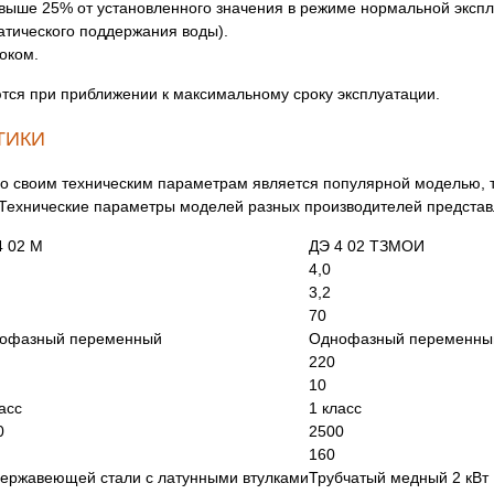
выше 25% от установленного значения в режиме нормальной экспл
атического поддержания воды).
оком.
ся при приближении к максимальному сроку эксплуатации.
ТИКИ
о своим техническим параметрам является популярной моделью, та
Технические параметры моделей разных производителей представ
4 02 М
ДЭ 4 02 ТЗМОИ
4,0
3,2
70
офазный переменный
Однофазный переменны
220
10
асс
1 класс
0
2500
160
нержавеющей стали с латунными втулками
Трубчатый медный 2 кВт