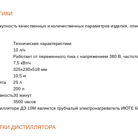
ТИКИ
окупность качественных и количественных параметров изделия, о
:
Технические характеристики
10 л/ч
Работает от переменного тока с напряжением 380 В, частота
7,5 кВт/ч
325х230х518 мм
10,5 кг
ята
25 л
200 л
вность
30 минут
3500 часов
илляторе ДЭ 10М является трубчатый электронагреватель ИЮТЕ 68
ТКИ ДИСТИЛЛЯТОРА