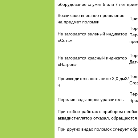
оборудование служит 5 или 7 лет при
Возникшее внешнее проявление
При
на предмет поломки
Пер
Не загорается зеленый индикатор
Пер
«Сеть»
пре
Пер
Не загорается красный индикатор
Датч
«Нагрев»
Поя
Производительность ниже 3,0 дм3/
Сго
ч
Пер
Перелив воды через уравнитель
Чре
При любых работах с прибором необход
аквадистиллятор отказал, обращаются
При других видах поломок следует обр