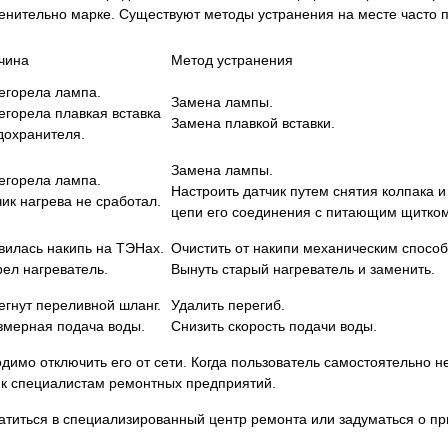
менительно марке. Существуют методы устранения на месте часто
чина
Метод устранения
егорела лампа.
Замена лампы.
егорела плавкая вставка
Замена плавкой вставки.
дохранителя.
Замена лампы.
егорела лампа.
Настроить датчик путем снятия колпака 
ик нагрева не сработал.
цепи его соединения с питающим щитком
вилась накипь на ТЭНах.
Очистить от накипи механическим спосо
рел нагреватель.
Вынуть старый нагреватель и заменить.
егнут переливной шланг.
Удалить перегиб.
змерная подача воды.
Снизить скорость подачи воды.
имо отключить его от сети. Когда пользователь самостоятельно н
 к специалистам ремонтных предприятий.
атиться в специализированный центр ремонта или задуматься о пр