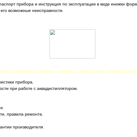
 паспорт прибора и инструкция по эксплуатации в виде книжки форм
 его возможные неисправности.
хара в домашних условиях — можно съесть столько, сколько захоти
ристики прибора.
ости при работе с аквадистиллятором.
я.
ти, правила ремонта.
рантии производителя.