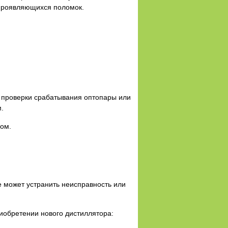
 проявляющихся поломок.
и проверки срабатывания оптопары или
.
бом.
е может устранить неисправность или
иобретении нового дистиллятора: