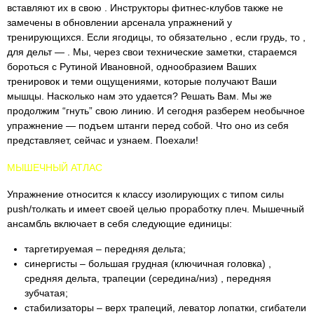
вставляют их в свою . Инструкторы фитнес-клубов также не
замечены в обновлении арсенала упражнений у
тренирующихся. Если ягодицы, то обязательно , если грудь, то ,
для дельт — . Мы, через свои технические заметки, стараемся
бороться с Рутиной Ивановной, однообразием Ваших
тренировок и теми ощущениями, которые получают Ваши
мышцы. Насколько нам это удается? Решать Вам. Мы же
продолжим “гнуть” свою линию. И сегодня разберем необычное
упражнение — подъем штанги перед собой. Что оно из себя
представляет, сейчас и узнаем. Поехали!
МЫШЕЧНЫЙ АТЛАС
Упражнение относится к классу изолирующих с типом силы
push/толкать и имеет своей целью проработку плеч. Мышечный
ансамбль включает в себя следующие единицы:
таргетируемая – передняя дельта;
синергисты – большая грудная (ключичная головка) ,
средняя дельта, трапеции (середина/низ) , передняя
зубчатая;
стабилизаторы – верх трапеций, леватор лопатки, сгибатели