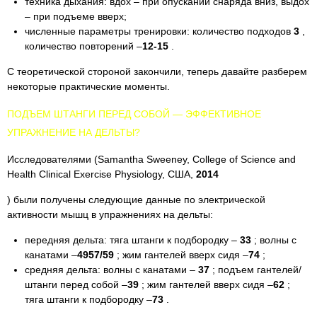
техника дыхания: вдох – при опускании снаряда вниз, выдох
– при подъеме вверх;
численные параметры тренировки: количество подходов
3
,
количество повторений –
12-15
.
С теоретической стороной закончили, теперь давайте разберем
некоторые практические моменты.
ПОДЪЕМ ШТАНГИ ПЕРЕД СОБОЙ — ЭФФЕКТИВНОЕ
УПРАЖНЕНИЕ НА ДЕЛЬТЫ?
Исследователями (Samantha Sweeney, College of Science and
Health Clinical Exercise Physiology, США,
2014
) были получены следующие данные по электрической
активности мышц в упражнениях на дельты:
передняя дельта: тяга штанги к подбородку –
33
; волны с
канатами –
49
57/59
; жим гантелей вверх сидя –
74
;
средняя дельта: волны с канатами –
37
; подъем гантелей/
штанги перед собой –
39
; жим гантелей вверх сидя –
62
;
тяга штанги к подбородку –
73
.