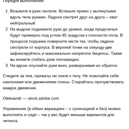
Порядок выполнения:
Возьмите в руки гантели. Встаньте прямо с вытянутыми
вдоль тела руками. Ладони смотрят друг на друга – хват
нейтральный.
На выдохе поднимите руки до уровня, когда предплечья
будут примерно под углом 45 градусов к плоскости пола. В
процессе подъема поверните кисти так, чтобы ладони
смотрели от корпуса. В верхней точке на секунду-две
зафиксируйтесь и максимально напрягите бицепсы. Также
вы можете сгибать руки поочередно.
На вдохе опускайте руки вниз, разворачивая их обратно.
Следите за тем, прижаты ли локти к телу. Не помогайте себе
наклонами или движениями спины. Старайтесь прочувствовать
каждое движение.
Oleksandr — stock.adobe.com
Упражнение (в обеих вариациях – с супинацией и без) можно
выполнять и сидя – так у вас будет меньше вариантов для
читинга.