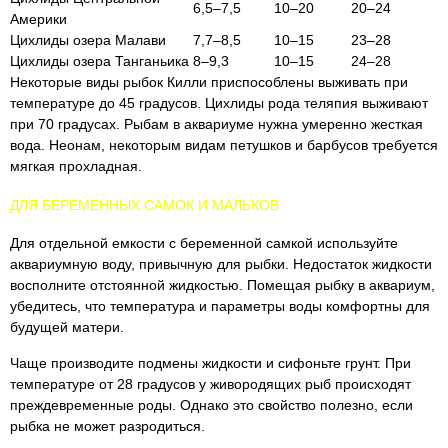
6,5–7,5
10–20
20–24
Америки
Цихлиды озера Малави
7,7–8,5
10–15
23–28
Цихлиды озера Танганьика
8–9,3
10–15
24–28
Некоторые виды рыбок Килли приспособлены выживать при
температуре до 45 градусов. Цихлиды рода теляпия выживают
при 70 градусах. Рыбам в аквариуме нужна умеренно жесткая
вода. Неонам, некоторым видам петушков и барбусов требуется
мягкая прохладная.
ДЛЯ БЕРЕМЕННЫХ САМОК И МАЛЬКОВ
Для отдельной емкости с беременной самкой используйте
аквариумную воду, привычную для рыбки. Недостаток жидкости
восполните отстоянной жидкостью. Помещая рыбку в аквариум,
убедитесь, что температура и параметры воды комфортны для
будущей матери.
Чаще производите подмены жидкости и сифоньте грунт. При
температуре от 28 градусов у живородящих рыб происходят
преждевременные роды. Однако это свойство полезно, если
рыбка не может разродиться.