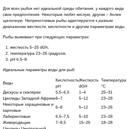
Для всех рыбок нет идеальной среды обитания, у каждого вида
свои предпочтения. Некоторые любят кислую, другие – более
щелочную. Неприхотливые рыбы адаптируются к разным
диапазонам жесткости, кислотности и другим параметрам воды.
Рыбы выживают при следующих параметрах:
жесткость 5–25 dGh;
температура 23–26 градусов;
pH 6,5–8.
Идеальные параметры воды для рыб:
Кислотность
Жесткость
Температура
Виды
pH
dGH
°C
Дискусы и скалярии
5,5–6,5
1–4
25–31
Цихлиды Западной Африки
6–7
5–12
23–28
Некоторые харациновые и
6–8
5–12
23–26
карповые
Лабиринтовые
6,5–7,5
5–10
23–28
Живородящие
7–8,5
15–25
18–28
Цихлиды Центральной