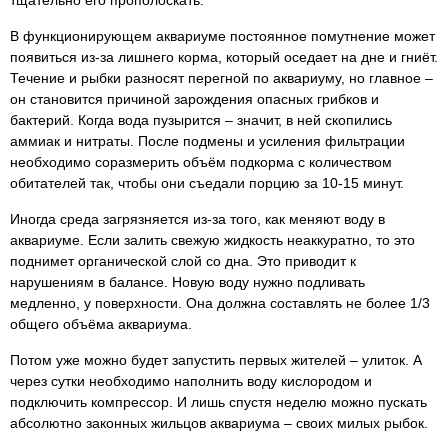
тщательно его прополоскать.
В функционирующем аквариуме постоянное помутнение может
появиться из-за лишнего корма, который оседает на дне и гниёт.
Течение и рыбки разносят перегной по аквариуму, но главное –
он становится причиной зарождения опасных грибков и
бактерий. Когда вода пузырится – значит, в ней скопились
аммиак и нитраты. После подмены и усиления фильтрации
необходимо соразмерить объём подкорма с количеством
обитателей так, чтобы они съедали порцию за 10-15 минут.
Иногда среда загрязняется из-за того, как меняют воду в
аквариуме. Если залить свежую жидкость неаккуратно, то это
поднимет органической слой со дна. Это приводит к
нарушениям в балансе. Новую воду нужно подливать
медленно, у поверхности. Она должна составлять не более 1/3
общего объёма аквариума.
Потом уже можно будет запустить первых жителей – улиток. А
через сутки необходимо наполнить воду кислородом и
подключить компрессор. И лишь спустя неделю можно пускать
абсолютно законных жильцов аквариума – своих милых рыбок.