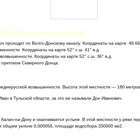
ия: сколько по времени поливать газон?
 проходит по Волго-Донскому каналу. Координаты на карте: 48.6665
менности. Координаты на карте 52° с.ш. 41° в.д.
возвышенности. Координаты на карте 52° с.ш. 36° в.д.
 притоком Северного Донца.
реднерусской возвышенности. Высота этой местности — 180 метро
ван в Тульской области, за это ее называли Дон Иванович.
 Калач-на-Дону и оканчивается устьем. В этой местности у реки т
ри общем уклоне 0,000056, площади водосбора 200000 км2.