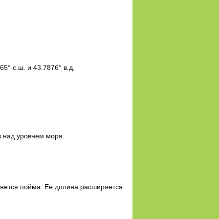
° с.ш. и 43.7876° в.д.
в над уровнем моря.
еряется пойма. Ее долина расширяется