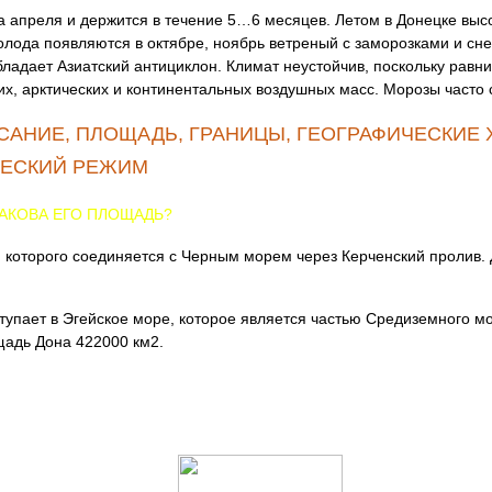
а апреля и держится в течение 5…6 месяцев. Летом в Донецке высо
олода появляются в октябре, ноябрь ветреный с заморозками и с
бладает Азиатский антициклон. Климат неустойчив, поскольку равн
х, арктических и континентальных воздушных масс. Морозы часто
САНИЕ, ПЛОЩАДЬ, ГРАНИЦЫ, ГЕОГРАФИЧЕСКИЕ 
ЧЕСКИЙ РЕЖИМ
КАКОВА ЕГО ПЛОЩАДЬ?
и которого соединяется с Черным морем через Керченский пролив.
упает в Эгейское море, которое является частью Средиземного мо
щадь Дона 422000 км2.