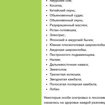
Амурский сом;
Косатка;
Китайский окунь;
Обыкновенный судак;
Обыкновенный окунь;
Разукрашенный маслюк;
Ротан-головешка;
Элеотрис;.
Японский и амурский бычок;
Южная плоскоголовая широколобка
Амурская широколобка;
Пестроногого подкаменщика.
Налим;
Дальневосточная навага;
Змееголов;
Трехиглая колюшка;
Звездчатая камбала;
Полосатая полярная камбала;
Лобан.
Некоторые особи осетровых и лососевы
сказалась на здоровье каждой разновид