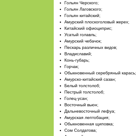
Гольян Черского;
Гольян Лаговского;
Гольян китайский;
Амурский плоскоголовый жерех;
Китайский офиоциприс;
Усатый голавль;
Амурский чебачок;
Пескарь различных видов;
Владиславий;
Конь-губарь;
Горчак;
Обыкновенный серебряный карась
Амурско-китайский сазан;
Белый толстолоб;
Пестрый толстолоб;
Голец-усан;
Восточный вьюн;
Дальневосточный лефуа;
Амурская лептобация;
Обыкновенная щиповка;
Сом Солдатова;