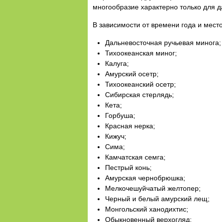
многообразие характерно только для д
В зависимости от времени года и мест
Дальневосточная ручьевая минога;
Тихоокеанская миног;
Калуга;
Амурский осетр;
Тихоокеанский осетр;
Сибирская стерлядь;
Кета;
Горбуша;
Красная нерка;
Кижуч;
Сима;
Камчатская семга;
Пестрый конь;
Амурская чернобрюшка;
Мелкочешуйчатый желтопер;
Черный и белый амурский лещ;
Монгольский ханодихтис;
Обыкновенный верхогляд;