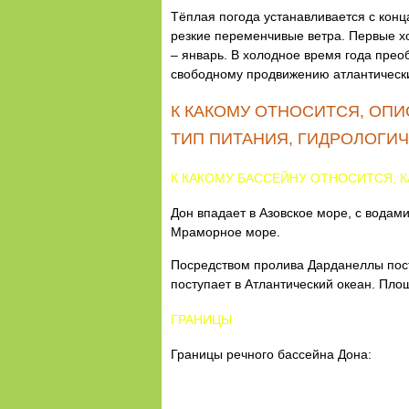
Тёплая погода устанавливается с конц
резкие переменчивые ветра. Первые х
– январь. В холодное время года прео
свободному продвижению атлантически
К КАКОМУ ОТНОСИТСЯ, ОПИ
ТИП ПИТАНИЯ, ГИДРОЛОГИ
К КАКОМУ БАССЕЙНУ ОТНОСИТСЯ, 
Дон впадает в Азовское море, с водам
Мраморное море.
Посредством пролива Дарданеллы пост
поступает в Атлантический океан. Пло
ГРАНИЦЫ
Границы речного бассейна Дона: