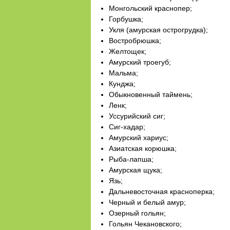
Монгольский краснопер;
Горбушка;
Укля (амурская острогрудка);
Востробрюшка;
Желтощек;
Амурский троегуб;
Мальма;
Кунджа;
Обыкновенный таймень;
Ленк;
Уссурийский сиг;
Сиг-хадар;
Амурский хариус;
Азиатская корюшка;
Рыба-лапша;
Амурская щука;
Язь;
Дальневосточная красноперка;
Черный и белый амур;
Озерный гольян;
Гольян Чекановского;