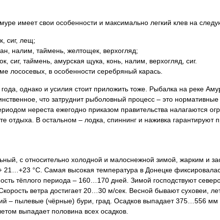
Амуре имеет свои особенности и максимально легкий клев на след
, сиг, лещ;
ан, налим, таймень, желтощек, верхогляд;
к, сиг, таймень, амурская щука, конь, налим, верхогляд, сиг.
оме лососевых, в особенности серебряный карась.
года, однако и усилия стоит приложить тоже. Рыбалка на реке Ам
инственное, что затруднит рыболовный процесс – это нормативные
периодом нереста ежегодно приказом правительства налагаются ог
есте отдыха. В остальном – лодка, спиннинг и наживка гарантирую
ьный, с относительно холодной и малоснежной зимой, жарким и з
 21…+23 °C. Самая высокая температура в Донецке фиксировалась 
льность тёплого периода – 160…170 дней. Зимой господствуют север
Скорость ветра достигает 20…30 м/сек. Весной бывают суховеи, лет
ий – пылевые (чёрные) бури, град. Осадков выпадает 375…556 мм 
етом выпадает половина всех осадков.