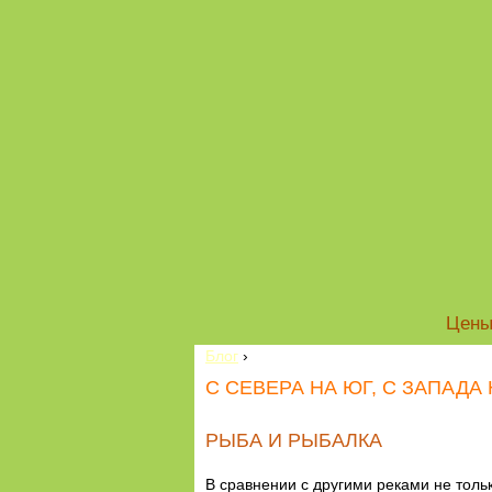
Цен
Блог
›
С СЕВЕРА НА ЮГ, С ЗАПАДА
РЫБА И РЫБАЛКА
В сравнении с другими реками не толь