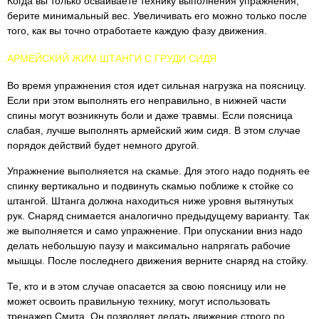
Когда вы только осваиваете технику выполнения упражнения,
берите минимальный вес. Увеличивать его можно только после
того, как вы точно отработаете каждую фазу движения.
АРМЕЙСКИЙ ЖИМ ШТАНГИ С ГРУДИ СИДЯ
Во время упражнения стоя идет сильная нагрузка на поясницу.
Если при этом выполнять его неправильно, в нижней части
спины могут возникнуть боли и даже травмы. Если поясница
слабая, лучше выполнять армейский жим сидя. В этом случае
порядок действий будет немного другой.
Упражнение выполняется на скамье. Для этого надо поднять ее
спинку вертикально и подвинуть скамью поближе к стойке со
штангой. Штанга должна находиться ниже уровня вытянутых
рук. Снаряд снимается аналогично предыдущему варианту. Так
же выполняется и само упражнение. При опускании вниз надо
делать небольшую паузу и максимально напрягать рабочие
мышцы. После последнего движения верните снаряд на стойку.
Те, кто и в этом случае опасается за свою поясницу или не
может освоить правильную технику, могут использовать
тренажер Смита. Он позволяет делать движение строго по