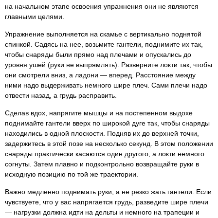
на начальном этапе освоения упражнения они не являются
главными целями.
Упражнение выполняется на скамье с вертикально поднятой
спинкой. Садясь на нее, возьмите гантели, поднимите их так,
чтобы снаряды были прямо над плечами и опускались до
уровня ушей (руки не выпрямлять). Разверните локти так, чтобы
они смотрели вниз, а ладони — вперед. Расстояние между
ними надо выдерживать немного шире плеч. Сами плечи надо
отвести назад, а грудь расправить.
Сделав вдох, напрягите мышцы и на постепенном выдохе
поднимайте гантели вверх по широкой дуге так, чтобы снаряды
находились в одной плоскости. Подняв их до верхней точки,
задержитесь в этой позе на несколько секунд. В этом положении
снаряды практически касаются один другого, а локти немного
согнуты. Затем плавно и подконтрольно возвращайте руки в
исходную позицию по той же траектории.
Важно медленно поднимать руки, а не резко жать гантели. Если
чувствуете, что у вас напрягается грудь, разведите шире плечи
— нагрузки должна идти на дельты и немного на трапеции и