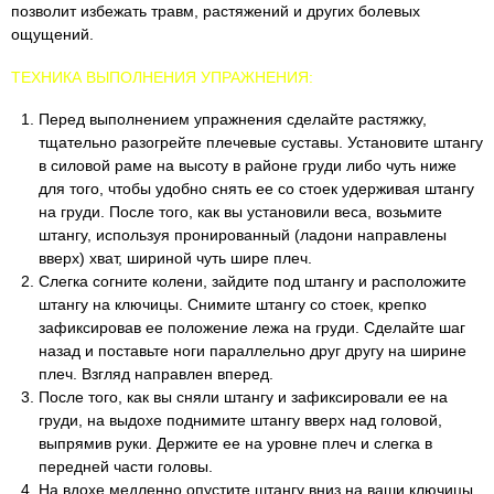
позволит избежать травм, растяжений и других болевых
ощущений.
ТЕХНИКА ВЫПОЛНЕНИЯ УПРАЖНЕНИЯ:
Перед выполнением упражнения сделайте растяжку,
тщательно разогрейте плечевые суставы. Установите штангу
в силовой раме на высоту в районе груди либо чуть ниже
для того, чтобы удобно снять ее со стоек удерживая штангу
на груди. После того, как вы установили веса, возьмите
штангу, используя пронированный (ладони направлены
вверх) хват, шириной чуть шире плеч.
Слегка согните колени, зайдите под штангу и расположите
штангу на ключицы. Снимите штангу со стоек, крепко
зафиксировав ее положение лежа на груди. Сделайте шаг
назад и поставьте ноги параллельно друг другу на ширине
плеч. Взгляд направлен вперед.
После того, как вы сняли штангу и зафиксировали ее на
груди, на выдохе поднимите штангу вверх над головой,
выпрямив руки. Держите ее на уровне плеч и слегка в
передней части головы.
На вдохе медленно опустите штангу вниз на ваши ключицы,