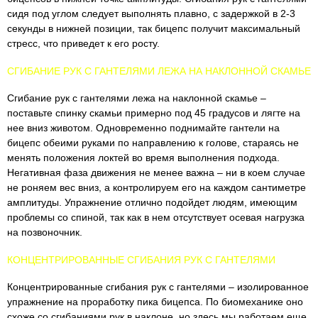
сидя под углом следует выполнять плавно, с задержкой в 2-3
секунды в нижней позиции, так бицепс получит максимальный
стресс, что приведет к его росту.
СГИБАНИЕ РУК С ГАНТЕЛЯМИ ЛЕЖА НА НАКЛОННОЙ СКАМЬЕ
Сгибание рук с гантелями лежа на наклонной скамье –
поставьте спинку скамьи примерно под 45 градусов и лягте на
нее вниз животом. Одновременно поднимайте гантели на
бицепс обеими руками по направлению к голове, стараясь не
менять положения локтей во время выполнения подхода.
Негативная фаза движения не менее важна – ни в коем случае
не роняем вес вниз, а контролируем его на каждом сантиметре
амплитуды. Упражнение отлично подойдет людям, имеющим
проблемы со спиной, так как в нем отсутствует осевая нагрузка
на позвоночник.
КОНЦЕНТРИРОВАННЫЕ СГИБАНИЯ РУК С ГАНТЕЛЯМИ
Концентрированные сгибания рук с гантелями – изолированное
упражнение на проработку пика бицепса. По биомеханике оно
схоже со сгибаниями рук в наклоне, но здесь мы работаем еще