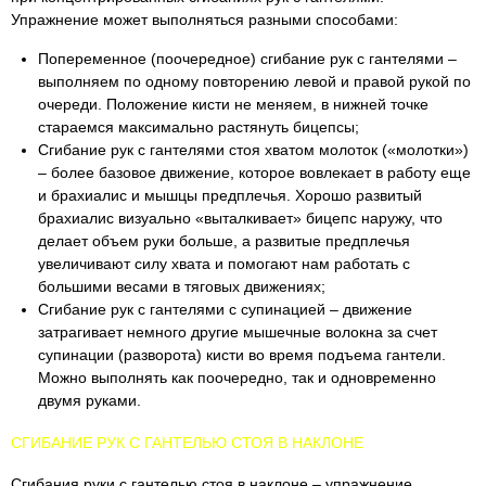
Упражнение может выполняться разными способами:
Попеременное (поочередное) сгибание рук с гантелями –
выполняем по одному повторению левой и правой рукой по
очереди. Положение кисти не меняем, в нижней точке
стараемся максимально растянуть бицепсы;
Сгибание рук с гантелями стоя хватом молоток («молотки»)
– более базовое движение, которое вовлекает в работу еще
и брахиалис и мышцы предплечья. Хорошо развитый
брахиалис визуально «выталкивает» бицепс наружу, что
делает объем руки больше, а развитые предплечья
увеличивают силу хвата и помогают нам работать с
большими весами в тяговых движениях;
Сгибание рук с гантелями с супинацией – движение
затрагивает немного другие мышечные волокна за счет
супинации (разворота) кисти во время подъема гантели.
Можно выполнять как поочередно, так и одновременно
двумя руками.
СГИБАНИЕ РУК С ГАНТЕЛЬЮ СТОЯ В НАКЛОНЕ
Сгибания руки с гантелью стоя в наклоне – упражнение,