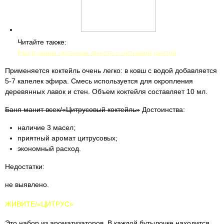
Читайте также:
Разгружаем организм вместе с питьевой диетой
Применяется коктейль очень легко: в ковш с водой добавляется
5-7 капелек эфира. Смесь используется для окропления
деревянных лавок и стен. Объем коктейля составляет 10 мл.
Баня манит всех/«Цитрусовый коктейль»
Достоинства:
наличие 3 масел;
приятный аромат цитрусовых;
экономный расход.
Недостатки:
не выявлено.
ЖИВИТЕ/«ЦИТРУС»
Это набор из ароматизаторов. В каждой бутылочке находится