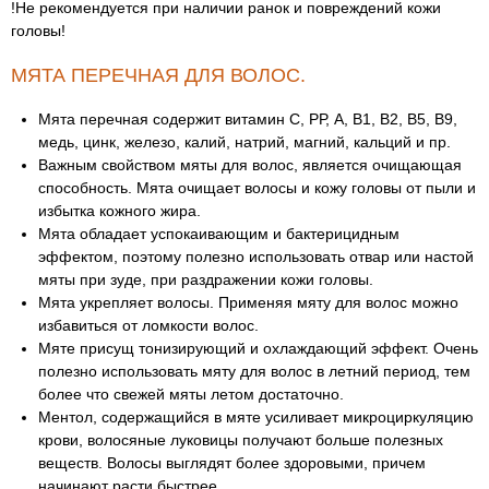
!Не рекомендуется при наличии ранок и повреждений кожи
головы!
МЯТА ПЕРЕЧНАЯ ДЛЯ ВОЛОС.
Мята перечная содержит витамин С, РР, А, В1, В2, В5, В9,
медь, цинк, железо, калий, натрий, магний, кальций и пр.
Важным свойством мяты для волос, является очищающая
способность. Мята очищает волосы и кожу головы от пыли и
избытка кожного жира.
Мята обладает успокаивающим и бактерицидным
эффектом, поэтому полезно использовать отвар или настой
мяты при зуде, при раздражении кожи головы.
Мята укрепляет волосы. Применяя мяту для волос можно
избавиться от ломкости волос.
Мяте присущ тонизирующий и охлаждающий эффект. Очень
полезно использовать мяту для волос в летний период, тем
более что свежей мяты летом достаточно.
Ментол, содержащийся в мяте усиливает микроциркуляцию
крови, волосяные луковицы получают больше полезных
веществ. Волосы выглядят более здоровыми, причем
начинают расти быстрее.