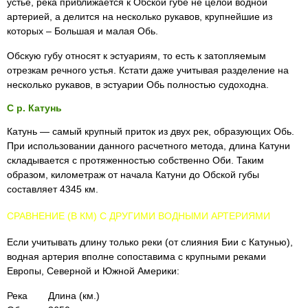
устье, река приближается к Обской губе не целой водной
артерией, а делится на несколько рукавов, крупнейшие из
которых – Большая и малая Обь.
Обскую губу относят к эстуариям, то есть к затопляемым
отрезкам речного устья. Кстати даже учитывая разделение на
несколько рукавов, в эстуарии Обь полностью судоходна.
С р. Катунь
Катунь — самый крупный приток из двух рек, образующих Обь.
При использовании данного расчетного метода, длина Катуни
складывается с протяженностью собственно Оби. Таким
образом, километраж от начала Катуни до Обской губы
составляет 4345 км.
СРАВНЕНИЕ (В КМ) С ДРУГИМИ ВОДНЫМИ АРТЕРИЯМИ
Если учитывать длину только реки (от слияния Бии с Катунью),
водная артерия вполне сопоставима с крупными реками
Европы, Северной и Южной Америки:
Река
Длина (км.)