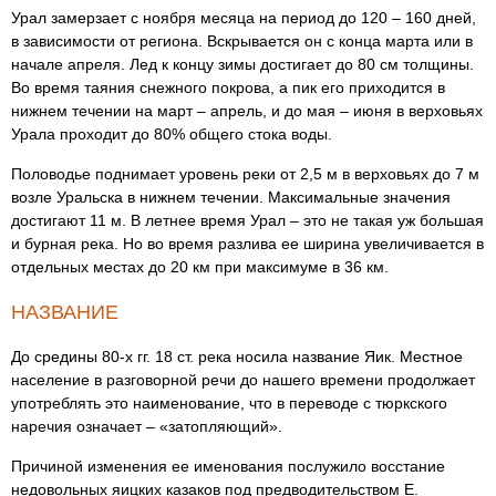
Урал замерзает с ноября месяца на период до 120 – 160 дней,
в зависимости от региона. Вскрывается он с конца марта или в
начале апреля. Лед к концу зимы достигает до 80 см толщины.
Во время таяния снежного покрова, а пик его приходится в
нижнем течении на март – апрель, и до мая – июня в верховьях
Урала проходит до 80% общего стока воды.
Половодье поднимает уровень реки от 2,5 м в верховьях до 7 м
возле Уральска в нижнем течении. Максимальные значения
достигают 11 м. В летнее время Урал – это не такая уж большая
и бурная река. Но во время разлива ее ширина увеличивается в
отдельных местах до 20 км при максимуме в 36 км.
НАЗВАНИЕ
До средины 80-х гг. 18 ст. река носила название Яик. Местное
население в разговорной речи до нашего времени продолжает
употреблять это наименование, что в переводе с тюркского
наречия означает – «затопляющий».
Причиной изменения ее именования послужило восстание
недовольных яицких казаков под предводительством Е.