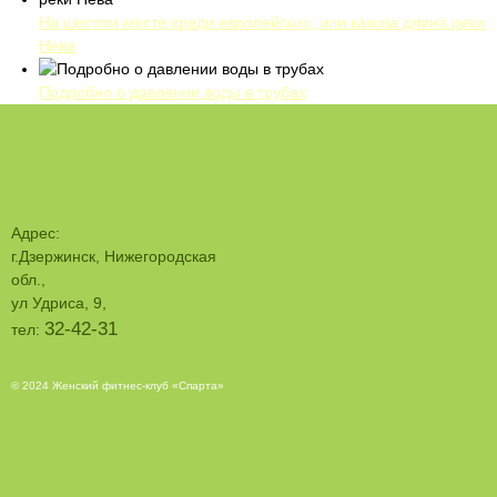
На шестом месте среди европейских, или какова длина реки
Нева
Подробно о давлении воды в трубах
Адрес:
г.Дзержинск, Нижегородская
обл.,
ул Удриса, 9,
32-42-31
тел:
© 2024 Женский фитнес-клуб «Спарта»