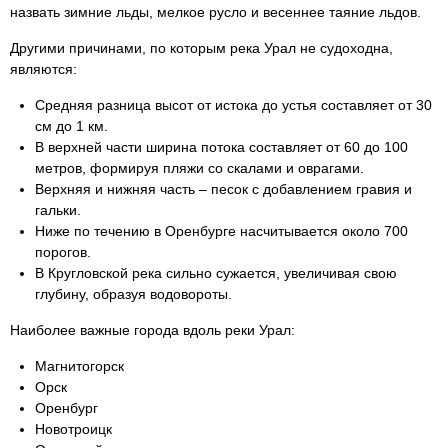
назвать зимние льды, мелкое русло и весеннее таяние льдов.
Другими причинами, по которым река Урал не судоходна,
являются:
Средняя разница высот от истока до устья составляет от 30
см до 1 км.
В верхней части ширина потока составляет от 60 до 100
метров, формируя пляжи со скалами и оврагами.
Верхняя и нижняя часть – песок с добавлением гравия и
гальки.
Ниже по течению в Оренбурге насчитывается около 700
порогов.
В Кругловской река сильно сужается, увеличивая свою
глубину, образуя водовороты.
Наиболее важные города вдоль реки Урал:
Магнитогорск
Орск
Оренбург
Новотроицк