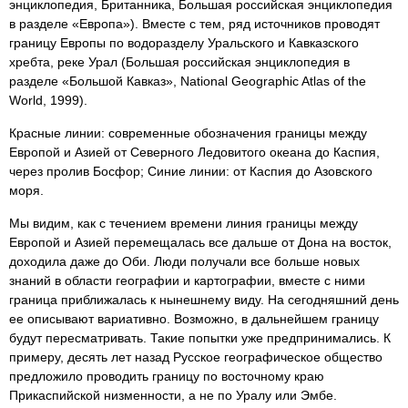
энциклопедия, Британника, Большая российская энциклопедия
в разделе «Европа»). Вместе с тем, ряд источников проводят
границу Европы по водоразделу Уральского и Кавказского
хребта, реке Урал (Большая российская энциклопедия в
разделе «Большой Кавказ», National Geographic Atlas of the
World, 1999).
Красные линии: современные обозначения границы между
Европой и Азией от Северного Ледовитого океана до Каспия,
через пролив Босфор; Синие линии: от Каспия до Азовского
моря.
Мы видим, как с течением времени линия границы между
Европой и Азией перемещалась все дальше от Дона на восток,
доходила даже до Оби. Люди получали все больше новых
знаний в области географии и картографии, вместе с ними
граница приближалась к нынешнему виду. На сегодняшний день
ее описывают вариативно. Возможно, в дальнейшем границу
будут пересматривать. Такие попытки уже предпринимались. К
примеру, десять лет назад Русское географическое общество
предложило проводить границу по восточному краю
Прикаспийской низменности, а не по Уралу или Эмбе.