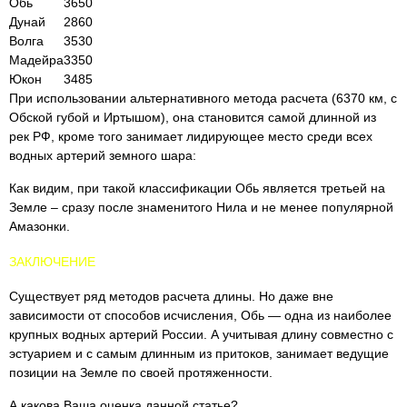
Обь
3650
Дунай
2860
Волга
3530
Мадейра
3350
Юкон
3485
При использовании альтернативного метода расчета (6370 км, с
Обской губой и Иртышом), она становится самой длинной из
рек РФ, кроме того занимает лидирующее место среди всех
водных артерий земного шара:
Как видим, при такой классификации Обь является третьей на
Земле – сразу после знаменитого Нила и не менее популярной
Амазонки.
ЗАКЛЮЧЕНИЕ
Существует ряд методов расчета длины. Но даже вне
зависимости от способов исчисления, Обь — одна из наиболее
крупных водных артерий России. А учитывая длину совместно с
эстуарием и с самым длинным из притоков, занимает ведущие
позиции на Земле по своей протяженности.
А какова Ваша оценка данной статье?