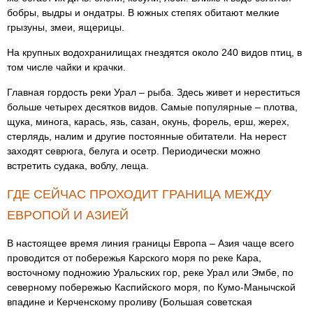
бобры, выдры и ондатры. В южных степях обитают мелкие
грызуны, змеи, ящерицы.
На крупных водохранилищах гнездятся около 240 видов птиц, в
том числе чайки и крачки.
Главная гордость реки Урал – рыба. Здесь живет и нереститься
больше четырех десятков видов. Самые популярные – плотва,
щука, минога, карась, язь, сазан, окунь, форель, ерш, жерех,
стерлядь, налим и другие постоянные обитатели. На нерест
заходят севрюга, белуга и осетр. Периодически можно
встретить судака, воблу, леща.
ГДЕ СЕЙЧАС ПРОХОДИТ ГРАНИЦА МЕЖДУ
ЕВРОПОЙ И АЗИЕЙ
В настоящее время линия границы Европа – Азия чаще всего
проводится от побережья Карского моря по реке Кара,
восточному подножию Уральских гор, реке Урал или Эмбе, по
северному побережью Каспийского моря, по Кумо-Манычской
впадине и Керченскому проливу (Большая советская