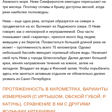
Азовского моря. Ниже Симферополя ежегодно пересыхает на
три месяца. Поэтому сплавы в Крыму доступны весной, когда
реки наиболее полноводны.
Нева – еще одна река, которая образуется на севере и
продвигается на юг. Вытекает из Ладожского озера. О Неве
говорят, как о непокорной и неуправляемой. Она часто
показывает свой «характер», принося много бед людям,
живущим у ее берегов. Похвастаться большой длиной река не
может – протяженность всего 75 километров. Однако
небольшой бассейн вмещает огромный объем воды. Начинает
свой путь Нева у города Шлиссельбург. Далее делает большой
крюк, меняя направление течения на южное, затем на
западное. Впадают ее воды в Финский залив. Чтобы порыбачить
здесь или заняться активным отдыхом не обязательно далеко
уезжать из Санкт-Петербурга.
ПРОТЯЖЕННОСТЬ В КИЛОМЕТРАХ, ВАРИАНТЫ
ИЗМЕРЕНИЯ (С ИРТЫШОМ, ОБСКОЙ ГУБОЙ, Р.
КАТУНЬ), СРАВНЕНИЕ В КМ С ДРУГИМИ
ВОДНЫМИ АРТЕРИЯМИ