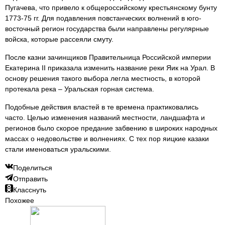
Пугачева, что привело к общероссийскому крестьянскому бунту
1773-75 гг. Для подавления повстанческих волнений в юго-
восточный регион государства были направлены регулярные
войска, которые рассеяли смуту.
После казни зачинщиков Правительница Российской империи
Екатерина II приказала изменить название реки Яик на Урал. В
основу решения такого выбора легла местность, в которой
протекала река – Уральская горная система.
Подобные действия властей в те времена практиковались
часто. Целью изменения названий местности, ландшафта и
регионов было скорое предание забвению в широких народных
массах о недовольстве и волнениях. С тех пор яицкие казаки
стали именоваться уральскими.
Поделиться
Отправить
Класснуть
Похожее