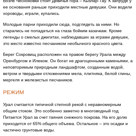
Возле Чесноковки стоит Девичья гора – Кызлар-Тау. К запруде у
ее основания раньше приходили местные девушки. Они водили
хороводы, играли, купались.
Молодые парни приходили сюда, подглядеть за ними. Но
старались не попадаться на глаза бойким казачкам. Кроме
легенды о смелых джигитах, наблюдавших за играми девушек,
это место известно песчаником необычного красного цвета.
Берег Сокровищ расположен на правом берегу Урала между
Оренбургом и Илеком. Он богат не драгоценными каменьями, а
неповторимым природным ландшафтом, созданным водой,
ветром и твердыми отложениями мела, плитняка, белой глины,
мергеля и железистых песчаников.
РЕЖИМ
Урал считается типичной степной рекой с неравномерным
общим стоком. Это особенно заметно в многоводный год.
Питается Урал за счет таяния снежного покрова. На его долю
приходится от 65% общего объема. Остальное – это осадки и
частично грунтовые воды.