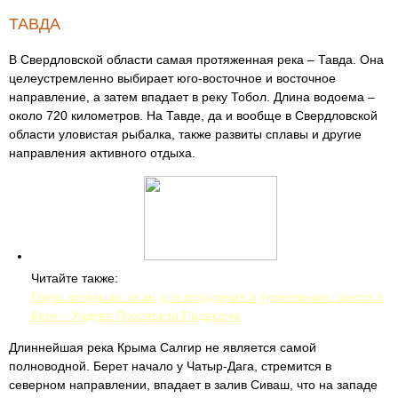
ТАВДА
В Свердловской области самая протяженная река – Тавда. Она
целеустремленно выбирает юго-восточное и восточное
направление, а затем впадает в реку Тобол. Длина водоема –
около 720 километров. На Тавде, да и вообще в Свердловской
области уловистая рыбалка, также развиты сплавы и другие
направления активного отдыха.
Читайте также:
Одна из лучших асан для похудения и укрепления пресса в
йоге – Урдхва Прасарита Падасана
Длиннейшая река Крыма Салгир не является самой
полноводной. Берет начало у Чатыр-Дага, стремится в
северном направлении, впадает в залив Сиваш, что на западе