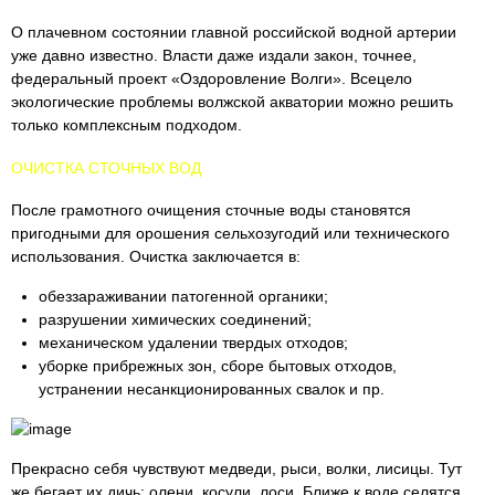
О плачевном состоянии главной российской водной артерии
уже давно известно. Власти даже издали закон, точнее,
федеральный проект «Оздоровление Волги». Всецело
экологические проблемы волжской акватории можно решить
только комплексным подходом.
ОЧИСТКА СТОЧНЫХ ВОД
После грамотного очищения сточные воды становятся
пригодными для орошения сельхозугодий или технического
использования. Очистка заключается в:
обеззараживании патогенной органики;
разрушении химических соединений;
механическом удалении твердых отходов;
уборке прибрежных зон, сборе бытовых отходов,
устранении несанкционированных свалок и пр.
Прекрасно себя чувствуют медведи, рыси, волки, лисицы. Тут
же бегает их дичь: олени, косули, лоси. Ближе к воде селятся